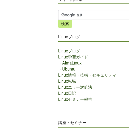
サ
イ
ト
内
Linuxブログ
検
索
Linuxブログ
Linux学習ガイド
・
AlmaLinux
・
Ubuntu
Linux情報・技術・セキュリティ
Linux転職
Linuxエラー対処法
Linux日記
Linuxセミナー報告
講座・セミナー