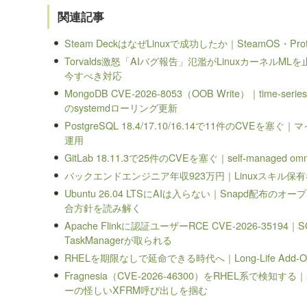
関連記事
Steam DeckはなぜLinuxで成功したか｜SteamOS・Pro
Torvalds激怒「AIバグ報告」氾濫がLinuxカーネル
今すべき対応
MongoDB CVE-2026-8053（OOB Write）｜tim
のsystemdローリング更新
PostgreSQL 18.4/17.10/16.14で11件のCV
運用
GitLab 18.11.3で25件のCVEを塞ぐ｜self-managed 
バックエンドエンジニア年収923万円｜Linuxスキル
Ubuntu 26.04 LTSにAIは入らない｜Snapd配布のオ
合方針を読み解く
Apache Flinkに認証ユーザーRCE CVE-2026-351
TaskManagerが取られる
RHELを期限なしで延命できる時代へ｜Long-Life A
Fragnesia（CVE-2026-46300）をRHEL系で検知する
ーの怪しいXFRM呼び出しを掴む