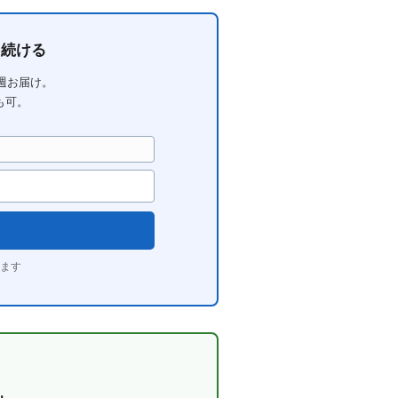
を続ける
毎週お届け。
も可。
ます