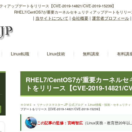
ィアップデートをリリース【CVE-2019-14821/CVE-2019-15239】
RHEL7/CentOS7が重要カーネルセキュリティアップデートをリリース【CVE-
|
当サイトについて
|
会社概要
|
運営者プロフィール
Linux転職
Linux技術
無料講座
有料講
RHEL7/CentOS7が重要カーネ
トをリリース【CVE-2019-14821/CVE
ＨＯＭＥ
＞
リナックスマスター.JP 公式ブログ
＞
Linux情報・技術・セキュリティ
プデートをリリース【CVE-2019-14821/CVE-2019-15239】
この記事の監修：宮崎智広
（Linux実務・教育歴20年以