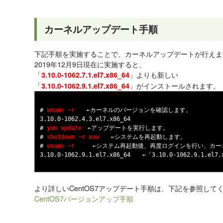
カーネルアップデート手順
下記手順を実施することで、カーネルアップデートが行えま
2019年12月9日現在に実施すると、
「
」よりも新しい
3.10.0-1062.7.1.el7.x86_64
「
」がインストールされます。
3.10.0-1062.9.1.el7.x86_64
# 
uname -r
　　←カーネルのバージョンを確認します。

3.10.0-1062.4.3.el7.x86_64

# 
yum update
　←アップデートを実行します。

# 
shutdown -r now
　　←システムを再起動します。

# 
uname -r
　　　←システム再起動後、再度ログインを行い、カー
より詳しいCentOS7アップデート手順は、下記を参照して
CentOS7バージョンアップ手順