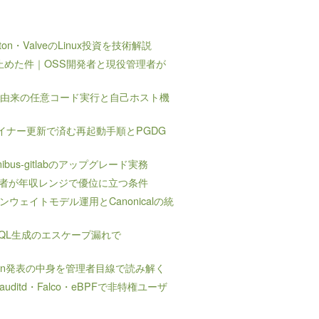
ton・ValveのLinux投資を技術解説
MLを止めた件｜OSS開発者と現役管理者が
e-series由来の任意コード実行と自己ホスト機
Eを塞ぐ｜マイナー更新で済む再起動手順とPGDG
omnibus-gitlabのアップグレード実務
保有者が年収レンジで優位に立つ条件
ープンウェイトモデル運用とCanonicalの統
94｜SQL生成のエスケープ漏れで
dd-On発表の中身を管理者目線で読み解く
｜auditd・Falco・eBPFで非特権ユーザ