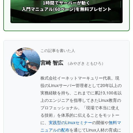
この記事を書いた人
宮崎 智広
（みやざき ともひろ）
株式会社イーネットマーキュリー代表。現
役のLinuxサーバー管理者として20年以上の
実務経験を持ち、これまでに累計3,100名以
上のエンジニアを指導してきたLinux教育の
プロフェッショナル。「現場で本当に使え
る技術」を体系的に伝えることをモットー
に、
実践型のLinuxセミナー
の開催や
無料マ
ニュアルの配布
を通じてLinux人材の育成に