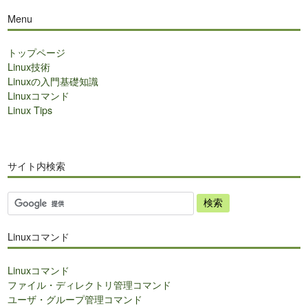
Menu
トップページ
Linux技術
Linuxの入門基礎知識
Linuxコマンド
Linux Tips
サイト内検索
サ
イ
ト
Linuxコマンド
内
検
Linuxコマンド
索
ファイル・ディレクトリ管理コマンド
ユーザ・グループ管理コマンド