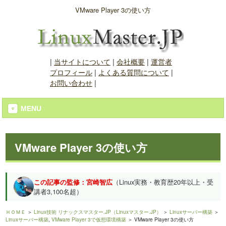
VMware Player 3の使い方
|
当サイトについて
|
会社概要
|
運営者
プロフィール
|
よくある質問について
|
お問い合わせ
|
MENU
VMware Player 3の使い方
この記事の監修：宮崎智広
（Linux実務・教育歴20年以上・受
講者3,100名超）
ＨＯＭＥ
＞
Linux技術 リナックスマスター.JP（Linuxマスター.JP）
＞
Linuxサーバー構築
＞
Linuxサーバー構築
,
VMware Player 3で仮想環境構築
＞ VMware Player 3の使い方