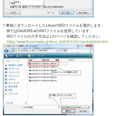
7.事前にダウンロードしたLinuxのISOファイルを選択します。
例ではCentOS5.4のISOファイルを使用しています。
ISOファイルの入手方法は↓のページを確認してください。
https://www.linuxmaster.jp/linux_skill/2010/01/centos54cd.html