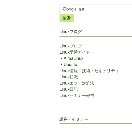
サ
イ
ト
内
Linuxブログ
検
索
Linuxブログ
Linux学習ガイド
・
AlmaLinux
・
Ubuntu
Linux情報・技術・セキュリティ
Linux転職
Linuxエラー対処法
Linux日記
Linuxセミナー報告
講座・セミナー