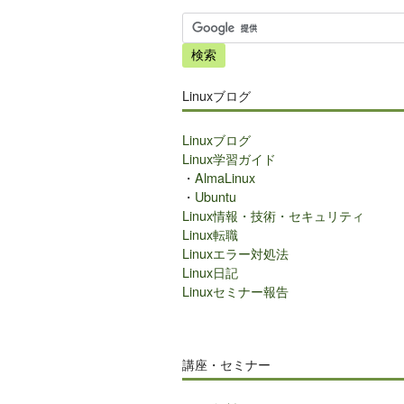
サ
イ
ト
内
Linuxブログ
検
索
Linuxブログ
Linux学習ガイド
・
AlmaLinux
・
Ubuntu
Linux情報・技術・セキュリティ
Linux転職
Linuxエラー対処法
Linux日記
Linuxセミナー報告
講座・セミナー