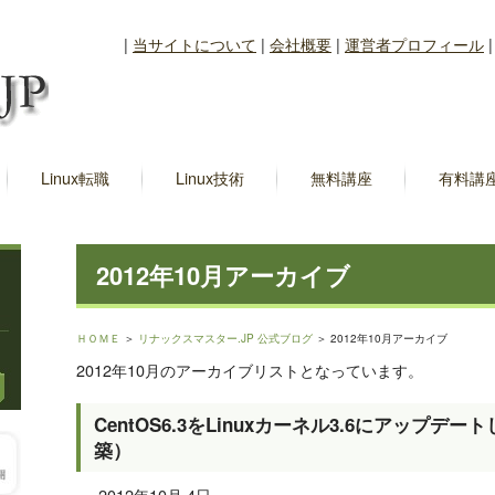
|
当サイトについて
|
会社概要
|
運営者プロフィール
Linux転職
Linux技術
無料講座
有料講
2012年10月アーカイブ
ＨＯＭＥ
＞
リナックスマスター.JP 公式ブログ
＞ 2012年10月アーカイブ
2012年10月のアーカイブリストとなっています。
CentOS6.3をLinuxカーネル3.6にアップ
築）
2012年10月 4日