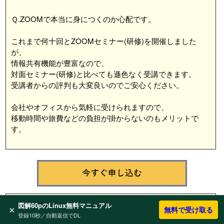
Ｑ.ZOOMで本当に身につくのか心配です。
これまで何十回とZOOMセミナー(研修)を開催しました
が、
情報共有機能が豊富なので、
対面セミナー(研修)と比べても遜色なく受講できます。
受講者からの評判も大変良いのでご安心ください。
会社やオフィスから気軽に受けられますので、
移動時間や旅費などの負担が掛からないのもメリットで
す。
図解60pのLinux無料マニュアル
×
無料で受け取る
Ｑ.AWSアカウントがありません。
登録10秒／自動返信でDL