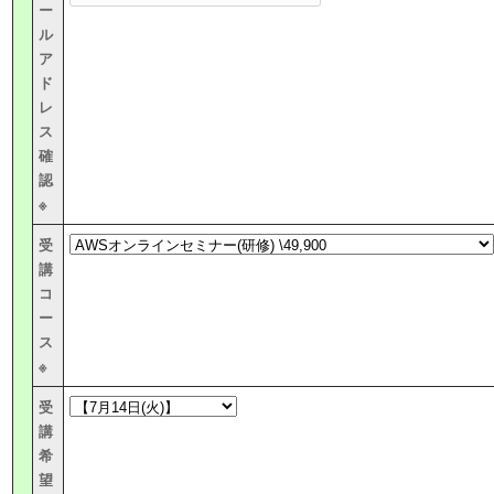
ー
ル
ア
ド
レ
ス
確
認
※
受
講
コ
ー
ス
※
受
講
希
望