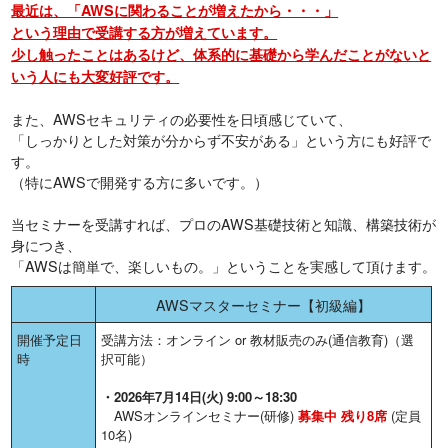
最近は、「AWSに関わることが増えたから・・・」
という理由で受講する方が増えています。
少し触ったことはあるけど、体系的に基礎から学んだことがないと
いう人にも大変好評です。
また、AWSセキュリティの必要性を日頃感じていて、
「しっかりとした対策が分からず不安がある」という方にも好評で
す。
（特にAWSで開発する方に多いです。）
当セミナーを受講すれば、プロのAWS基礎技術と知識、構築技術が
身につき、
「AWSは簡単で、楽しいもの。」ということを実感して頂けます。
AWSマスターセミナー【初級編】
開催予定日
受講方法：オンライン or 教材販売のみ(通信教育)（選
時
択可能）
・2026年7月14日(火) 9:00～18:30
AWSオンラインセミナー(研修)
募集中 残り8席
(定員
10名)