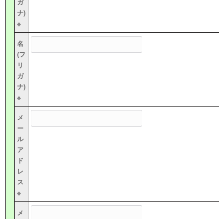
ガ
ナ)
※
名
(フ
リ
ガ
ナ)
※
メ
ー
ル
ア
ド
レ
ス
※
メ