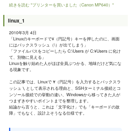
続きを読む "プリンターを買いました（Canon MP640）"
linux_1
2010年3月 4日
「Linuxのキーボードで¥（円記号）キーを押したのに、画面
にはバックスラッシュ（\）が出てしまう」
「ファイルパスをコピーしたら C:\Users が C:¥Users に化け
て、別物に見える」
Linuxを触り始めた人がほぼ全員ぶつかる、地味だけど気にな
る現象です。
この記事では、Linuxで
（円記号）を入力するとバックスラ
¥
ッシュ
として表示される理由と、SSHターミナル接続とコ
\
ンソール接続での挙動の違い、Windowsから移ってきた人が
つまずきやすいポイントまでを整理します。
結論から言うと、これは「文字化け」でも「キーボードの故
障」でもなく、設計上そうなる仕様です。