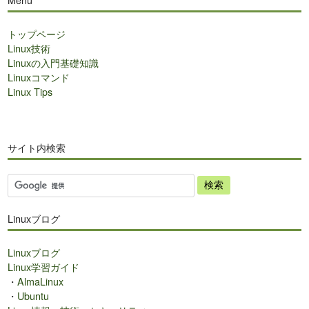
トップページ
Linux技術
Linuxの入門基礎知識
Linuxコマンド
Linux Tips
サイト内検索
サ
イ
ト
Linuxブログ
内
検
Linuxブログ
索
Linux学習ガイド
・
AlmaLinux
・
Ubuntu