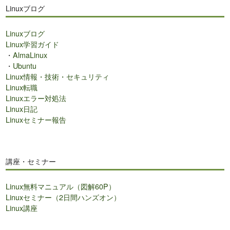
ト
Linuxブログ
内
検
Linuxブログ
索
Linux学習ガイド
・
AlmaLinux
・
Ubuntu
Linux情報・技術・セキュリティ
Linux転職
Linuxエラー対処法
Linux日記
Linuxセミナー報告
講座・セミナー
Linux無料マニュアル（図解60P）
Linuxセミナー（2日間ハンズオン）
Linux講座