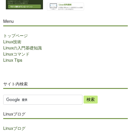
Menu
トップページ
Linux技術
Linuxの入門基礎知識
Linuxコマンド
Linux Tips
サイト内検索
サ
イ
ト
Linuxブログ
内
検
Linuxブログ
索