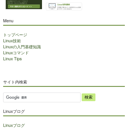
Menu
トップページ
Linux技術
Linuxの入門基礎知識
Linuxコマンド
Linux Tips
サイト内検索
サ
イ
ト
Linuxブログ
内
検
Linuxブログ
索