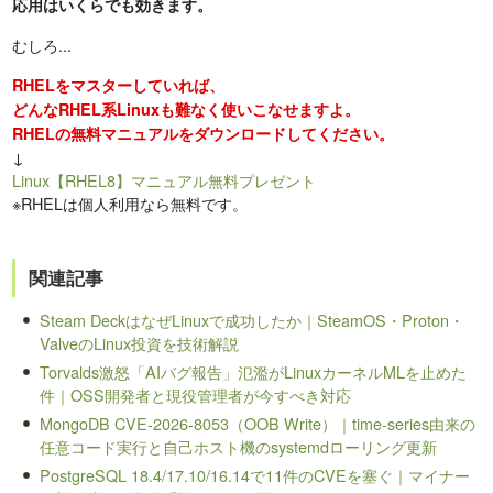
応用はいくらでも効きます。
むしろ...
RHELをマスターしていれば、
どんなRHEL系Linuxも難なく使いこなせますよ。
RHELの無料マニュアルをダウンロードしてください。
↓
Linux【RHEL8】マニュアル無料プレゼント
※RHELは個人利用なら無料です。
関連記事
Steam DeckはなぜLinuxで成功したか｜SteamOS・Proton・
ValveのLinux投資を技術解説
Torvalds激怒「AIバグ報告」氾濫がLinuxカーネルMLを止めた
件｜OSS開発者と現役管理者が今すべき対応
MongoDB CVE-2026-8053（OOB Write）｜time-series由来の
任意コード実行と自己ホスト機のsystemdローリング更新
PostgreSQL 18.4/17.10/16.14で11件のCVEを塞ぐ｜マイナー