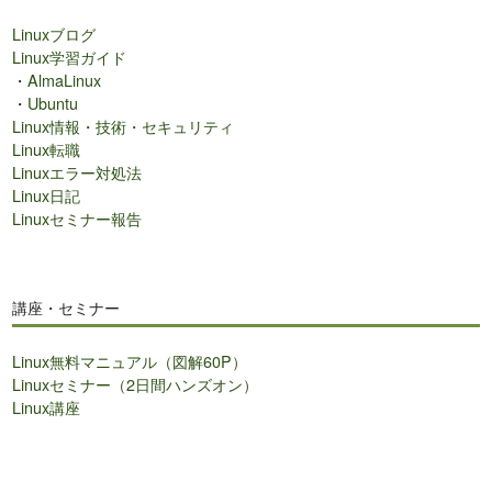
検
Linuxブログ
索
Linux学習ガイド
・
AlmaLinux
・
Ubuntu
Linux情報・技術・セキュリティ
Linux転職
Linuxエラー対処法
Linux日記
Linuxセミナー報告
講座・セミナー
Linux無料マニュアル（図解60P）
Linuxセミナー（2日間ハンズオン）
Linux講座