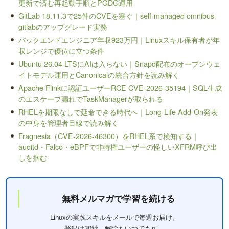
更新で済む再起動手順とPGDG運用
GitLab 18.11.3で25件のCVEを塞ぐ｜self-managed omnibus-
gitlabのアップグレード実務
バックエンドエンジニア年収923万円｜Linuxスキル保有者が年
収レンジで優位に立つ条件
Ubuntu 26.04 LTSにAIは入らない｜Snapd配布のオープンウェ
イトモデル運用とCanonicalの統合方針を読み解く
Apache Flinkに認証ユーザーRCE CVE-2026-35194｜SQL生成
のエスケープ漏れでTaskManagerが取られる
RHELを期限なしで延命できる時代へ｜Long-Life Add-On発表
の中身を管理者目線で読み解く
Fragnesia（CVE-2026-46300）をRHEL系で検知する｜
auditd・Falco・eBPFで非特権ユーザーの怪しいXFRM呼び出
しを掴む
無料メルマガで学習を続ける
Linuxの実践スキルをメールで毎週お届け。
登録は30秒、解除もいつでも可。