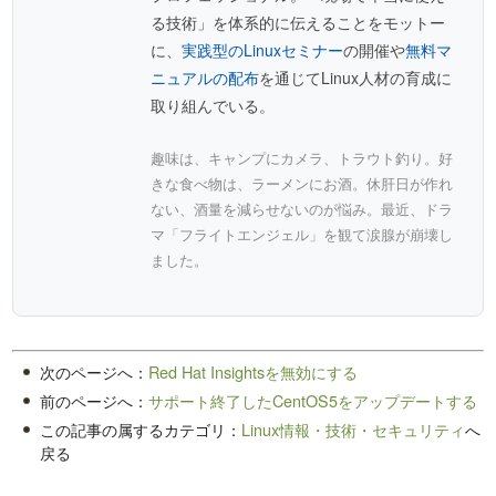
る技術」を体系的に伝えることをモットー
に、
実践型のLinuxセミナー
の開催や
無料マ
ニュアルの配布
を通じてLinux人材の育成に
取り組んでいる。
趣味は、キャンプにカメラ、トラウト釣り。好
きな食べ物は、ラーメンにお酒。休肝日が作れ
ない、酒量を減らせないのが悩み。最近、ドラ
マ「フライトエンジェル」を観て涙腺が崩壊し
ました。
次のページへ：
Red Hat Insightsを無効にする
前のページへ：
サポート終了したCentOS5をアップデートする
この記事の属するカテゴリ：
Linux情報・技術・セキュリティ
へ
戻る