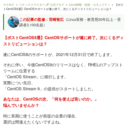
ＨＯＭＥ
＞
リナックスマスター.JP 公式ブログ
＞
Linux情報・技術・セキュリティ
＞ 【ポス
トCentOS5選】CentOSサポートが遂に終了。次にくるディストリビューションは？
この記事の監修：宮崎智広
（Linux実務・教育歴20年以上・受
講者3,100名超）
【ポストCentOS5選】CentOSサポートが遂に終了。次にくるディ
ストリビューションは？
遂にCentOS8のサポートが、2021年12月31日で終了します。
それに伴い、今後CentOS9のリリースはなく、RHELのアップスト
リームに位置する
「CentOS Stream」に移行します。
実際につい先日、
「CentOS Stream 9」の提供がスタートしました。
あなたは、CentOSの次、「何を使えば良いのか。」
悩んでいませんか？
特に長期に使うことが前提の企業の場合、
選択は間違えたくないですよね。