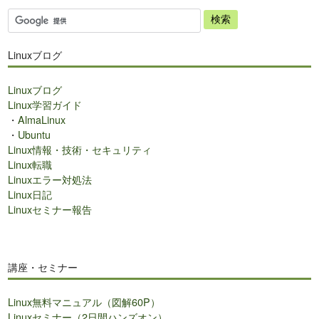
サ
イ
ト
Linuxブログ
内
検
Linuxブログ
索
Linux学習ガイド
・
AlmaLinux
・
Ubuntu
Linux情報・技術・セキュリティ
Linux転職
Linuxエラー対処法
Linux日記
Linuxセミナー報告
講座・セミナー
Linux無料マニュアル（図解60P）
Linuxセミナー（2日間ハンズオン）