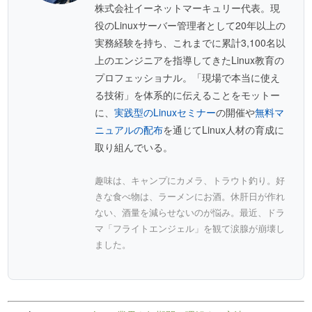
株式会社イーネットマーキュリー代表。現
役のLinuxサーバー管理者として20年以上の
実務経験を持ち、これまでに累計3,100名以
上のエンジニアを指導してきたLinux教育の
プロフェッショナル。「現場で本当に使え
る技術」を体系的に伝えることをモットー
に、
実践型のLinuxセミナー
の開催や
無料マ
ニュアルの配布
を通じてLinux人材の育成に
取り組んでいる。
趣味は、キャンプにカメラ、トラウト釣り。好
きな食べ物は、ラーメンにお酒。休肝日が作れ
ない、酒量を減らせないのが悩み。最近、ドラ
マ「フライトエンジェル」を観て涙腺が崩壊し
ました。