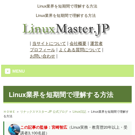
Linux業界を短期間で理解する方法
Linux業界を短期間で理解する方法
|
当サイトについて
|
会社概要
|
運営者
プロフィール
|
よくある質問について
|
お問い合わせ
|
MENU
Linux業界を短期間で理解する方法
ＨＯＭＥ
＞
リナックスマスター.JP 公式ブログ
＞
Linux日記
＞ Linux業界を短期間で理解す
る方法
この記事の監修：宮崎智広
（Linux実務・教育歴20年以上・受
講者3,100名超）