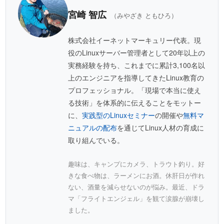
宮崎 智広
（みやざき ともひろ）
株式会社イーネットマーキュリー代表。現
役のLinuxサーバー管理者として20年以上の
実務経験を持ち、これまでに累計3,100名以
上のエンジニアを指導してきたLinux教育の
プロフェッショナル。「現場で本当に使え
る技術」を体系的に伝えることをモットー
に、
実践型のLinuxセミナー
の開催や
無料マ
ニュアルの配布
を通じてLinux人材の育成に
取り組んでいる。
趣味は、キャンプにカメラ、トラウト釣り。好
きな食べ物は、ラーメンにお酒。休肝日が作れ
ない、酒量を減らせないのが悩み。最近、ドラ
マ「フライトエンジェル」を観て涙腺が崩壊し
ました。