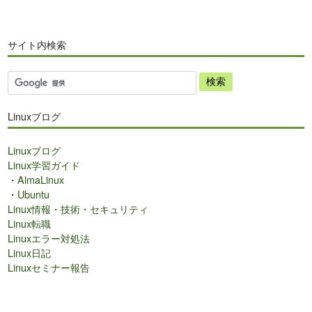
サイト内検索
サ
イ
ト
Linuxブログ
内
検
Linuxブログ
索
Linux学習ガイド
・
AlmaLinux
・
Ubuntu
Linux情報・技術・セキュリティ
Linux転職
Linuxエラー対処法
Linux日記
Linuxセミナー報告