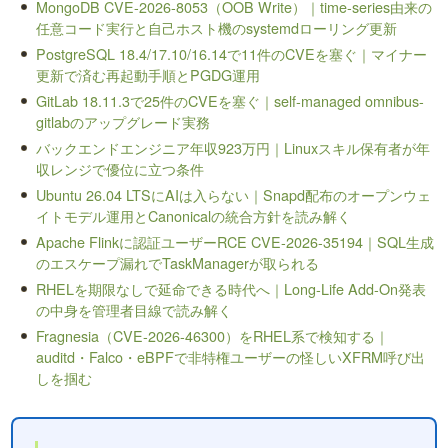
MongoDB CVE-2026-8053（OOB Write）｜time-series由来の
任意コード実行と自己ホスト機のsystemdローリング更新
PostgreSQL 18.4/17.10/16.14で11件のCVEを塞ぐ｜マイナー
更新で済む再起動手順とPGDG運用
GitLab 18.11.3で25件のCVEを塞ぐ｜self-managed omnibus-
gitlabのアップグレード実務
バックエンドエンジニア年収923万円｜Linuxスキル保有者が年
収レンジで優位に立つ条件
Ubuntu 26.04 LTSにAIは入らない｜Snapd配布のオープンウェ
イトモデル運用とCanonicalの統合方針を読み解く
Apache Flinkに認証ユーザーRCE CVE-2026-35194｜SQL生成
のエスケープ漏れでTaskManagerが取られる
RHELを期限なしで延命できる時代へ｜Long-Life Add-On発表
の中身を管理者目線で読み解く
Fragnesia（CVE-2026-46300）をRHEL系で検知する｜
auditd・Falco・eBPFで非特権ユーザーの怪しいXFRM呼び出
しを掴む