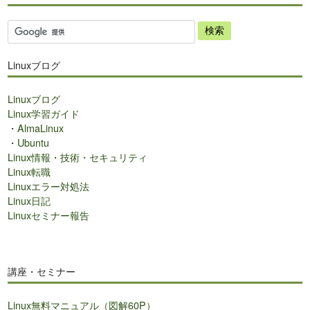
サ
イ
ト
Linuxブログ
内
検
Linuxブログ
索
Linux学習ガイド
・
AlmaLinux
・
Ubuntu
Linux情報・技術・セキュリティ
Linux転職
Linuxエラー対処法
Linux日記
Linuxセミナー報告
講座・セミナー
Linux無料マニュアル（図解60P）