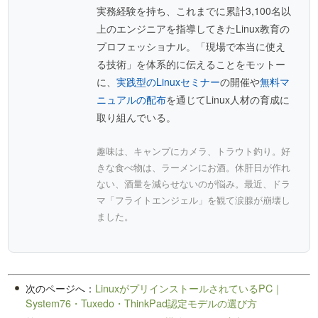
実務経験を持ち、これまでに累計3,100名以
上のエンジニアを指導してきたLinux教育の
プロフェッショナル。「現場で本当に使え
る技術」を体系的に伝えることをモットー
に、
実践型のLinuxセミナー
の開催や
無料マ
ニュアルの配布
を通じてLinux人材の育成に
取り組んでいる。
趣味は、キャンプにカメラ、トラウト釣り。好
きな食べ物は、ラーメンにお酒。休肝日が作れ
ない、酒量を減らせないのが悩み。最近、ドラ
マ「フライトエンジェル」を観て涙腺が崩壊し
ました。
次のページへ：
LinuxがプリインストールされているPC｜
System76・Tuxedo・ThinkPad認定モデルの選び方