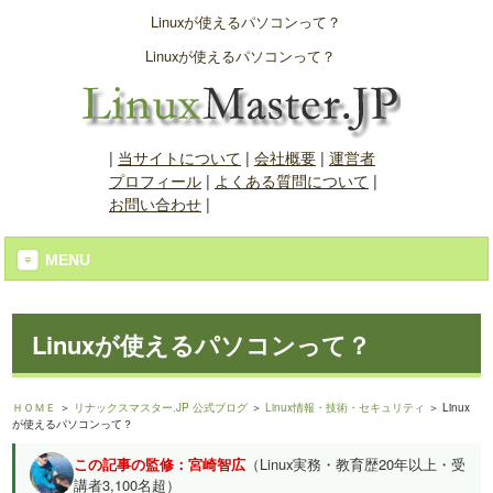
Linuxが使えるパソコンって？
Linuxが使えるパソコンって？
|
当サイトについて
|
会社概要
|
運営者
プロフィール
|
よくある質問について
|
お問い合わせ
|
MENU
Linuxが使えるパソコンって？
ＨＯＭＥ
＞
リナックスマスター.JP 公式ブログ
＞
Linux情報・技術・セキュリティ
＞ Linux
が使えるパソコンって？
この記事の監修：宮崎智広
（Linux実務・教育歴20年以上・受
講者3,100名超）