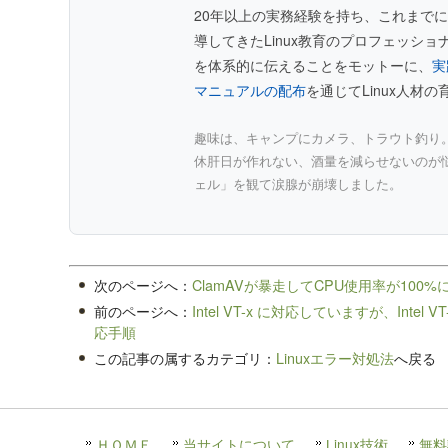
20年以上の実務経験を持ち、これまでに
導してきたLinux教育のプロフェッシ
を体系的に伝えることをモットーに、
実
マニュアルの配布
を通じてLinux人材
趣味は、キャンプにカメラ、トラウト釣り
休肝日が作れない、酒量を減らせないのが
ェル」を観て涙腺が崩壊しました。
次のページへ：
ClamAVが暴走してCPU使用率が100%
前のページへ：
Intel VT-x に対応していますが、Int
応手順
この記事の属するカテゴリ：
Linuxエラー対処法
へ戻る
ＨＯＭＥ
当サイトについて
Linux技術
無料