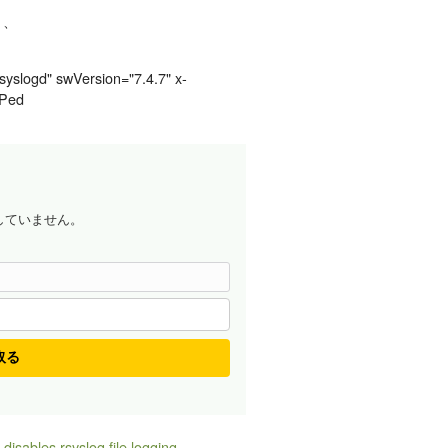
と、
syslogd" swVersion="7.4.7" x-
UPed
していません。
取る
isables rsyslog file logging