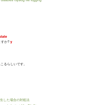
state
除しますか?
y
起こるらしいです。
dエラーが発生した場合の対処法