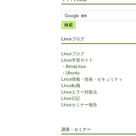
サ
イ
ト
内
Linuxブログ
検
索
Linuxブログ
Linux学習ガイド
・
AlmaLinux
・
Ubuntu
Linux情報・技術・セキュリティ
Linux転職
Linuxエラー対処法
Linux日記
Linuxセミナー報告
講座・セミナー