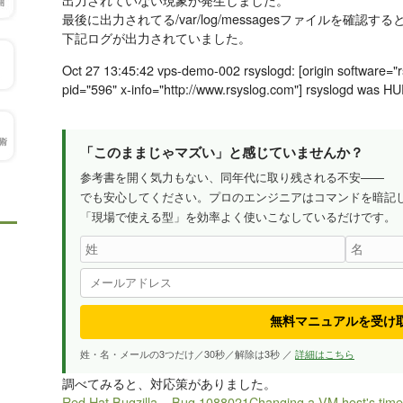
最後に出力されてる/var/log/messagesファイルを確認する
下記ログが出力されていました。
Oct 27 13:45:42 vps-demo-002 rsyslogd: [origin software="r
pid="596" x-info="http://www.rsyslog.com"] rsyslogd was H
「このままじゃマズい」と感じていませんか？
参考書を開く気力もない、同年代に取り残される不安——
でも安心してください。プロのエンジニアはコマンドを暗記
「現場で使える型」を効率よく使いこなしているだけです。
無料マニュアルを受け
姓・名・メールの3つだけ／30秒／解除は3秒 ／
詳細はこちら
調べてみると、対応策がありました。
Red Hat Bugzilla – Bug 1088021Changing a VM host's time d