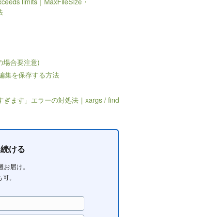
exceeds limits｜MaxFileSize・
法
トの場合要注意)
忘れた編集を保存する方法
すぎます」エラーの対処法｜xargs / find
を続ける
毎週お届け。
も可。