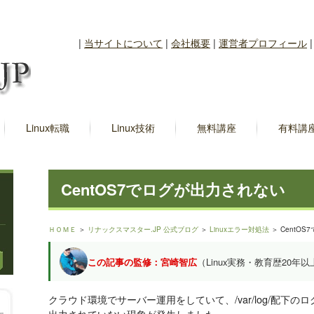
|
当サイトについて
|
会社概要
|
運営者プロフィール
Linux転職
Linux技術
無料講座
有料講
CentOS7でログが出力されない
ＨＯＭＥ
＞
リナックスマスター.JP 公式ブログ
＞
Linuxエラー対処法
＞ CentO
この記事の監修：宮崎智広
（Linux実務・教育歴20年以
クラウド環境でサーバー運用をしていて、/var/log/配下の
出力されていない現象が発生しました。