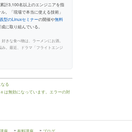
累計3,100名以上のエンジニアを指
ョナル。「現場で本当に使える技術」
践型のLinuxセミナー
の開催や
無料
の育成に取り組んでいる。
。好きな食べ物は、ラーメンにお酒。
悩み。最近、ドラマ「フライトエンジ
になる
el VT-x は無効になっています。エラーの対
講座
有料講座
ブログ