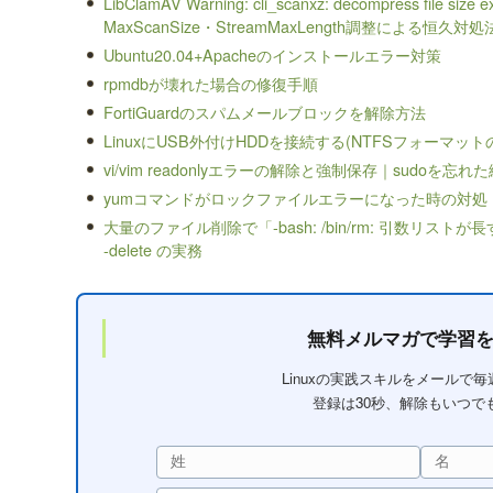
LibClamAV Warning: cli_scanxz: decompress file size 
MaxScanSize・StreamMaxLength調整による恒久対処
Ubuntu20.04+Apacheのインストールエラー対策
rpmdbが壊れた場合の修復手順
FortiGuardのスパムメールブロックを解除方法
LinuxにUSB外付けHDDを接続する(NTFSフォーマッ
vi/vim readonlyエラーの解除と強制保存｜sudoを
yumコマンドがロックファイルエラーになった時の対処
大量のファイル削除で「-bash: /bin/rm: 引数リストが長
-delete の実務
無料メルマガで学習
Linuxの実践スキルをメールで
登録は30秒、解除もいつで