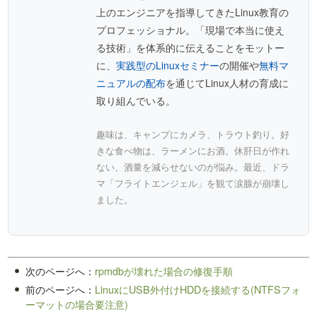
上のエンジニアを指導してきたLinux教育の
プロフェッショナル。「現場で本当に使え
る技術」を体系的に伝えることをモットー
に、
実践型のLinuxセミナー
の開催や
無料マ
ニュアルの配布
を通じてLinux人材の育成に
取り組んでいる。
趣味は、キャンプにカメラ、トラウト釣り。好
きな食べ物は、ラーメンにお酒。休肝日が作れ
ない、酒量を減らせないのが悩み。最近、ドラ
マ「フライトエンジェル」を観て涙腺が崩壊し
ました。
次のページへ：
rpmdbが壊れた場合の修復手順
前のページへ：
LinuxにUSB外付けHDDを接続する(NTFSフォ
ーマットの場合要注意)