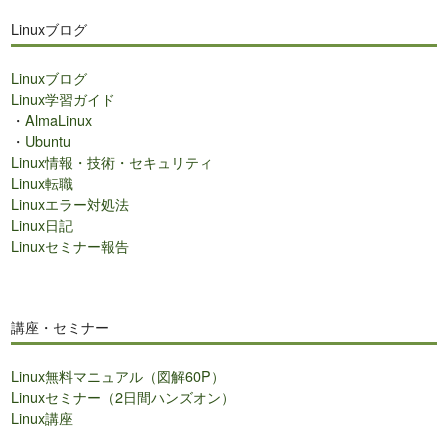
ト
Linuxブログ
内
検
Linuxブログ
索
Linux学習ガイド
・
AlmaLinux
・
Ubuntu
Linux情報・技術・セキュリティ
Linux転職
Linuxエラー対処法
Linux日記
Linuxセミナー報告
講座・セミナー
Linux無料マニュアル（図解60P）
Linuxセミナー（2日間ハンズオン）
Linux講座