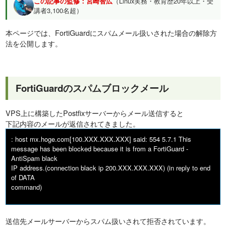
この記事の監修：宮崎智広
（Linux実務・教育歴20年以上・受
講者3,100名超）
本ページでは、FortiGuardにスパムメール扱いされた場合の解除方
法を公開します。
FortiGuardのスパムブロックメール
VPS上に構築したPostfixサーバーからメール送信すると
下記内容のメールが返信されてきました。
: host mx.hoge.com[100.XXX.XXX.XXX] said: 554 5.7.1 This
message has been blocked because it is from a FortiGuard -
AntiSpam black
IP address.(connection black ip 200.XXX.XXX.XXX) (in reply to end
of DATA
command)
送信先メールサーバーからスパム扱いされて拒否されています。