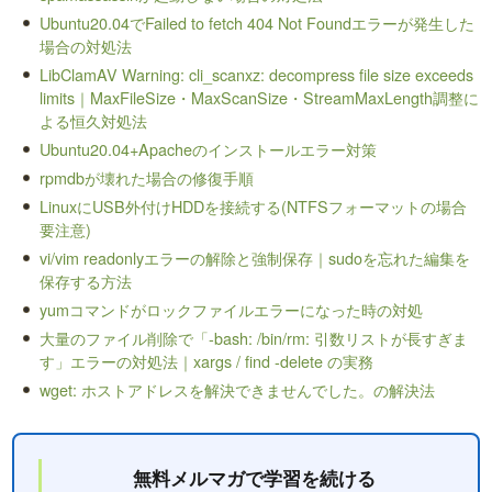
Ubuntu20.04でFailed to fetch 404 Not Foundエラーが発生した
場合の対処法
LibClamAV Warning: cli_scanxz: decompress file size exceeds
limits｜MaxFileSize・MaxScanSize・StreamMaxLength調整に
よる恒久対処法
Ubuntu20.04+Apacheのインストールエラー対策
rpmdbが壊れた場合の修復手順
LinuxにUSB外付けHDDを接続する(NTFSフォーマットの場合
要注意)
vi/vim readonlyエラーの解除と強制保存｜sudoを忘れた編集を
保存する方法
yumコマンドがロックファイルエラーになった時の対処
大量のファイル削除で「-bash: /bin/rm: 引数リストが長すぎま
す」エラーの対処法｜xargs / find -delete の実務
wget: ホストアドレスを解決できませんでした。の解決法
無料メルマガで学習を続ける