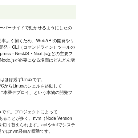
をサーバーサイドで動かせるようにしたの
効率よく捌くため、WebAPIの開発やリ
開発・CLI（コマンドライン）ツールの
ess・NestJS・Next.jsなどの主要フ
de.jsが必要になる場面はどんどん増
はほぼ必ずLinuxです。
自分のPCからLinuxのシェルを起動して
ーバーに本番デプロイ」という本物の開発フ
強みです。プロジェクトによって
あることが多く、nvm（Node Version
切り替えられます。aptやdnfでシステ
場ではnvm経由が標準です。