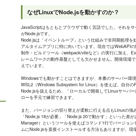
なぜLinuxでNode.jsを動かすのか？
JavaScriptはもともとブラウザで動く言語でした。それ
がNode.jsです。
Node.jsは「イベントループ」という仕組みで非同期処理を
アルタイムアプリに特に向いています。現在ではWebAPIの
制作・ビルドツール（webpack/viteなど）の実行に加え、Expr
レームワークの動作基盤としても欠かせません。開発現場でNo
えています。
Windowsでも動かすことはできますが、本番のサーバー環境
WSL2（Windows Subsystem for Linux）を使えば、
Node.jsを扱えるため、「ローカルで開発してLinuxサ
ローを手元で練習できます。
また、バージョンの切り替えが柔軟に行える点もLinuxの
「Node.js 18が必要」「Node.js 20で動かす」といった差が
Manager）というツールを使えばコマンド1行でバージョンを
ムにNode.jsを直接インストールする方法もありますが、現