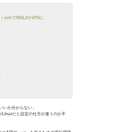
｜nvmでWSL2やVPSに
法
ればいいか分からない」
境がLinuxだと設定の仕方が違うのか不
プリやAPIサーバーを作るための実行環境