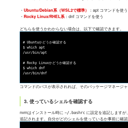
・
：apt コマンドを使う
Ubuntu/Debian系（WSL2で標準）
・
：dnf コマンドを使う
Rocky Linux/RHEL系
どちらを使うかわからない場合は、以下で確認できます。
# Ubuntuかどうか確認する

$ which apt

/usr/bin/apt

# Rocky Linuxかどうか確認する

$ which dnf

コマンドのパスが表示されれば、そのパッケージマネージャ
3. 使っているシェルを確認する
nvmはインストール時に
に設定を追記しますが、
~/.bashrc
追記されます。自分がどのシェルを使っているか事前に確認