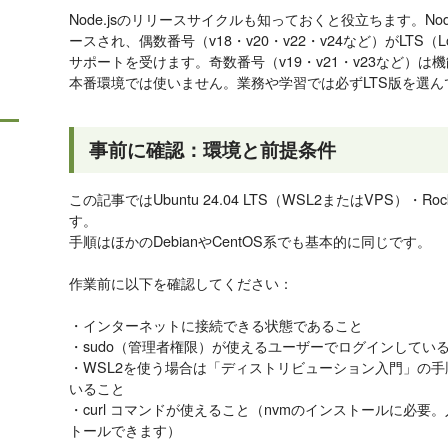
Node.jsのリリースサイクルも知っておくと役立ちます。No
ースされ、偶数番号（v18・v20・v22・v24など）がLTS（Lon
サポートを受けます。奇数番号（v19・v21・v23など）
本番環境では使いません。業務や学習では必ずLTS版を選ん
事前に確認：環境と前提条件
この記事ではUbuntu 24.04 LTS（WSL2またはVPS）・Roc
す。
手順はほかのDebianやCentOS系でも基本的に同じです。
作業前に以下を確認してください：
・インターネットに接続できる状態であること
・sudo（管理者権限）が使えるユーザーでログインしてい
・WSL2を使う場合は「ディストリビューション入門」の手
いること
・curl コマンドが使えること（nvmのインストールに必
トールできます）