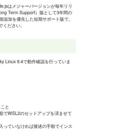
de.jsはメジャーバージョンが毎年リリ
g Term Support）版として3年間の
は機能追加を優先した短期サポート版で、
でください。
ky Linux 9.4で動作確認を行っていま
ること
順でWSL2のセットアップを済ませて
要。入っていなければ後述の手順でインス