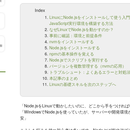
Index
LinuxにNode.jsをインストールして使う入門
JavaScript実行環境を構築する方法
なぜLinuxでNode.jsを動かすのか？
事前に確認：環境と前提条件
nvmをインストールする
Node.jsをインストールする
npmの基本操作を覚える
Node.jsでスクリプトを実行する
バージョンを複数管理する（nvmの応用）
トラブルシュート：よくあるエラーと対処
本記事のまとめ
Linuxの基礎スキルを次のステップへ
「Node.jsをLinuxで動かしたいのに、どこから手をつけ
「WindowsでNode.jsを使っていたが、サーバーや開発環
安」
こうした悩みを持つ初心者は多いです。Node.jsはWebア