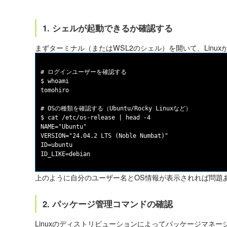
1. シェルが起動できるか確認する
まずターミナル（またはWSL2のシェル）を開いて、Linu
# ログインユーザーを確認する

$ whoami

tomohiro

# OSの種類を確認する（Ubuntu/Rocky Linuxなど）

$ cat /etc/os-release | head -4

NAME="Ubuntu"

VERSION="24.04.2 LTS (Noble Numbat)"

ID=ubuntu

上のように自分のユーザー名とOS情報が表示されれば問題
2. パッケージ管理コマンドの確認
Linuxのディストリビューションによってパッケージマネ