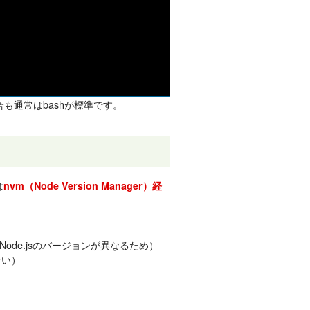
場合も通常はbashが標準です。
は
nvm（Node Version Manager）経
de.jsのバージョンが異なるため）
ない）