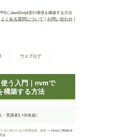
VPSにJavaScript実行環境を構築する方法
|
よくある質問について
|
お問い合わせ
|
座
ウェブログ
して使う入門｜nvmで
環境を構築する方法
上・受講者3,100名超）
入門】初心者のための基礎知識・講座
＞ LinuxにNode.js
る方法