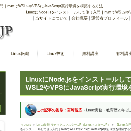
入門｜nvmでWSL2やVPSにJavaScript実行環境を構築する方法
LinuxにNode.jsをインストールして使う入門｜nvmでWSL2や
|
当サイトについて
|
会社概要
|
運営者プロフィール
Linux転職
Linux技術
無料講座
有料講
LinuxにNode.jsをインストール
WSL2やVPSにJavaScript実行
この記事の監修：宮崎智広
（Linux実務・教育歴20年以
ＨＯＭＥ
＞
Linux技術 リナックスマスター.JP（Linuxマスター.JP）
＞
【Linux
をインストールして使う入門｜nvmでWSL2やVPSにJavaScript実行環境を構築す