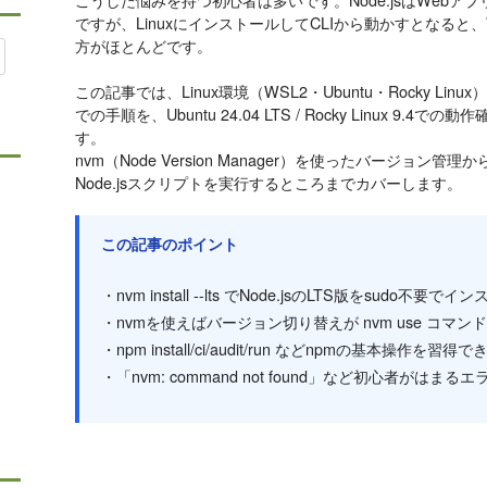
ですが、LinuxにインストールしてCLIから動かすとなると、
方がほとんどです。
この記事では、Linux環境（WSL2・Ubuntu・Rocky Lin
での手順を、Ubuntu 24.04 LTS / Rocky Linux 
す。
nvm（Node Version Manager）を使ったバージョン
Node.jsスクリプトを実行するところまでカバーします。
この記事のポイント
・nvm install --lts でNode.jsのLTS版をsudo不要
・nvmを使えばバージョン切り替えが nvm use コマン
・npm install/ci/audit/run などnpmの基本操作を習得で
・「nvm: command not found」など初心者がは