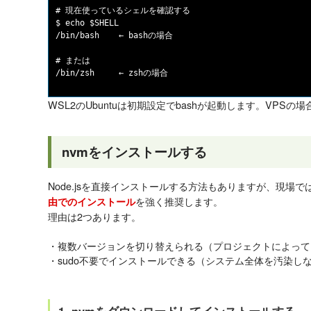
# 現在使っているシェルを確認する

$ echo $SHELL

/bin/bash    ← bashの場合

# または

WSL2のUbuntuは初期設定でbashが起動します。VPSの
nvmをインストールする
Node.jsを直接インストールする方法もありますが、現場で
を強く推奨します。
由でのインストール
理由は2つあります。
・複数バージョンを切り替えられる（プロジェクトによってNo
・sudo不要でインストールできる（システム全体を汚染し