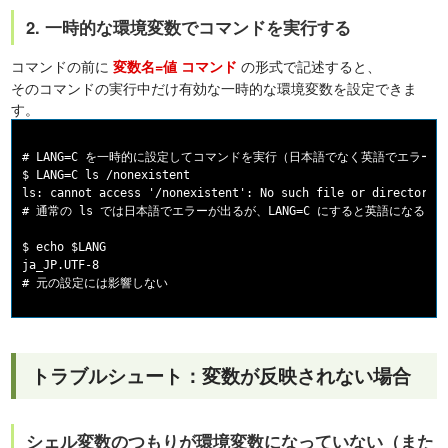
2. 一時的な環境変数でコマンドを実行する
コマンドの前に
の形式で記述すると、
変数名=値 コマンド
そのコマンドの実行中だけ有効な一時的な環境変数を設定できま
す。
# LANG=C を一時的に設定してコマンドを実行（日本語でなく英語でエラー表示
$ LANG=C ls /nonexistent

ls: cannot access '/nonexistent': No such file or directory

# 通常の ls では日本語でエラーが出るが、LANG=C にすると英語になる

$ echo $LANG

ja_JP.UTF-8

トラブルシュート：変数が反映されない場合
シェル変数のつもりが環境変数になっていない（また