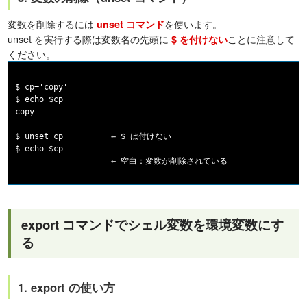
変数を削除するには
を使います。
unset コマンド
unset を実行する際は変数名の先頭に
ことに注意して
$ を付けない
ください。
$ cp='copy'

$ echo $cp

copy

$ unset cp          ← $ は付けない

$ echo $cp

export コマンドでシェル変数を環境変数にす
る
1. export の使い方