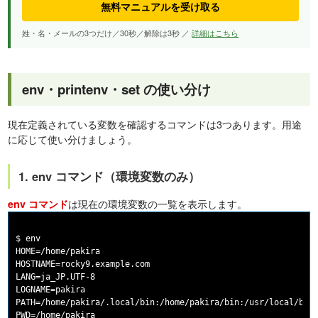
無料マニュアルを受け取る
姓・名・メールの3つだけ／30秒／解除は3秒 ／
詳細はこちら
env・printenv・set の使い分け
現在定義されている変数を確認するコマンドは3つあります。用途
に応じて使い分けましょう。
1. env コマンド（環境変数のみ）
は現在の環境変数の一覧を表示します。
env コマンド
$ env

HOME=/home/pakira

HOSTNAME=rocky9.example.com

LANG=ja_JP.UTF-8

LOGNAME=pakira

PATH=/home/pakira/.local/bin:/home/pakira/bin:/usr/local/bin:
PWD=/home/pakira
