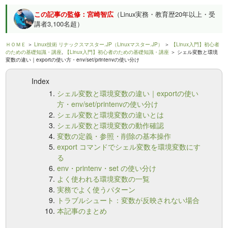
この記事の監修：宮崎智広
（Linux実務・教育歴20年以上・受
講者3,100名超）
ＨＯＭＥ
＞
Linux技術 リナックスマスター.JP（Linuxマスター.JP）
＞
【Linux入門】初心者
のための基礎知識・講座
,
【Linux入門】初心者のための基礎知識・講座
＞ シェル変数と環境
変数の違い｜exportの使い方・env/set/printenvの使い分け
Index
シェル変数と環境変数の違い｜exportの使い
方・env/set/printenvの使い分け
シェル変数と環境変数の違いとは
シェル変数と環境変数の動作確認
変数の定義・参照・削除の基本操作
export コマンドでシェル変数を環境変数にす
る
env・printenv・set の使い分け
よく使われる環境変数の一覧
実務でよく使うパターン
トラブルシュート：変数が反映されない場合
本記事のまとめ