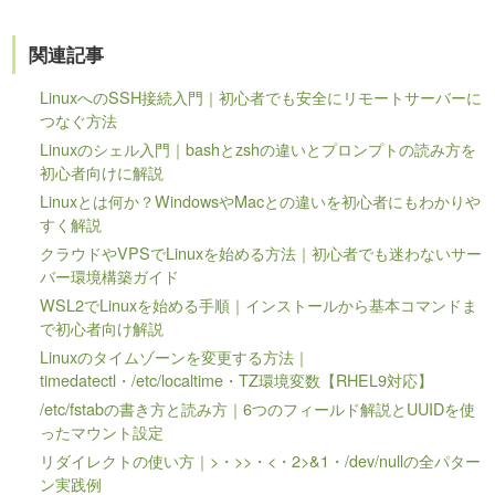
関連記事
LinuxへのSSH接続入門｜初心者でも安全にリモートサーバーに
つなぐ方法
Linuxのシェル入門｜bashとzshの違いとプロンプトの読み方を
初心者向けに解説
Linuxとは何か？WindowsやMacとの違いを初心者にもわかりや
すく解説
クラウドやVPSでLinuxを始める方法｜初心者でも迷わないサー
バー環境構築ガイド
WSL2でLinuxを始める手順｜インストールから基本コマンドま
で初心者向け解説
Linuxのタイムゾーンを変更する方法｜
timedatectl・/etc/localtime・TZ環境変数【RHEL9対応】
/etc/fstabの書き方と読み方｜6つのフィールド解説とUUIDを使
ったマウント設定
リダイレクトの使い方｜>・>>・<・2>&1・/dev/nullの全パター
ン実践例