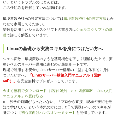
い」というトラブルのほとんどは、
この仕組みを理解していれば防げます。
環境変数PATHの設定方法については
環境変数PATHの設定方法
も合
わせて参照してください。
変数を活用したシェルスクリプトの書き方は
シェルスクリプトの基
礎
で詳しく解説しています。
Linuxの基礎から実務スキルを身につけたい方へ
シェル変数・環境変数のような基礎概念を正しく理解した上で、実
務レベルのサーバー運用に進むのが最短ルートです。
現場で通用する安全なLinuxサーバー構築の「型」を体系的に身に
つけたい方へ、
「Linuxサーバー構築入門マニュアル（図解
を完全無料でプレゼントしています。
60P）」
今すぐ無料でダウンロード（登録10秒）
＞＞ 図解60P「Linux入門
マニュアル」を受け取る
※
「独学の時間がもったいない」「プロから直接、現場の技術を最
短で学びたい」という本気の方には、2日で実務レベルのスキルが
身につく
【初心者向けハンズオンセミナー】
も開催しています。