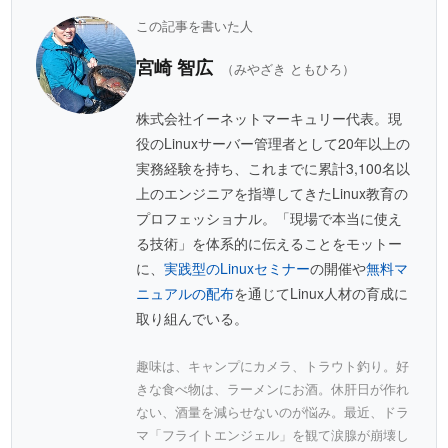
この記事を書いた人
宮崎 智広
（みやざき ともひろ）
株式会社イーネットマーキュリー代表。現
役のLinuxサーバー管理者として20年以上の
実務経験を持ち、これまでに累計3,100名以
上のエンジニアを指導してきたLinux教育の
プロフェッショナル。「現場で本当に使え
る技術」を体系的に伝えることをモットー
に、
実践型のLinuxセミナー
の開催や
無料マ
ニュアルの配布
を通じてLinux人材の育成に
取り組んでいる。
趣味は、キャンプにカメラ、トラウト釣り。好
きな食べ物は、ラーメンにお酒。休肝日が作れ
ない、酒量を減らせないのが悩み。最近、ドラ
マ「フライトエンジェル」を観て涙腺が崩壊し