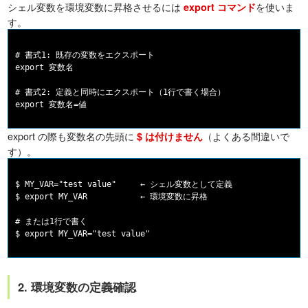
シェル変数を環境変数に昇格させるには
を使いま
export コマンド
す。
# 書式1: 既存の変数をエクスポート

export 変数名

# 書式2: 定義と同時にエクスポート（1行で書く場合）

export の際も変数名の先頭に
（よくある間違いで
$ は付けません
す）。
$ MY_VAR="test value"     ← シェル変数として定義

$ export MY_VAR           ← 環境変数に昇格

# または1行で書く

2. 環境変数の定義確認