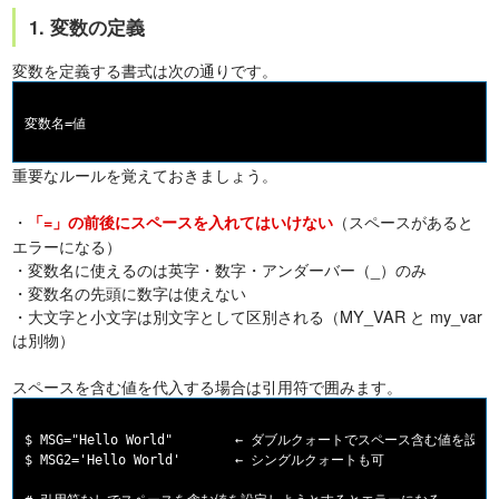
1. 変数の定義
変数を定義する書式は次の通りです。
重要なルールを覚えておきましょう。
・
（スペースがあると
「=」の前後にスペースを入れてはいけない
エラーになる）
・変数名に使えるのは英字・数字・アンダーバー（_）のみ
・変数名の先頭に数字は使えない
・大文字と小文字は別文字として区別される（MY_VAR と my_var
は別物）
スペースを含む値を代入する場合は引用符で囲みます。
$ MSG="Hello World"        ← ダブルクォートでスペース含む値を設定

$ MSG2='Hello World'       ← シングルクォートも可
