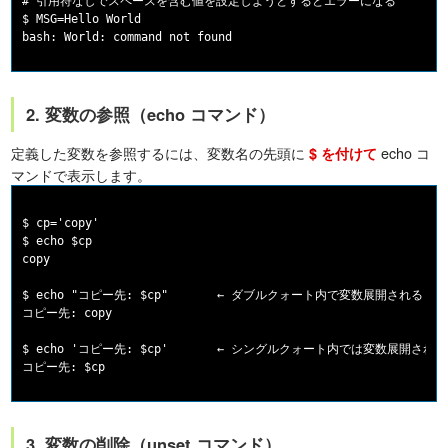
# 引用符なしでスペースを含む値を設定しようとするとエラーになる

$ MSG=Hello World

2. 変数の参照（echo コマンド）
定義した変数を参照するには、変数名の先頭に
echo コ
$ を付けて
マンドで表示します。
$ cp='copy'

$ echo $cp

copy

$ echo "コピー先: $cp"       ← ダブルクォート内で変数展開される

コピー先: copy

$ echo 'コピー先: $cp'       ← シングルクォート内では変数展開されな
3. 変数の削除（unset コマンド）