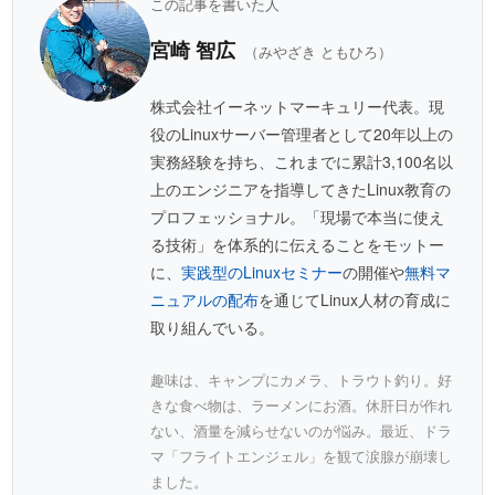
この記事を書いた人
宮崎 智広
（みやざき ともひろ）
株式会社イーネットマーキュリー代表。現
役のLinuxサーバー管理者として20年以上の
実務経験を持ち、これまでに累計3,100名以
上のエンジニアを指導してきたLinux教育の
プロフェッショナル。「現場で本当に使え
る技術」を体系的に伝えることをモットー
に、
実践型のLinuxセミナー
の開催や
無料マ
ニュアルの配布
を通じてLinux人材の育成に
取り組んでいる。
趣味は、キャンプにカメラ、トラウト釣り。好
きな食べ物は、ラーメンにお酒。休肝日が作れ
ない、酒量を減らせないのが悩み。最近、ドラ
マ「フライトエンジェル」を観て涙腺が崩壊し
ました。