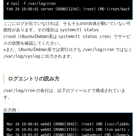
# tail -f /var/log/cron

ここにログが出ていなければ、そもそもcron自体が動いていない可
能性があります。その場合は
systemctl status
（Ubuntu/Debian系は
）でサービ
crond
systemctl status cron
スの状態を確認してください。
※また、Ubuntu/Debian系では実行ログも
ではなく
/var/log/cron
に出力されます。
/var/log/syslog
ログエントリの読み方
の各行は、以下のフィールドで構成されていま
/var/log/cron
す。
出力例：
Mar 26 10:00:01 web01 CROND[3692]: (root) CMD (/usr/lib64/sa/
Mar 26 10:01:01 web01 CROND[3715]: (root) CMD (run-parts /etc