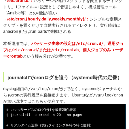
・
パッケージや運用スクリプトを配置するディレク
/etc/cron.d/：
トリ。1ファイル＝1設定として管理しやすく、構成管理ツール
（Ansible等）との相性が良い
・
シンプルな定期ス
/etc/cron.{hourly,daily,weekly,monthly}/：
クリプトを置くだけで自動実行されるディレクトリ。実行時刻は
anacronまたはrun-partsで制御される
本番運用では、
パッケージ由来の設定は
、運用ジョ
/etc/cron.d/
ブは
または
、個人ジョブのみユーザ
/etc/cron.d/
/etc/crontab
という棲み分けが定番です。
ーcrontab
journalctlでcronログを追う（systemd時代の定番）
rsyslog経由の
だけでなく、systemdジャーナルか
/var/log/cron
らもcronの実行履歴を直接追えます。Ubuntuなど
/var/log/cron
が無い環境ではこちらが便利です。
# crondサービスのログだけを最新20件表示

$ journalctl -u crond -n 20 --no-pager

# リアルタイム追跡（実行タイミングを待つ時に便利）
