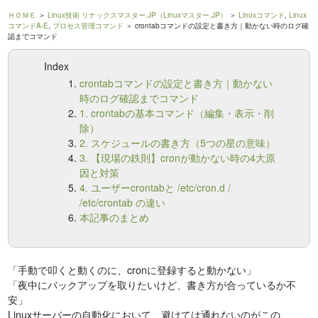
ＨＯＭＥ
＞
Linux技術 リナックスマスター.JP（Linuxマスター.JP）
＞
Linuxコマンド
,
Linux
コマンドA-E
,
プロセス管理コマンド
＞ crontabコマンドの設定と書き方｜動かない時のログ確
認までコマンド
Index
crontabコマンドの設定と書き方｜動かない
時のログ確認までコマンド
1. crontabの基本コマンド（編集・表示・削
除）
2. スケジュールの書き方（5つの星の意味）
3. 【現場の鉄則】cronが動かない時の4大原
因と対策
4. ユーザーcrontabと /etc/cron.d /
/etc/crontab の違い
本記事のまとめ
「手動で叩くと動くのに、cronに登録すると動かない」
「夜中にバックアップを取りたいけど、書き方が合っているか不
安」
Linuxサーバーの自動化において、避けては通れないのがこの