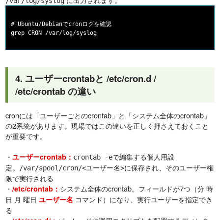
/var/log/syslog
# Ubuntu/Debianでcronログを確認

4. ユーザーcrontabと /etc/cron.d /
/etc/crontab の違い
cronには「ユーザーごとのcrontab」と「システム全体のcrontab」
の2系統があります。現場ではこの違いを正しく押さえておくこと
が重要です。
・
で編集する個人用設
ユーザーcrontab：
crontab -e
定。
に保存され、そのユーザー権
/var/spool/cron/<ユーザー名>
限で実行される
・
システム全体のcrontab。フィールドが7つ（分 時
/etc/crontab：
日 月 曜日
コマンド）になり、実行ユーザーを指定でき
ユーザー名
る