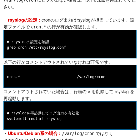
/var/log/cron
さい。
・
cronのログ出力はrsyslogが担当しています。設
rsyslogの設定：
定ファイルで
の行が有効か確認します。
cron.*
# rsyslogの設定を確認

以下の行がコメントアウトされていなければ正常です。
コメントアウトされていた場合は、行頭の
を削除して rsyslog を
#
再起動します。
# rsyslogを再起動してログ出力を有効化

・
ではなく
Ubuntu/Debian系の場合：
/var/log/cron
に出力されます。