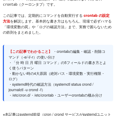
（クーロンタブ）です。
crontab
この記事では、定期的にコマンドを自動実行する
crontab の設定
を解説します。基本的な書き方はもちろん、現場で必ずハマる
方法
「環境変数の罠」や「ログの確認方法」まで、実務で困らないため
の鉄則をまとめました。
・crontabの編集・確認・削除コ
【この記事でわかること】
マンド（-e/-l/-r）の使い分け
・「分 時 日 月 曜日 コマンド」の5フィールドの書き方とよ
く使うパターン
・動かない時の4大原因（絶対パス・環境変数・実行権限・
ログ）
・systemd時代の確認方法（systemctl status crond /
journalctl -u crond -f）
・/etc/cron.d/・/etc/crontab・ユーザーcrontabの棲み分け
※本記事はsystemd前提（cron / crond サービスがsystemdユニット