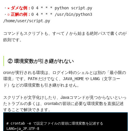
・
× ダメな例：
0 4 * * * python script.py
・
○ 正解の例：
0 4 * * * /usr/bin/python3
/home/user/script.py
コマンドもスクリプトも、すべて
から始まる絶対パスで書くのが
/
鉄則です。
② 環境変数が引き継がれない
cronが実行される環境は、ログイン時のシェルとは別の「最小限の
環境」です。
だけでなく、
や
（文字コー
PATH
JAVA_HOME
LANG
ド）などの環境変数も引き継がれません。
スクリプトが文字化けしたり、Javaコマンドが見つからないといっ
たトラブルの多くは、crontabの冒頭に必要な環境変数を直接記述
することで解決できます。
# crontab -e で設定ファイルの冒頭に環境変数を記述する

LANG=ja_JP.UTF-8
