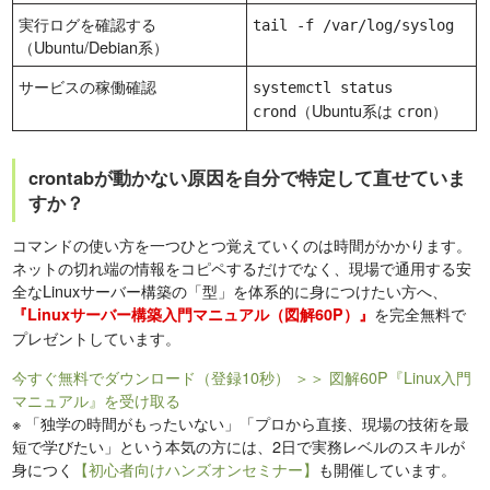
実行ログを確認する
tail -f /var/log/syslog
（Ubuntu/Debian系）
サービスの稼働確認
systemctl status
（Ubuntu系は
）
crond
cron
crontabが動かない原因を自分で特定して直せていま
すか？
コマンドの使い方を一つひとつ覚えていくのは時間がかかります。
ネットの切れ端の情報をコピペするだけでなく、現場で通用する安
全なLinuxサーバー構築の「型」を体系的に身につけたい方へ、
を完全無料で
『Linuxサーバー構築入門マニュアル（図解60P）』
プレゼントしています。
今すぐ無料でダウンロード（登録10秒）
＞＞ 図解60P『Linux入門
マニュアル』を受け取る
※
「独学の時間がもったいない」「プロから直接、現場の技術を最
短で学びたい」という本気の方には、2日で実務レベルのスキルが
身につく
【初心者向けハンズオンセミナー】
も開催しています。