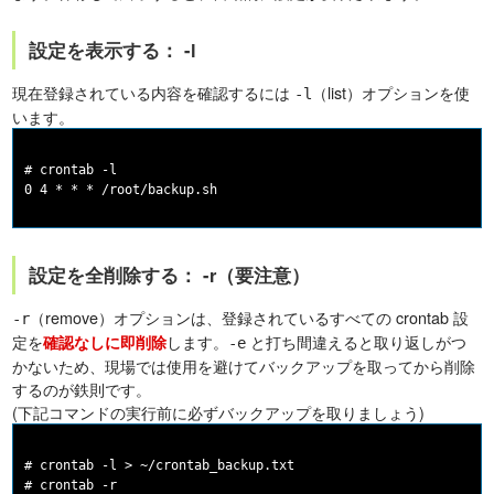
設定を表示する： -l
現在登録されている内容を確認するには
（list）オプションを使
-l
います。
# crontab -l

設定を全削除する： -r（要注意）
（remove）オプションは、登録されているすべての crontab 設
-r
定を
します。
と打ち間違えると取り返しがつ
確認なしに即削除
-e
かないため、現場では使用を避けてバックアップを取ってから削除
するのが鉄則です。
(下記コマンドの実行前に必ずバックアップを取りましょう)
# crontab -l > ~/crontab_backup.txt
