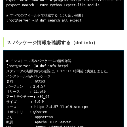
expect-devel.x86_64 : A program-script interaction and testin
pexpect.noarch : Pure Python Expect-like module

# すべてのフィールドで検索する（より広い範囲）

2. パッケージ情報を確認する（dnf info）
# インストール済みパッケージの情報確認

[root@server ~]# dnf info httpd

メタデータの期限切れの確認は、0:05:12 時間前に実施しました。

インストール済みパッケージ

名前         : httpd

バージョン   : 2.4.57

リリース     : 11.el9

アーキテクチャー: x86_64

サイズ       : 4.9 M

ソース       : httpd-2.4.57-11.el9.src.rpm

リポジトリ   : @System

より         : appstream

概要         : Apache HTTP Server
