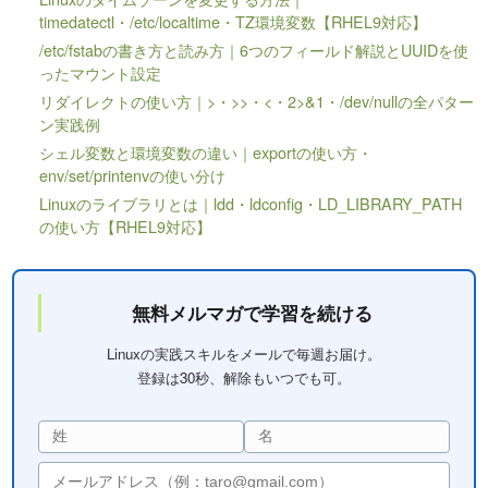
timedatectl・/etc/localtime・TZ環境変数【RHEL9対応】
/etc/fstabの書き方と読み方｜6つのフィールド解説とUUIDを使
ったマウント設定
リダイレクトの使い方｜>・>>・<・2>&1・/dev/nullの全パター
ン実践例
シェル変数と環境変数の違い｜exportの使い方・
env/set/printenvの使い分け
Linuxのライブラリとは｜ldd・ldconfig・LD_LIBRARY_PATH
の使い方【RHEL9対応】
無料メルマガで学習を続ける
Linuxの実践スキルをメールで毎週お届け。
登録は30秒、解除もいつでも可。