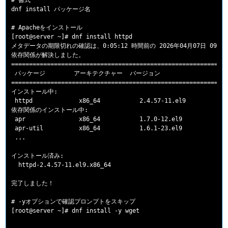
# 書式

dnf install パッケージ名

# Apacheをインストール

[root@server ~]# dnf install httpd

メタデータの期限切れの確認は、0:05:12 時間前の 2026年04月07日 09時
依存関係が解決しました。

=============================================================
 パッケージ        アーキテクチャー  バージョン                   
=============================================================
インストール中:

 httpd             x86_64           2.4.57-11.el9            
依存関係のインストール中:

 apr               x86_64           1.7.0-12.el9             
 apr-util          x86_64           1.6.1-23.el9             
 ...

インストール済み:

  httpd-2.4.57-11.el9.x86_64

完了しました！

# -yオプションで確認プロンプトをスキップ
