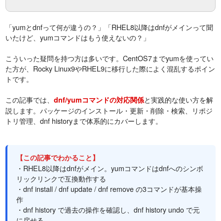
「yumとdnfって何が違うの？」「RHEL8以降はdnfがメインって聞
いたけど、yumコマンドはもう使えないの？」
こういった疑問を持つ方は多いです。CentOS7までyumを使ってい
た方が、Rocky Linux9やRHEL9に移行した際によく混乱するポイン
トです。
この記事では、
と実践的な使い方を解
dnf/yumコマンドの対応関係
説します。パッケージのインストール・更新・削除・検索、リポジ
トリ管理、dnf historyまで体系的にカバーします。
【この記事でわかること】
・RHEL8以降はdnfがメイン。yumコマンドはdnfへのシンボ
リックリンクで互換動作する
・dnf install / dnf update / dnf remove の3コマンドが基本操
作
・dnf history で過去の操作を確認し、dnf history undo で元
に戻せる