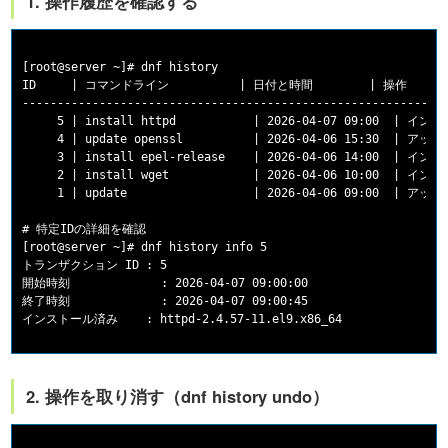
1. 操作履歴を確認する
[root@server ~]# dnf history

ID     | コマンドライン          | 日付と時間        | 操作     
-------------------------------------------------------------
     5 | install httpd           | 2026-04-07 09:00  | イン
     4 | update openssl          | 2026-04-06 15:30  | アッ
     3 | install epel-release    | 2026-04-06 14:00  | イン
     2 | install wget            | 2026-04-06 10:00  | イン
     1 | update                  | 2026-04-06 09:00  | アッ
# 特定IDの詳細を確認

[root@server ~]# dnf history info 5

トランザクション ID : 5

開始時刻             : 2026-04-07 09:00:00

終了時刻             : 2026-04-07 09:00:45

2. 操作を取り消す（dnf history undo）