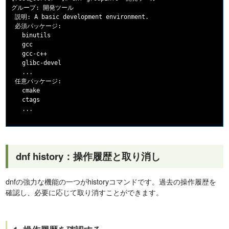
グループ: 開発ツール

 説明: A basic development environment.

 必須パッケージ:

   binutils

   gcc

   gcc-c++

   glibc-devel

   ...

 任意パッケージ:

   cmake

   ctags

dnf history：操作履歴と取り消し
dnfの強力な機能の一つがhistoryコマンドです。過去の操作履歴を
確認し、必要に応じて取り消すことができます。