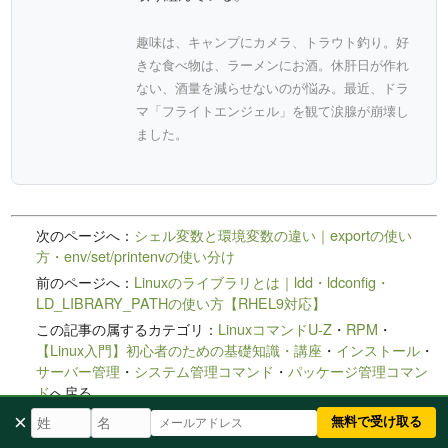
趣味は、キャンプにカメラ、トラウト釣り。好
きな食べ物は、ラーメンにお酒。休肝日が作れ
ない、酒量を減らせないのが悩み。最近、ドラ
マ「フライトエンジェル」を観て涙腺が崩壊し
ました。
次のページへ：
シェル変数と環境変数の違い｜exportの使い
方・env/set/printenvの使い分け
前のページへ：
Linuxのライブラリとは｜ldd・ldconfig・
LD_LIBRARY_PATHの使い方【RHEL9対応】
この記事の属するカテゴリ：
LinuxコマンドU-Z
・
RPM
・
【Linux入門】初心者のための基礎知識・講座
・
インストール
・
サーバー管理
・
システム管理コマンド
・
パッケージ管理コマン
ド
へ戻る
×
無料で受け取る