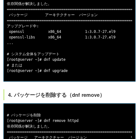
依存関係が解決しました。

=============================================================
 パッケージ        アーキテクチャー  バージョン                   
=============================================================
アップグレード中:

 openssl           x86_64           1:3.0.7-27.el9           
 openssl-libs      x86_64           1:3.0.7-27.el9           
...

# システム全体をアップデート

[root@server ~]# dnf update

# または

4. パッケージを削除する（dnf remove）
# パッケージを削除

[root@server ~]# dnf remove httpd

依存関係が解決しました。

=============================================================
 パッケージ   アーキテクチャー  バージョン                    リポジ