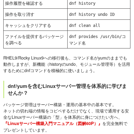
操作履歴を確認する
dnf history
操作を取り消す
dnf history undo ID
キャッシュをクリアする
dnf clean all
ファイルを提供するパッケージ
dnf provides /usr/bin/コ
を調べる
マンド名
RHEL9/Rocky Linux9への移行後も、コマンド名がyumのままでも
動作しますが、新機能（historyのundo、モジュール管理等）を活用
するためにdnfコマンドを積極的に使いましょう。
dnf/yumを含むLinuxサーバー管理を体系的に学びま
せんか？
パッケージ管理はサーバー構築・運用の基本中の基本です。
ネットの切れ端の情報をコピペするだけでなく、現場で通用する安
全なLinuxサーバー構築の「型」を体系的に身につけたい方へ、
を完全無料で
『Linuxサーバー構築入門マニュアル（図解60P）』
プレゼントしています。