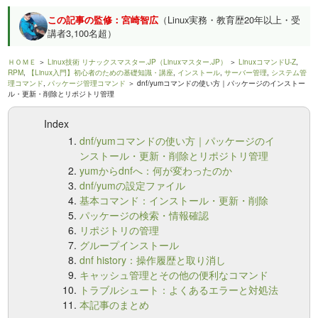
この記事の監修：宮崎智広
（Linux実務・教育歴20年以上・受
講者3,100名超）
ＨＯＭＥ
＞
Linux技術 リナックスマスター.JP（Linuxマスター.JP）
＞
LinuxコマンドU-Z
,
RPM
,
【Linux入門】初心者のための基礎知識・講座
,
インストール
,
サーバー管理
,
システム管
理コマンド
,
パッケージ管理コマンド
＞ dnf/yumコマンドの使い方｜パッケージのインストー
ル・更新・削除とリポジトリ管理
Index
dnf/yumコマンドの使い方｜パッケージのイ
ンストール・更新・削除とリポジトリ管理
yumからdnfへ：何が変わったのか
dnf/yumの設定ファイル
基本コマンド：インストール・更新・削除
パッケージの検索・情報確認
リポジトリの管理
グループインストール
dnf history：操作履歴と取り消し
キャッシュ管理とその他の便利なコマンド
トラブルシュート：よくあるエラーと対処法
本記事のまとめ