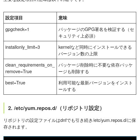
設定項目
意味
gpgcheck=1
パッケージのGPG署名を検証する（セ
キュリティ上必須）
installonly_limit=3
kernelなど同時にインストールできる
バージョン数の上限
clean_requirements_on_
パッケージ削除時に不要な依存パッケ
remove=True
ージも削除する
best=True
利用可能な最新バージョンをインスト
ールする
2. /etc/yum.repos.d/（リポジトリ設定）
リポジトリの設定ファイルはdnfでも引き続き/etc/yum.repos.d/に保
存されます。