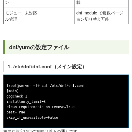
ン
載
モジュー
未対応
dnf module で複数バージ
ル管理
ョン切り替え可能
dnf/yumの設定ファイル
1. /etc/dnf/dnf.conf（メイン設定）
[root@server ~]# cat /etc/dnf/dnf.conf

[main]

gpgcheck=1

installonly_limit=3

clean_requirements_on_remove=True

best=True

主要な設定項目の意味は以下の通りです。