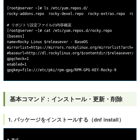
[root@server ~]# ls /etc/yum.repos.d/

rocky-addons.repo  rocky-devel.repo  rocky-extras.repo  rocky
# リポジトリ設定ファイルの内容確認

[root@server ~]# cat /etc/yum.repos.d/rocky.repo

[baseos]

name=Rocky Linux $releasever - BaseOS

mirrorlist=https://mirrors.rockylinux.org/mirrorlist?arch=$ba
#baseurl=http://dl.rockylinux.org/$contentdir/$releasever/Bas
gpgcheck=1

enabled=1

基本コマンド：インストール・更新・削除
1. パッケージをインストールする（dnf install）