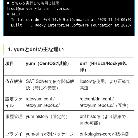
# どちらを実行しても同じ結果

[root@server ~]# dnf --version

4.14.0

  Installed: dnf-0:4.14.0-9.el9.noarch at 2023-11-14 00:00

1. yumとdnfの主な違い
項目
yum（CentOS7以前）
dnf（RHEL8/Rocky9以
降）
依存解決
SAT Solverで依存関係解
libsolvを使用。より正確で
決（時に不安定）
高速
設定ファ
/etc/yum.conf /
/etc/dnf/dnf.conf /
イル
/etc/yum.repos.d/
/etc/yum.repos.d/（互換）
履歴管理
yum history（限定的）
dnf history（より詳細で
undo可能）
プラグイ
yum-utilsが別パッケージ
dnf-plugins-coreが標準搭