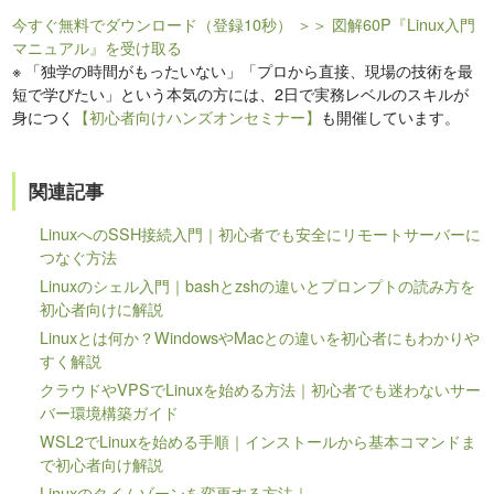
今すぐ無料でダウンロード（登録10秒）
＞＞ 図解60P『Linux入門
マニュアル』を受け取る
※
「独学の時間がもったいない」「プロから直接、現場の技術を最
短で学びたい」という本気の方には、2日で実務レベルのスキルが
身につく
【初心者向けハンズオンセミナー】
も開催しています。
関連記事
LinuxへのSSH接続入門｜初心者でも安全にリモートサーバーに
つなぐ方法
Linuxのシェル入門｜bashとzshの違いとプロンプトの読み方を
初心者向けに解説
Linuxとは何か？WindowsやMacとの違いを初心者にもわかりや
すく解説
クラウドやVPSでLinuxを始める方法｜初心者でも迷わないサー
バー環境構築ガイド
WSL2でLinuxを始める手順｜インストールから基本コマンドま
で初心者向け解説
Linuxのタイムゾーンを変更する方法｜