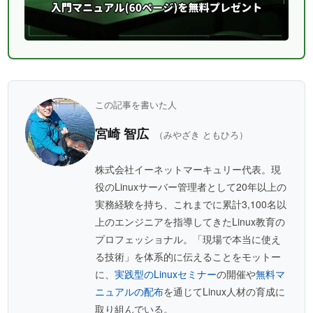
この記事を書いた人
宮崎 智広
（みやざき ともひろ）
株式会社イーネットマーキュリー代表。現
役のLinuxサーバー管理者として20年以上の
実務経験を持ち、これまでに累計3,100名以
上のエンジニアを指導してきたLinux教育の
プロフェッショナル。「現場で本当に使え
る技術」を体系的に伝えることをモットー
に、
実践型のLinuxセミナー
の開催や
無料マ
ニュアルの配布
を通じてLinux人材の育成に
取り組んでいる。