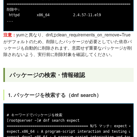
=============================================================
削除中:

 httpd        x86_64           2.4.57-11.el9                 
yumと異なり、dnfはclean_requirements_on_remove=True
注意：
がデフォルトのため、削除したパッケージが必要としていた依存パ
ッケージも自動的に削除されます。意図せず重要なパッケージが削
除されないよう、実行前に削除対象を確認してください。
パッケージの検索・情報確認
1. パッケージを検索する（dnf search）
# キーワードでパッケージを検索

[root@server ~]# dnf search expect

====================================== N/S マッチ: expect =====
expect.x86_64 : A program-script interaction and testing util