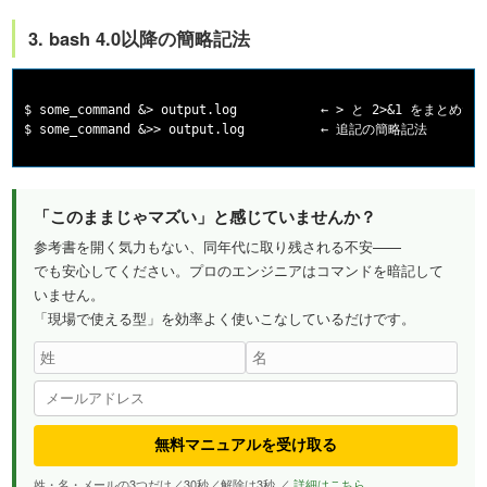
3. bash 4.0以降の簡略記法
$ some_command &> output.log           ← > と 2>&1 をまとめた
「このままじゃマズい」と感じていませんか？
参考書を開く気力もない、同年代に取り残される不安——
でも安心してください。プロのエンジニアはコマンドを暗記して
いません。
「現場で使える型」を効率よく使いこなしているだけです。
無料マニュアルを受け取る
姓・名・メールの3つだけ／30秒／解除は3秒 ／
詳細はこちら