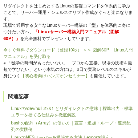
リダイレクトをはじめとするLinuxの基礎コマンドを体系的に学ぶ
ことで、サーバー運用・シェルスクリプト作成がぐっと楽になりま
す。
現場で通用する安全なLinuxサーバー構築の「型」を体系的に身に
つけたい方へ、
「Linuxサーバー構築入門マニュアル（図解
を完全無料でプレゼントしています。
60P）」
今すぐ無料でダウンロード（登録10秒）
＞＞ 図解60P「Linux入門
マニュアル」を受け取る
※
「独学の時間がもったいない」「プロから直接、現場の技術を最
短で学びたい」という本気の方には、2日で実務レベルのスキルが
身につく
【初心者向けハンズオンセミナー】
も開催しています。
関連記事
Linuxの/dev/null 2>&1 とリダイレクトの意味｜標準出力・標準
エラーを捨てる仕組みを徹底解説
bashの配列（Array）の使い方｜宣言・追加・ループ・連想配
列の実践例
LinuxでNFSサーバーを構築する方法｜exports設定・