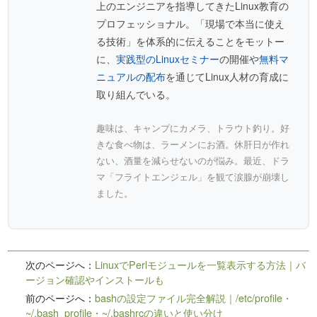
上のエンジニアを指導してきたLinux教育の
プロフェッショナル。「現場で本当に使え
る技術」を体系的に伝えることをモットー
に、
実践型のLinuxセミナー
の開催や
無料マ
ニュアルの配布
を通じてLinux人材の育成に
取り組んでいる。
趣味は、キャンプにカメラ、トラウト釣り。好
きな食べ物は、ラーメンにお酒。休肝日が作れ
ない、酒量を減らせないのが悩み。最近、ドラ
マ「フライトエンジェル」を観て涙腺が崩壊し
ました。
次のページへ：
LinuxでPerlモジュールを一覧表示する方法｜バ
ージョン確認やインストールも
前のページへ：
bashの設定ファイル完全解説｜/etc/profile・
~/.bash_profile・~/.bashrcの違いと使い分け