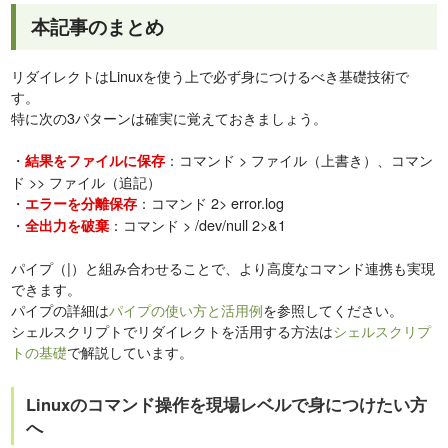
本記事のまとめ
リダイレクトはLinuxを使う上で必ず身につけるべき基礎技術で
す。
特に次の3パターンは確実に覚えておきましょう。
・
：コマンド > ファイル（上書き）、コマン
結果をファイルに保存
ド >> ファイル（追記）
・
：コマンド 2> error.log
エラーを分離保存
・
：コマンド > /dev/null 2>&1
全出力を破棄
パイプ（|）と組み合わせることで、より高度なコマンド連携も実現
できます。
パイプの詳細は
パイプの使い方と活用例
を参照してください。
シェルスクリプトでリダイレクトを活用する方法は
シェルスクリプ
トの基礎
で解説しています。
Linuxのコマンド操作を現場レベルで身につけたい方
へ