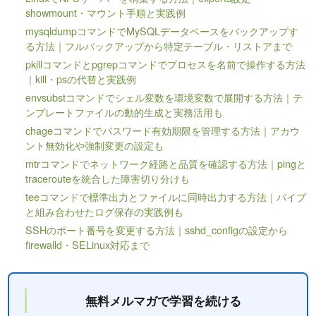
showmount・マウント手順と実践例
mysqldumpコマンドでMySQLデータベースをバックアップす
る方法｜フルバックアップから特定テーブル・リストアまで
pkillコマンドとpgrepコマンドでプロセスを名前で操作する方法
｜kill・psの代替と実践例
envsubstコマンドでシェル変数を環境変数で展開する方法｜テ
ンプレートファイルの動的生成と実務活用も
chageコマンドでパスワード有効期限を管理する方法｜アカウ
ント無効化や強制変更の設定も
mtrコマンドでネットワーク経路と品質を確認する方法｜pingと
tracerouteを統合した障害切り分けも
teeコマンドで標準出力とファイルに同時出力する方法｜パイプ
と組み合わせたログ保存の実践例も
SSHのポート番号を変更する方法｜sshd_configの設定から
firewalld・SELinux対応まで
無料メルマガで学習を続ける