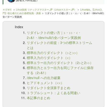
ＨＯＭＥ
＞
Linux技術 リナックスマスター.JP（Linuxマスター.JP）
＞
Linuxtips
,
【Linux入
門】初心者のための基礎知識・講座
＞ リダイレクトの使い方｜>・>>・<・2>&1・/dev/nullの
全パターン実践例
Index
リダイレクトの使い方｜>・>>・<・
2>&1・/dev/nullの全パターン実践例
リダイレクトの前提：3つの標準ストリーム
とは
標準出力のリダイレクト（>と>>）
標準入力のリダイレクト（<）
標準エラー出力のリダイレクト（2>と2>>）
標準出力とエラー出力を同じファイルに保存
する（2>&1）
/dev/null への出力破棄
ヒアドキュメント（<<）
リダイレクト全演算子まとめ
トラブルシュート：よくある間違い
本記事のまとめ