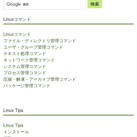
サ
イ
ト
Linuxコマンド
内
検
Linuxコマンド
索
ファイル・ディレクトリ管理コマンド
ユーザ・グループ管理コマンド
テキスト処理コマンド
ネットワーク管理コマンド
システム管理コマンド
プロセス管理コマンド
圧縮・解凍・アーカイブ管理コマンド
パッケージ管理コマンド
Linux Tips
Linux Tips
インストール