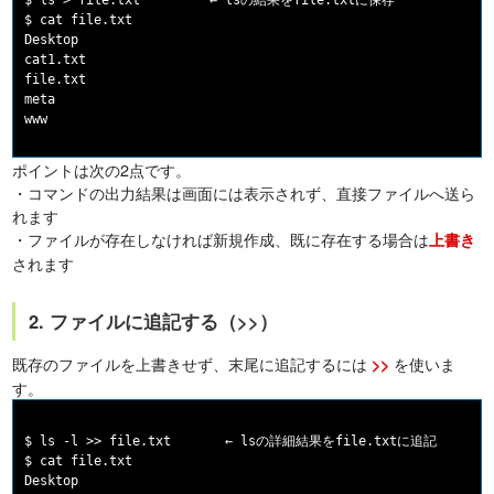
$ ls > file.txt         ← lsの結果をfile.txtに保存

$ cat file.txt

Desktop

cat1.txt

file.txt

meta

ポイントは次の2点です。
・コマンドの出力結果は画面には表示されず、直接ファイルへ送ら
れます
・ファイルが存在しなければ新規作成、既に存在する場合は
上書き
されます
2. ファイルに追記する（>>）
既存のファイルを上書きせず、末尾に追記するには
を使いま
>>
す。
$ ls -l >> file.txt       ← lsの詳細結果をfile.txtに追記

$ cat file.txt

Desktop
