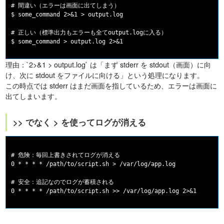
# 間違い（エラーは画面に出てしまう）

$ some_command 2>&1 > output.log

# 正しい（標準出力もエラーも全てoutput.logに入る）

理由：`2>&1 > output.log` は「まず stderr を stdout（画面）に向
け、次に stdout をファイルに向ける」という処理になります。
この時点では stderr はまだ画面を指しているため、エラーは画面に
出てしまいます。
>> でなく > を使ってログが消える
# 危険：毎回上書きされてログが消える

0 * * * * /path/to/script.sh > /var/log/app.log

# 安全：追記なのでログが蓄積される
