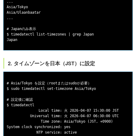
...

Asia/Tokyo

Asia/Ulaanbaatar

...

# Japanのみ表示

$ timedatectl list-timezones | grep Japan

2. タイムゾーンを日本（JST）に設定
# Asia/Tokyo を設定（rootまたはsudoが必要）

$ sudo timedatectl set-timezone Asia/Tokyo

# 設定後に確認

$ timedatectl

               Local time: 火 2026-04-07 15:30:00 JST

           Universal time: 火 2026-04-07 06:30:00 UTC

                Time zone: Asia/Tokyo (JST, +0900)

System clock synchronized: yes
