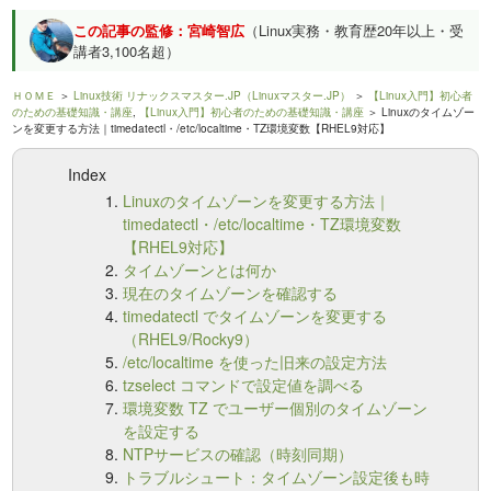
この記事の監修：宮崎智広
（Linux実務・教育歴20年以上・受
講者3,100名超）
ＨＯＭＥ
＞
Linux技術 リナックスマスター.JP（Linuxマスター.JP）
＞
【Linux入門】初心者
のための基礎知識・講座
,
【Linux入門】初心者のための基礎知識・講座
＞ Linuxのタイムゾー
ンを変更する方法｜timedatectl・/etc/localtime・TZ環境変数【RHEL9対応】
Index
Linuxのタイムゾーンを変更する方法｜
timedatectl・/etc/localtime・TZ環境変数
【RHEL9対応】
タイムゾーンとは何か
現在のタイムゾーンを確認する
timedatectl でタイムゾーンを変更する
（RHEL9/Rocky9）
/etc/localtime を使った旧来の設定方法
tzselect コマンドで設定値を調べる
環境変数 TZ でユーザー個別のタイムゾーン
を設定する
NTPサービスの確認（時刻同期）
トラブルシュート：タイムゾーン設定後も時