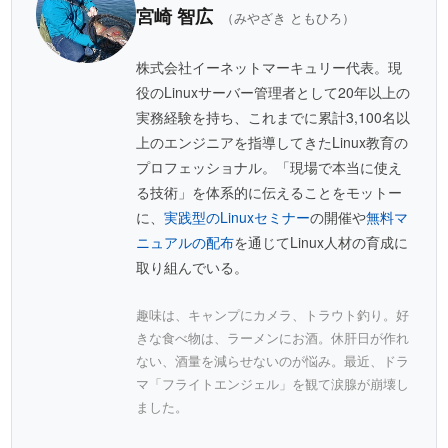
宮崎 智広
（みやざき ともひろ）
株式会社イーネットマーキュリー代表。現
役のLinuxサーバー管理者として20年以上の
実務経験を持ち、これまでに累計3,100名以
上のエンジニアを指導してきたLinux教育の
プロフェッショナル。「現場で本当に使え
る技術」を体系的に伝えることをモットー
に、
実践型のLinuxセミナー
の開催や
無料マ
ニュアルの配布
を通じてLinux人材の育成に
取り組んでいる。
趣味は、キャンプにカメラ、トラウト釣り。好
きな食べ物は、ラーメンにお酒。休肝日が作れ
ない、酒量を減らせないのが悩み。最近、ドラ
マ「フライトエンジェル」を観て涙腺が崩壊し
ました。