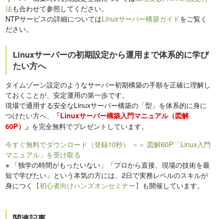
法
も合わせて参照してください。
NTPサービスの詳細については
Linuxサーバー構築ガイド
をご覧く
ださい。
Linuxサーバーの初期設定から運用まで体系的に学び
たい方へ
タイムゾーン設定のようなサーバー初期構築の手順を正確に理解し
ておくことが、安定運用の第一歩です。
現場で通用する安全なLinuxサーバー構築の「型」を体系的に身に
つけたい方へ、
「Linuxサーバー構築入門マニュアル（図解
を完全無料でプレゼントしています。
60P）」
今すぐ無料でダウンロード（登録10秒）
＞＞ 図解60P「Linux入門
マニュアル」を受け取る
※
「独学の時間がもったいない」「プロから直接、現場の技術を最
短で学びたい」という本気の方には、2日で実務レベルのスキルが
身につく
【初心者向けハンズオンセミナー】
も開催しています。
関連記事