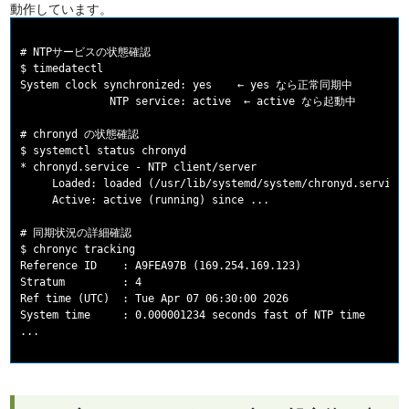
動作しています。
# NTPサービスの状態確認

$ timedatectl

System clock synchronized: yes    ← yes なら正常同期中

              NTP service: active  ← active なら起動中

# chronyd の状態確認

$ systemctl status chronyd

* chronyd.service - NTP client/server

     Loaded: loaded (/usr/lib/systemd/system/chronyd.service;
     Active: active (running) since ...

# 同期状況の詳細確認

$ chronyc tracking

Reference ID    : A9FEA97B (169.254.169.123)

Stratum         : 4

Ref time (UTC)  : Tue Apr 07 06:30:00 2026

System time     : 0.000001234 seconds fast of NTP time
