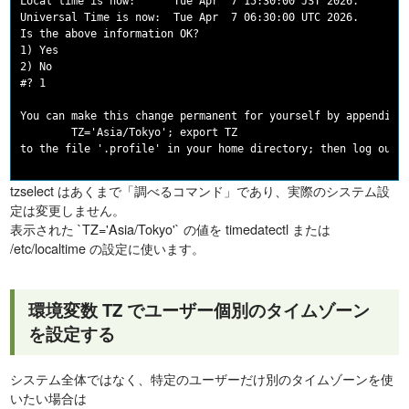
Local time is now:      Tue Apr  7 15:30:00 JST 2026.

Universal Time is now:  Tue Apr  7 06:30:00 UTC 2026.

Is the above information OK?

1) Yes

2) No

#? 1

You can make this change permanent for yourself by appending 
        TZ='Asia/Tokyo'; export TZ

tzselect はあくまで「調べるコマンド」であり、実際のシステム設
定は変更しません。
表示された `TZ='Asia/Tokyo'` の値を timedatectl または
/etc/localtime の設定に使います。
環境変数 TZ でユーザー個別のタイムゾーン
を設定する
システム全体ではなく、特定のユーザーだけ別のタイムゾーンを使
いたい場合は