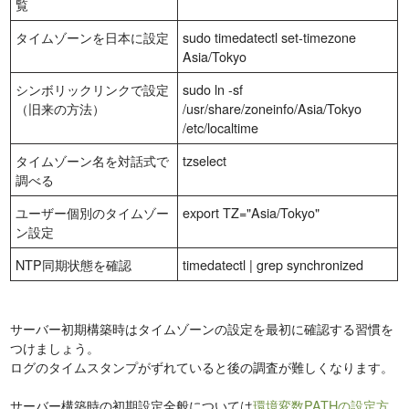
覧
タイムゾーンを日本に設定
sudo timedatectl set-timezone
Asia/Tokyo
シンボリックリンクで設定
sudo ln -sf
（旧来の方法）
/usr/share/zoneinfo/Asia/Tokyo
/etc/localtime
タイムゾーン名を対話式で
tzselect
調べる
ユーザー個別のタイムゾー
export TZ="Asia/Tokyo"
ン設定
NTP同期状態を確認
timedatectl | grep synchronized
サーバー初期構築時はタイムゾーンの設定を最初に確認する習慣を
つけましょう。
ログのタイムスタンプがずれていると後の調査が難しくなります。
サーバー構築時の初期設定全般については
環境変数PATHの設定方