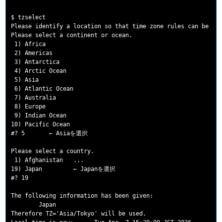
$ tzselect

Please identify a location so that time zone rules can be set
Please select a continent or ocean.

 1) Africa

 2) Americas

 3) Antarctica

 4) Arctic Ocean

 5) Asia

 6) Atlantic Ocean

 7) Australia

 8) Europe

 9) Indian Ocean

10) Pacific Ocean

#? 5       ← Asiaを選択

Please select a country.

 1) Afghanistan   ...

19) Japan         ← Japanを選択

#? 19

The following information has been given:

        Japan

Therefore TZ='Asia/Tokyo' will be used.
