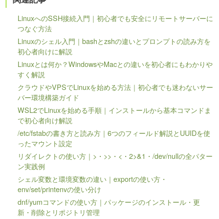
LinuxへのSSH接続入門｜初心者でも安全にリモートサーバーに
つなぐ方法
Linuxのシェル入門｜bashとzshの違いとプロンプトの読み方を
初心者向けに解説
Linuxとは何か？WindowsやMacとの違いを初心者にもわかりや
すく解説
クラウドやVPSでLinuxを始める方法｜初心者でも迷わないサー
バー環境構築ガイド
WSL2でLinuxを始める手順｜インストールから基本コマンドま
で初心者向け解説
/etc/fstabの書き方と読み方｜6つのフィールド解説とUUIDを使
ったマウント設定
リダイレクトの使い方｜>・>>・<・2>&1・/dev/nullの全パター
ン実践例
シェル変数と環境変数の違い｜exportの使い方・
env/set/printenvの使い分け
dnf/yumコマンドの使い方｜パッケージのインストール・更
新・削除とリポジトリ管理