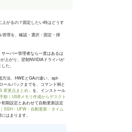
勝手に上がるの？固定したい時はどうす
カーネル管理を、確認・選択・固定・掃
、サーバー管理者なら一度はあるは
ーネルが上がり、翌朝NVIDIAドライバが
ました。
確認方法、HWEとGAの違い、apt-
らのロールバックまでを、コマンド例と
 LTS 変更点まとめ」
を、インストール
ストール手順｜USBメモリ作成からデスクト
ー初期設定とあわせて自動更新設定
0項目｜SSH・UFW・自動更新・タイム
用にはまります。