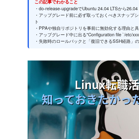
この記事でわかること
・do-release-upgradeでUbuntu 24.04 LTSから
・アップグレード前に必ず取っておくべきスナップシ
ト
・PPAや独自リポジトリを事前に無効化する理由と
・アップグレード中に出る"Configuration file `/et
・失敗時のロールバックと「復旧できるSSH経路」