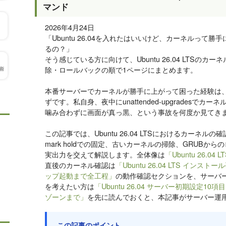
マンド
2026年4月24日
「Ubuntu 26.04を入れたはいいけど、カーネルって
るの？」
そう感じている方に向けて、Ubuntu 26.04 LTSの
除・ロールバックの順で1ページにまとめます。
本番サーバーでカーネルが勝手に上がって困った経験は
ずです。私自身、夜中にunattended-upgradesでカ
噛み合わずに画面が真っ黒、という事故を何度か見てき
この記事では、Ubuntu 26.04 LTSにおけるカーネルの
mark holdでの固定、古いカーネルの掃除、GRUBか
実出力を交えて解説します。全体像は
「Ubuntu 26.04
直後のカーネル確認は
「Ubuntu 26.04 LTS イン
ップ起動まで全工程」
の動作確認セクションを、サーバ
を考えたい方は
「Ubuntu 26.04 サーバー初期設定1
ゾーンまで」
を先に読んでおくと、本記事がサーバー運
この記事のポイント