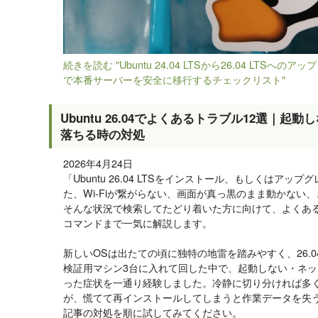
続きを読む "Ubuntu 24.04 LTSから26.04 LTSへのアップ
で本番サーバーを安全に移行するチェックリスト"
Ubuntu 26.04でよくあるトラブル12選｜起
落ちる時の対処
2026年4月24日
「Ubuntu 26.04 LTSをインストール、もしくはア
た、Wi-Fiが繋がらない、画面が真っ黒のまま動かない
そんな状況で検索してたどり着いた方に向けて、よくあ
コマンドまで一気に解説します。
新しいOSは出たての頃に独特の地雷を踏みやすく、26.
検証用マシン3台に入れて回した中で、起動しない・ネッ
った症状を一通り経験しました。冷静に切り分ければ多く
が、慌てて再インストールしてしまうと作業データを失
記事の対処を順に試してみてください。