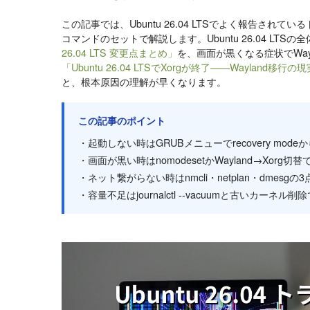
この記事では、Ubuntu 26.04 LTSでよく報告されて
コマンドのセットで解説します。Ubuntu 26.04 LTS
26.04 LTS 変更点まとめ」
を、画面が黒くなる症状でWay
「Ubuntu 26.04 LTSでXorgが終了——Wayland移行
と、根本原因の理解が早くなります。
この記事のポイント
・起動しない時はGRUBメニューでrecovery mod
・画面が黒い時はnomodesetかWayland→Xorg
・ネット繋がらない時はnmcli・netplan・dmesg
・容量不足はjournalctl --vacuumと古いカーネル