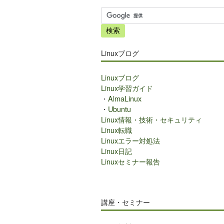
サ
イ
ト
内
Linuxブログ
検
索
Linuxブログ
Linux学習ガイド
・
AlmaLinux
・
Ubuntu
Linux情報・技術・セキュリティ
Linux転職
Linuxエラー対処法
Linux日記
Linuxセミナー報告
講座・セミナー