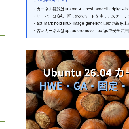
・カーネル確認はuname -r・hostnamectl・dpkg -
・サーバーはGA、新しめのハードを使うデスクトッ
・apt-mark hold linux-image-genericで自動更新
・古いカーネルはapt autoremove --purgeで安全