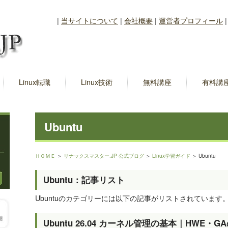
|
当サイトについて
|
会社概要
|
運営者プロフィール
Linux転職
Linux技術
無料講座
有料講
Ubuntu
ＨＯＭＥ
＞
リナックスマスター.JP 公式ブログ
＞
Linux学習ガイド
＞ Ubuntu
Ubuntu：記事リスト
Ubuntuのカテゴリーには以下の記事がリストされています
Ubuntu 26.04 カーネル管理の基本｜HWE