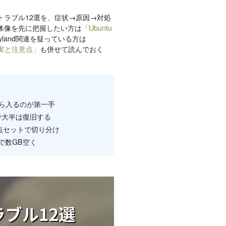
いるトラブル12選を、症状→原因→対処
の全体像を先に把握したい方は
「Ubuntu
land関連を疑っている方は
の現実と注意点」
も併せて読んでおく
eから入るのが第一手
切替で大半は復旧する
の3点セットで切り分け
削除で数GB空く