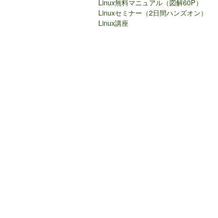
Linux無料マニュアル（図解60P）
Linuxセミナー（2日間ハンズオン）
Linux講座