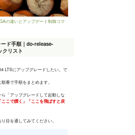
WE・GAの違いとアップデート制御コマ
レード手順｜do-release-
ェックリスト
6.04 LTSにアップグレードしたい。で
む順番で手順をまとめます。
から「アップグレードして起動しな
「ここで躓く」「ここを飛ばすと戻
おり目を通してみてください。