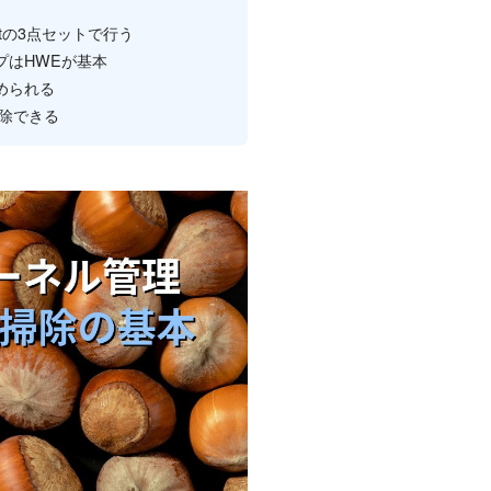
-listの3点セットで行う
プはHWEが基本
を止められる
に掃除できる