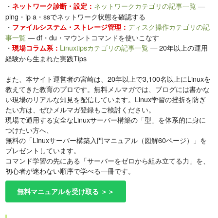
・
ネットワークカテゴリの記事一覧
—
ネットワーク診断・設定：
ping・ip a・ssでネットワーク状態を確認する
・
ディスク操作カテゴリの記
ファイルシステム・ストレージ管理：
事一覧
— df・du・マウントコマンドを使いこなす
・
Linuxtipsカテゴリの記事一覧
— 20年以上の運用
現場コラム系：
経験から生まれた実践Tips
また、本サイト運営者の宮崎は、20年以上で3,100名以上にLinuxを
教えてきた教育のプロです。無料メルマガでは、ブログには書かな
い現場のリアルな知見を配信しています。Linux学習の挫折を防ぎ
たい方は、ぜひメルマガ登録もご検討ください。
現場で通用する安全なLinuxサーバー構築の「型」を体系的に身に
つけたい方へ、
無料の「Linuxサーバー構築入門マニュアル（図解60ページ）」を
プレゼントしています。
コマンド学習の先にある「サーバーをゼロから組み立てる力」を、
初心者が迷わない順序で学べる一冊です。
無料マニュアルを受け取る ＞＞