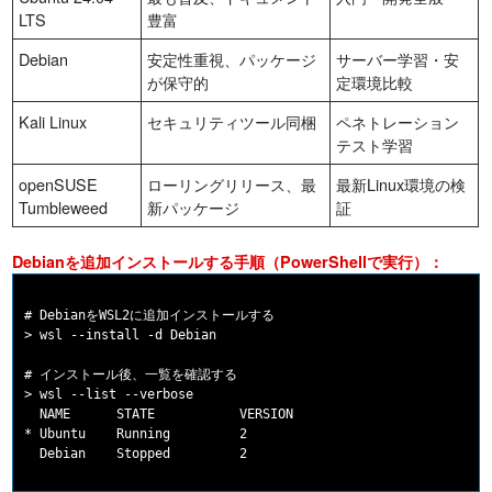
LTS
豊富
Debian
安定性重視、パッケージ
サーバー学習・安
が保守的
定環境比較
Kali Linux
セキュリティツール同梱
ペネトレーション
テスト学習
openSUSE
ローリングリリース、最
最新Linux環境の検
Tumbleweed
新パッケージ
証
Debianを追加インストールする手順（PowerShellで実行）：
# DebianをWSL2に追加インストールする

> wsl --install -d Debian

# インストール後、一覧を確認する

> wsl --list --verbose

  NAME      STATE           VERSION

* Ubuntu    Running         2
