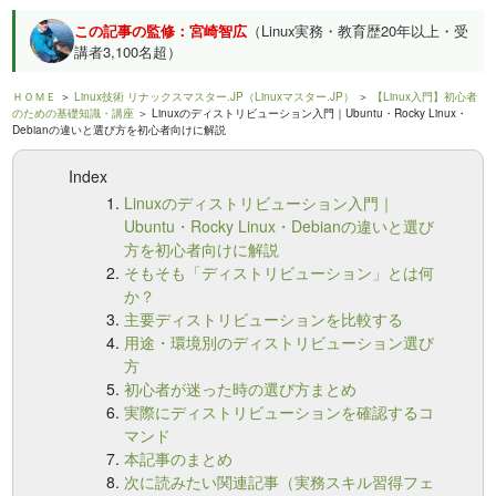
この記事の監修：宮崎智広
（Linux実務・教育歴20年以上・受
講者3,100名超）
ＨＯＭＥ
＞
Linux技術 リナックスマスター.JP（Linuxマスター.JP）
＞
【Linux入門】初心者
のための基礎知識・講座
＞ Linuxのディストリビューション入門｜Ubuntu・Rocky Linux・
Debianの違いと選び方を初心者向けに解説
Index
Linuxのディストリビューション入門｜
Ubuntu・Rocky Linux・Debianの違いと選び
方を初心者向けに解説
そもそも「ディストリビューション」とは何
か？
主要ディストリビューションを比較する
用途・環境別のディストリビューション選び
方
初心者が迷った時の選び方まとめ
実際にディストリビューションを確認するコ
マンド
本記事のまとめ
次に読みたい関連記事（実務スキル習得フェ