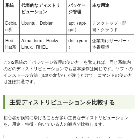
系統
代表的なディストリ
パッケー
主な用途
ビューション
ジ管理
Debia
Ubuntu、Debian
apt（apt-
デスクトップ・開
n系
get）
発・クラウド
Red
AlmaLinux、Rocky
dnf（yum
企業向けサーバー・
Hat系
Linux、RHEL
）
本番環境
この2系統の「パッケージ管理の使い方」を覚えれば、同じ系統内
のどのディストリビューションでも基本操作は同じです。ソフトの
インストール方法（aptかdnfか）が違うだけで、コマンドの使い方
はほぼ共通です。
主要ディストリビューションを比較する
初心者が候補に挙げることが多い主要なディストリビューション
を、用途・特徴・向いている人の観点で比較します。