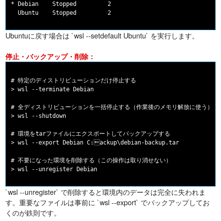
* Debian    Stopped         2

Ubuntuに戻す場合は `wsl --setdefault Ubuntu` を実行します。
停止・バックアップ・削除：
# 特定のディストリビューションだけ停止する

> wsl --terminate Debian

# 全ディストリビューションを一括停止する（作業後のメモリ解放に使う）

> wsl --shutdown

# 環境をtarファイルにエクスポートしてバックアップする

> wsl --export Debian C:ackup\debian-backup.tar

# 不要になった環境を削除する（この操作は取り消せない）

`wsl --unregister` で削除すると環境内のデータは完全に失われま
す。重要なファイルは事前に `wsl --export` でバックアップしてお
くのが鉄則です。