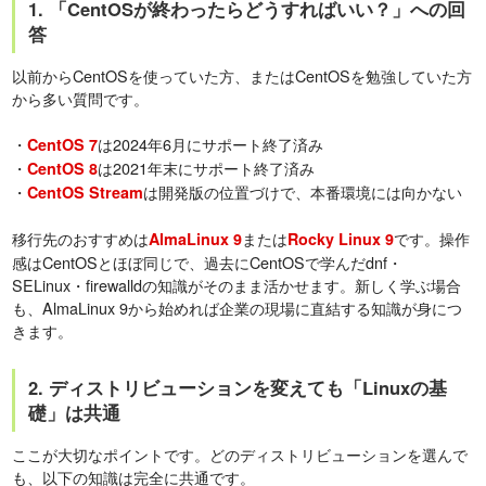
1. 「CentOSが終わったらどうすればいい？」への回
答
以前からCentOSを使っていた方、またはCentOSを勉強していた方
から多い質問です。
・
は2024年6月にサポート終了済み
CentOS 7
・
は2021年末にサポート終了済み
CentOS 8
・
は開発版の位置づけで、本番環境には向かない
CentOS Stream
移行先のおすすめは
または
です。操作
AlmaLinux 9
Rocky Linux 9
感はCentOSとほぼ同じで、過去にCentOSで学んだdnf・
SELinux・firewalldの知識がそのまま活かせます。新しく学ぶ場合
も、AlmaLinux 9から始めれば企業の現場に直結する知識が身につ
きます。
2. ディストリビューションを変えても「Linuxの基
礎」は共通
ここが大切なポイントです。どのディストリビューションを選んで
も、以下の知識は完全に共通です。