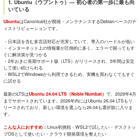
1. Ubuntu（ウブントゥ）— 初心者の第一歩に最も向
いている
はCanonical社が開発・メンテナンスするDebianベースのデ
Ubuntu
ィストリビューションです。
・日本語を含む多言語対応が充実していて、導入のハードルが低い
・インターネット上の情報量が圧倒的に多く、エラーで困ってもす
ぐに解決策が見つかる
・2年おきに長期サポート版（LTS）がリリースされ、5年間は安定
して使い続けられる
・WSL2でWindowsから利用できるため、実機を買わなくてもすぐ
に試せる
最新のLTSは
で、2029年4月
Ubuntu 24.04 LTS（Noble Numbat）
までサポートされています。2026年内にはUbuntu 26.04 LTSもリ
リースされており、新しい環境を選ぶなら26.04も選択肢に入りま
す。
Linux初挑戦・WSL2で試したい・デスクトッ
こんな人におすすめ：
プOSとして使いたい・クラウド開発環境を整えたい