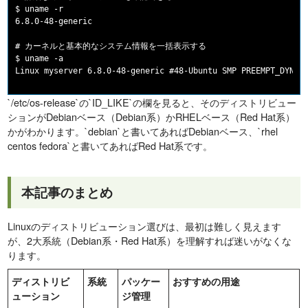
$ uname -r

6.8.0-48-generic

# カーネルと基本的なシステム情報を一括表示する

$ uname -a

`/etc/os-release`の`ID_LIKE`の欄を見ると、そのディストリビュー
ションがDebianベース（Debian系）かRHELベース（Red Hat系）
かがわかります。`debian`と書いてあればDebianベース、`rhel
centos fedora`と書いてあればRed Hat系です。
本記事のまとめ
Linuxのディストリビューション選びは、最初は難しく見えます
が、2大系統（Debian系・Red Hat系）を理解すれば迷いがなくな
ります。
ディストリビ
系統
パッケー
おすすめの用途
ューション
ジ管理