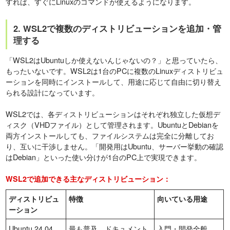
すれば、すぐにLinuxのコマンドが使えるようになります。
2. WSL2で複数のディストリビューションを追加・管
理する
「WSL2はUbuntuしか使えないんじゃないの？」と思っていたら、
もったいないです。WSL2は1台のPCに複数のLinuxディストリビュ
ーションを同時にインストールして、用途に応じて自由に切り替え
られる設計になっています。
WSL2では、各ディストリビューションはそれぞれ独立した仮想デ
ィスク（VHDファイル）として管理されます。UbuntuとDebianを
両方インストールしても、ファイルシステムは完全に分離してお
り、互いに干渉しません。「開発用はUbuntu、サーバー挙動の確認
はDebian」といった使い分けが1台のPC上で実現できます。
WSL2で追加できる主なディストリビューション：
ディストリビュ
特徴
向いている用途
ーション
Ubuntu 24.04
最も普及、ドキュメント
入門・開発全般