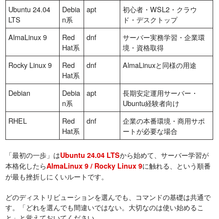
Ubuntu 24.04
Debia
apt
初心者・WSL2・クラウ
LTS
n系
ド・デスクトップ
AlmaLinux 9
Red
dnf
サーバー実務学習・企業環
Hat系
境・資格取得
Rocky Linux 9
Red
dnf
AlmaLinuxと同様の用途
Hat系
Debian
Debia
apt
長期安定運用サーバー・
n系
Ubuntu経験者向け
RHEL
Red
dnf
企業の本番環境・商用サポ
Hat系
ートが必要な場合
「最初の一歩」は
から始めて、サーバー学習が
Ubuntu 24.04 LTS
本格化したら
に触れる、という順番
AlmaLinux 9 / Rocky Linux 9
が最も挫折しにくいルートです。
どのディストリビューションを選んでも、コマンドの基礎は共通で
す。「どれを選んでも間違いではない。大切なのは使い始めるこ
と」と覚えておいてください。