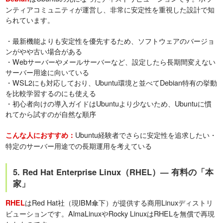
ンティアコミュニティが運営し、非常に安定性を重視した設計で知
られています。
・最新機能よりも安定性を優先するため、ソフトウェアのバージョ
ンがやや古い場合がある
・Webサーバーやメールサーバーなど、設定したら長期間変えない
サーバー用途に向いている
・WSL2にも対応しており、Ubuntu環境と並べてDebian特有の挙動
を比較学習するのにも使える
・初心者向けの導入ガイドはUbuntuより少ないため、Ubuntuに慣
れてから試すのが自然な順序
Ubuntu経験者でさらに安定性を追求したい・
こんな人におすすめ：
特定のサーバー用途での長期運用を考えている
5. Red Hat Enterprise Linux（RHEL）— 有料の「本
家」
はRed Hat社（現IBM傘下）が提供する商用Linuxディストリ
RHEL
ビューションです。AlmaLinuxやRocky LinuxはRHELを無償で再現