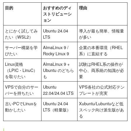
目的
おすすめのディ
理由
ストリビューシ
ョン
とにかく試してみ
Ubuntu 24.04
導入が最も簡単、情報量
たい（WSL2）
LTS
が多い
サーバー構築を学
AlmaLinux 9 /
企業の本番環境（RHEL
びたい
Rocky Linux 9
系）に直結する
Linux資格
AlmaLinux 9 +
試験はRHEL系の操作が
（LPIC・LinuC）
Ubuntu のどちら
中心、両系統の知識が必
を取りたい
も
要
VPSで自分のサー
Ubuntu
VPS各社の公式対応テン
バーを持ちたい
22.04/24.04 LTS
プレートが充実
古いPCでLinuxを
Ubuntu 24.04
Xubuntu/Lubuntuなど低
動かしたい
LTS（軽量版）
スペック向け派生版があ
る