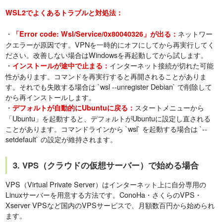
WSL2でよくあるトラブルと対処法：
・
ネットワー
「Error code: Wsl/Service/0x80040326」が出る：
クエラーが原因です。VPNを一時的にオフにしてから再実行してく
ださい。改善しない場合はWindowsを再起動してから試します。
・
インターネット接続が切れた可能
インストールが途中で止まる：
性があります。コマンドを再実行すると再開されることがありま
す。それでも失敗する場合は `wsl --unregister Debian` で削除して
から再インストールします。
・
スタートメニューから
デフォルトが自動的にUbuntuに戻る：
「Ubuntu」を起動すると、デフォルトがUbuntuに設定し直される
ことがあります。コマンドラインから `wsl` を起動する場合は `--
setdefault` の設定が維持されます。
3. VPS（クラウドの仮想サーバー）で始める場合
VPS（Virtual Private Server）はインターネット上に自分専用の
Linuxサーバーを用意する方法です。ConoHa・さくらのVPS・
Xserver VPSなど国内のVPSサービスで、月額数百円から始められ
ます。