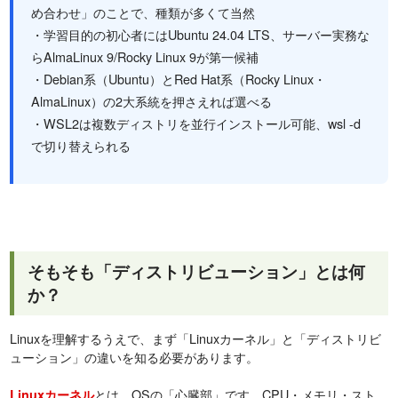
め合わせ」のことで、種類が多くて当然
・学習目的の初心者にはUbuntu 24.04 LTS、サーバー実務な
らAlmaLinux 9/Rocky Linux 9が第一候補
・Debian系（Ubuntu）とRed Hat系（Rocky Linux・
AlmaLinux）の2大系統を押さえれば選べる
・WSL2は複数ディストリを並行インストール可能、wsl -d
で切り替えられる
そもそも「ディストリビューション」とは何
か？
Linuxを理解するうえで、まず「Linuxカーネル」と「ディストリビ
ューション」の違いを知る必要があります。
とは、OSの「心臓部」です。CPU・メモリ・スト
Linuxカーネル