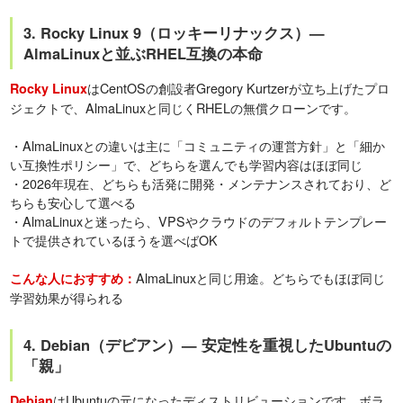
3. Rocky Linux 9（ロッキーリナックス）—
AlmaLinuxと並ぶRHEL互換の本命
はCentOSの創設者Gregory Kurtzerが立ち上げたプロ
Rocky Linux
ジェクトで、AlmaLinuxと同じくRHELの無償クローンです。
・AlmaLinuxとの違いは主に「コミュニティの運営方針」と「細か
い互換性ポリシー」で、どちらを選んでも学習内容はほぼ同じ
・2026年現在、どちらも活発に開発・メンテナンスされており、ど
ちらも安心して選べる
・AlmaLinuxと迷ったら、VPSやクラウドのデフォルトテンプレー
トで提供されているほうを選べばOK
AlmaLinuxと同じ用途。どちらでもほぼ同じ
こんな人におすすめ：
学習効果が得られる
4. Debian（デビアン）— 安定性を重視したUbuntuの
「親」
はUbuntuの元になったディストリビューションです。ボラ
Debian