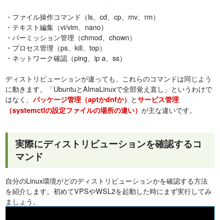
・ファイル操作コマンド（ls、cd、cp、mv、rm）
・テキスト編集（vi/vim、nano）
・パーミッション管理（chmod、chown）
・プロセス管理（ps、kill、top）
・ネットワーク確認（ping、ip a、ss）
ディストリビューションが違っても、これらのコマンドは同じよう
に動きます。「UbuntuとAlmaLinuxで全部覚え直し」というわけで
はなく、
と
パッケージ管理（aptかdnfか）
サービス管理
が主な違いです。
（systemctlの設定ファイルの場所の違い）
実際にディストリビューションを確認するコ
マンド
自分のLinux環境がどのディストリビューションかを確認する方法
を紹介します。初めてVPSやWSL2を起動した時にまず実行してみ
ましょう。