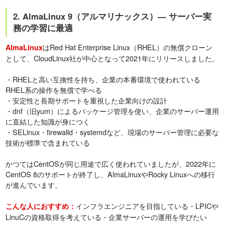
2. AlmaLinux 9（アルマリナックス）— サーバー実
務の学習に最適
はRed Hat Enterprise Linux（RHEL）の無償クローン
AlmaLinux
として、CloudLinux社が中心となって2021年にリリースしました。
・RHELと高い互換性を持ち、企業の本番環境で使われている
RHEL系の操作を無償で学べる
・安定性と長期サポートを重視した企業向けの設計
・dnf（旧yum）によるパッケージ管理を使い、企業のサーバー運用
に直結した知識が身につく
・SELinux・firewalld・systemdなど、現場のサーバー管理に必要な
技術が標準で含まれている
かつてはCentOSが同じ用途で広く使われていましたが、2022年に
CentOS 8のサポートが終了し、AlmaLinuxやRocky Linuxへの移行
が進んでいます。
インフラエンジニアを目指している・LPICや
こんな人におすすめ：
LinuCの資格取得を考えている・企業サーバーの運用を学びたい