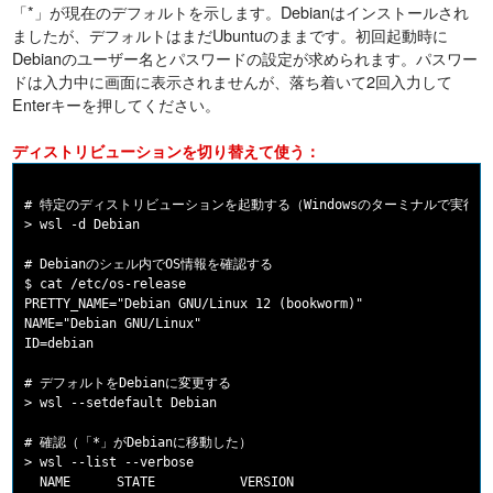
「*」が現在のデフォルトを示します。Debianはインストールされ
ましたが、デフォルトはまだUbuntuのままです。初回起動時に
Debianのユーザー名とパスワードの設定が求められます。パスワー
ドは入力中に画面に表示されませんが、落ち着いて2回入力して
Enterキーを押してください。
ディストリビューションを切り替えて使う：
# 特定のディストリビューションを起動する（Windowsのターミナルで実行）

> wsl -d Debian

# Debianのシェル内でOS情報を確認する

$ cat /etc/os-release

PRETTY_NAME="Debian GNU/Linux 12 (bookworm)"

NAME="Debian GNU/Linux"

ID=debian

# デフォルトをDebianに変更する

> wsl --setdefault Debian

# 確認（「*」がDebianに移動した）

> wsl --list --verbose

  NAME      STATE           VERSION
