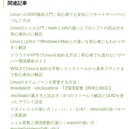
関連記事
LinuxへのSSH接続入門｜初心者でも安全にリモートサーバーに
つなぐ方法
Linuxのシェル入門｜bashとzshの違いとプロンプトの読み方を
初心者向けに解説
Linuxとは何か？WindowsやMacとの違いを初心者にもわかりや
すく解説
クラウドやVPSでLinuxを始める方法｜初心者でも迷わないサー
バー環境構築ガイド
WSL2でLinuxを始める手順｜インストールから基本コマンドま
で初心者向け解説
Linuxのタイムゾーンを変更する方法｜
timedatectl・/etc/localtime・TZ環境変数【RHEL9対応】
/etc/fstabの書き方と読み方｜6つのフィールド解説とUUIDを使
ったマウント設定
リダイレクトの使い方｜>・>>・<・2>&1・/dev/nullの全パター
ン実践例
シェル変数と環境変数の違い｜exportの使い方・
env/set/printenvの使い分け