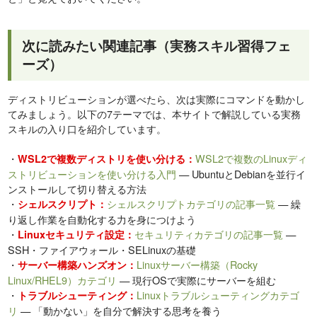
次に読みたい関連記事（実務スキル習得フェ
ーズ）
ディストリビューションが選べたら、次は実際にコマンドを動かし
てみましょう。以下の7テーマでは、本サイトで解説している実務
スキルの入り口を紹介しています。
・
WSL2で複数のLinuxディ
WSL2で複数ディストリを使い分ける：
ストリビューションを使い分ける入門
— UbuntuとDebianを並行イ
ンストールして切り替える方法
・
シェルスクリプトカテゴリの記事一覧
— 繰
シェルスクリプト：
り返し作業を自動化する力を身につけよう
・
セキュリティカテゴリの記事一覧
—
Linuxセキュリティ設定：
SSH・ファイアウォール・SELinuxの基礎
・
Linuxサーバー構築（Rocky
サーバー構築ハンズオン：
Linux/RHEL9）カテゴリ
— 現行OSで実際にサーバーを組む
・
Linuxトラブルシューティングカテゴ
トラブルシューティング：
リ
— 「動かない」を自分で解決する思考を養う