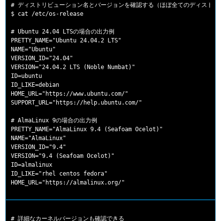
# ディストリビューション名とバージョンを確認する（ほぼ全てのディストリ
$ cat /etc/os-release

# Ubuntu 24.04 LTSの場合の出力例

PRETTY_NAME="Ubuntu 24.04.2 LTS"

NAME="Ubuntu"

VERSION_ID="24.04"

VERSION="24.04.2 LTS (Noble Numbat)"

ID=ubuntu

ID_LIKE=debian

HOME_URL="https://www.ubuntu.com/"

SUPPORT_URL="https://help.ubuntu.com/"

# AlmaLinux 9の場合の出力例

PRETTY_NAME="AlmaLinux 9.4 (Seafoam Ocelot)"

NAME="AlmaLinux"

VERSION_ID="9.4"

VERSION="9.4 (Seafoam Ocelot)"

ID=almalinux

ID_LIKE="rhel centos fedora"

# 詳細なカーネルバージョンも確認できる
