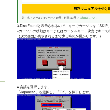
無料マニュアルを受け
姓・名・メールの3つだけ／30秒／解除は3秒 ／
詳細はこちら
3.Disc Foundと表示されるので、
キーでカーソルを「SKIP
※カーソルの移動は
キーまたはカーソルキー、決定は
キーで
（次の画面が表示されるまで少し時間が掛かります。）
4.言語を選択します。
「Japanese」を選択し、「OK」を押下します。