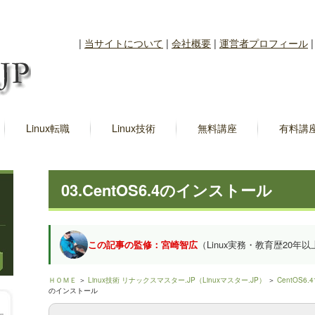
|
当サイトについて
|
会社概要
|
運営者プロフィール
Linux転職
Linux技術
無料講座
有料講
03.CentOS6.4のインストール
この記事の監修：宮崎智広
（Linux実務・教育歴20年以
ＨＯＭＥ
＞
Linux技術 リナックスマスター.JP（Linuxマスター.JP）
＞
CentOS6
のインストール