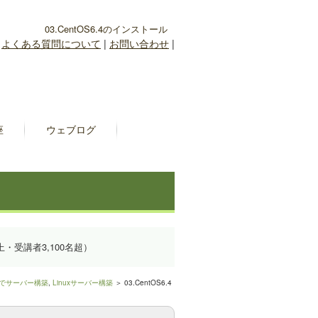
03.CentOS6.4のインストール
|
よくある質問について
|
お問い合わせ
|
座
ウェブログ
上・受講者3,100名超）
.4でサーバー構築
,
Linuxサーバー構築
＞ 03.CentOS6.4