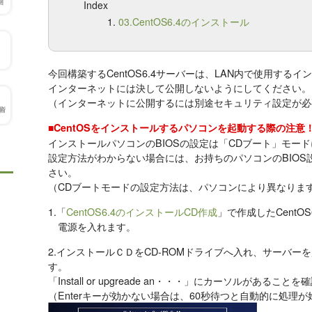
Index
03.CentOS6.4のインストール
今回構築するCentOS6.4サーバーは、LAN内で使用する
インターネットには決して公開しないようにしてください。
（インターネットに公開するには別途セキュリティ設定が必
■CentOSをインストールするパソコンを起動する際の注意
インストールパソコンのBIOSの設定は「CDブート」モー
設定方法がわからない場合には、お持ちのパソコンのBIO
さい。
（CDブートモードの設定方法は、パソコンにより異なりま
1.「
CentOS6.4のインストールCD作成
」で作成したCentO
電源を入れます。
2.インストールＣＤをCD-ROMドライブへ入れ、サーバ
す。
「Install or upgreade an・・・」にカーソルがあるこ
（Enterキーが効かない場合は、60秒待つと自動的に処理