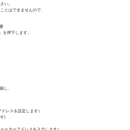
ださい。
ることはできませんので、
必要
、「OK」を押下します。
築し、
ーのIPアドレスを設定します）
す)
、ルーターアドレスを入力します）