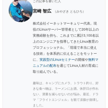
この記事を書いた人
宮崎 智広
（みやざき ともひろ）
株式会社イーネットマーキュリー代表。現
役のLinuxサーバー管理者として20年以上の
実務経験を持ち、これまでに累計3,100名以
上のエンジニアを指導してきたLinux教育の
プロフェッショナル。「現場で本当に使え
る技術」を体系的に伝えることをモットー
に、
実践型のLinuxセミナー
の開催や
無料マ
ニュアルの配布
を通じてLinux人材の育成に
取り組んでいる。
趣味は、キャンプにカメラ、トラウト釣り。好
きな食べ物は、ラーメンにお酒。休肝日が作れ
ない、酒量を減らせないのが悩み。最近、ドラ
マ「フライトエンジェル」を観て涙腺が崩壊し
ました。