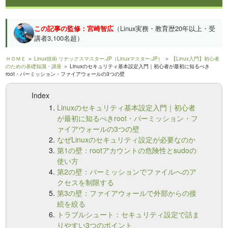
この記事の監修：宮崎智広
（Linux実務・教育歴20年以上・受
講者3,100名超）
ＨＯＭＥ
＞
Linux技術 リナックスマスター.JP（Linuxマスター.JP）
＞
【Linux入門】初心者
のための基礎知識・講座
＞ Linuxのセキュリティ基本設定入門｜初心者が最初に知るべき
root・パーミッション・ファイアウォールの3つの壁
Index
Linuxのセキュリティ基本設定入門｜初心者
が最初に知るべきroot・パーミッション・フ
ァイアウォールの3つの壁
なぜLinuxのセキュリティ設定が必要なのか
第1の壁：rootアカウントの危険性とsudoの
使い方
第2の壁：パーミッションでファイルへのア
クセスを制限する
第3の壁：ファイアウォールで外部からの接
続を絞る
トラブルシュート：セキュリティ設定で詰ま
りやすい3つのポイント