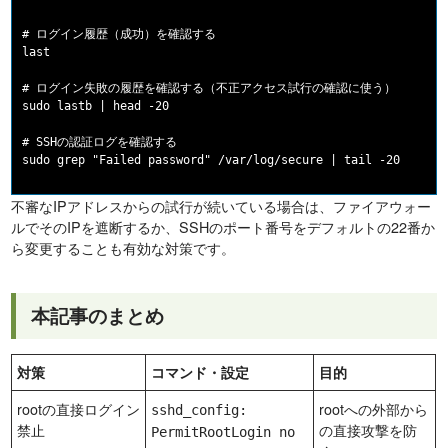
# ログイン履歴（成功）を確認する

last

# ログイン失敗の履歴を確認する（不正アクセス試行の確認に使う）

sudo lastb | head -20

# SSHの認証ログを確認する

不審なIPアドレスからの試行が続いている場合は、ファイアウォー
ルでそのIPを遮断するか、SSHのポート番号をデフォルトの22番か
ら変更することも有効な対策です。
本記事のまとめ
対策
コマンド・設定
目的
rootの直接ログイン
rootへの外部から
sshd_config:
禁止
の直接攻撃を防
PermitRootLogin no