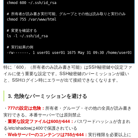
chmod 600 ~/.ssh/id_rsa

# 所有者が読み書き実行可能、グループとその他は読み取りと実行のみ

chmod 755 /var/www/html

# 変更を確認する

ls -l ~/.ssh/id_rsa

# 実行結果の例

特に「600」（所有者のみ読み書き可能）はSSH秘密鍵や設定ファ
イルに使う重要な設定です。SSH秘密鍵のパーミッションが緩い
と、SSHログイン時にエラーが出て接続できなくなります。
3. 危険なパーミッションを避ける
・
所有者・グループ・その他の全員が読み書き
777の設定は危険：
実行できる。本番サーバーでは原則禁止
・
パスワードハッシュが含まれ
重要な設定ファイルは600か644：
る/etc/shadowは400で保護されている
・
実行権限を必要以上に
Webサーバーのコンテンツは755か644：