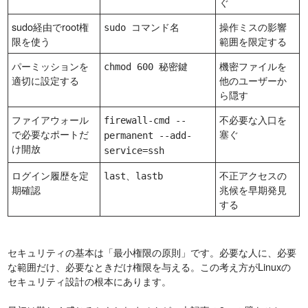
ぐ
sudo経由でroot権
操作ミスの影響
sudo コマンド名
限を使う
範囲を限定する
パーミッションを
機密ファイルを
chmod 600 秘密鍵
適切に設定する
他のユーザーか
ら隠す
ファイアウォール
不必要な入口を
firewall-cmd --
で必要なポートだ
塞ぐ
permanent --add-
け開放
service=ssh
ログイン履歴を定
、
不正アクセスの
last
lastb
期確認
兆候を早期発見
する
セキュリティの基本は「最小権限の原則」です。必要な人に、必要
な範囲だけ、必要なときだけ権限を与える。この考え方がLinuxの
セキュリティ設計の根本にあります。