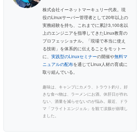
株式会社イーネットマーキュリー代表。現
役のLinuxサーバー管理者として20年以上の
実務経験を持ち、これまでに累計3,100名以
上のエンジニアを指導してきたLinux教育の
プロフェッショナル。「現場で本当に使え
る技術」を体系的に伝えることをモットー
に、
実践型のLinuxセミナー
の開催や
無料マ
ニュアルの配布
を通じてLinux人材の育成に
取り組んでいる。
趣味は、キャンプにカメラ、トラウト釣り。好
きな食べ物は、ラーメンにお酒。休肝日が作れ
ない、酒量を減らせないのが悩み。最近、ドラ
マ「フライトエンジェル」を観て涙腺が崩壊し
ました。