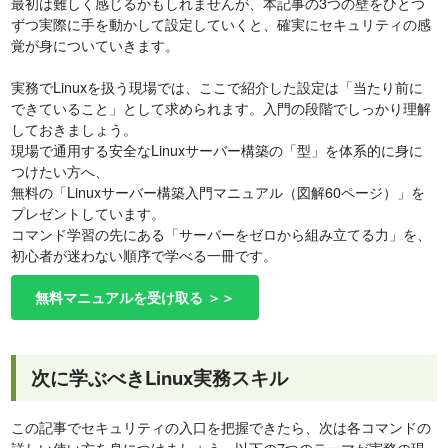
最初は難しく感じるかもしれませんが、本記事の3つの壁をひとつ
ずつ実際に手を動かして設定していくと、確実にセキュリティの感
覚が身についていきます。
実務でLinuxを扱う現場では、ここで紹介した設定は「当たり前に
できていること」として求められます。入門の段階でしっかり理解
しておきましょう。
現場で通用する安全なLinuxサーバー構築の「型」を体系的に身に
つけたい方へ、
無料の「Linuxサーバー構築入門マニュアル（図解60ページ）」を
プレゼントしています。
コマンド学習の先にある「サーバーをゼロから組み立てる力」を、
初心者が迷わない順序で学べる一冊です。
無料マニュアルを受け取る ＞＞
次に学ぶべきLinux実務スキル
この記事でセキュリティの入口を把握できたら、次は各コマンドの
詳しい使い方を身につけましょう。以下の7つのテーマが実務の現