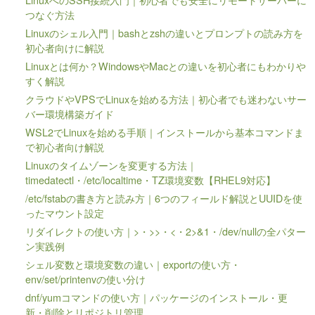
つなぐ方法
Linuxのシェル入門｜bashとzshの違いとプロンプトの読み方を
初心者向けに解説
Linuxとは何か？WindowsやMacとの違いを初心者にもわかりや
すく解説
クラウドやVPSでLinuxを始める方法｜初心者でも迷わないサー
バー環境構築ガイド
WSL2でLinuxを始める手順｜インストールから基本コマンドま
で初心者向け解説
Linuxのタイムゾーンを変更する方法｜
timedatectl・/etc/localtime・TZ環境変数【RHEL9対応】
/etc/fstabの書き方と読み方｜6つのフィールド解説とUUIDを使
ったマウント設定
リダイレクトの使い方｜>・>>・<・2>&1・/dev/nullの全パター
ン実践例
シェル変数と環境変数の違い｜exportの使い方・
env/set/printenvの使い分け
dnf/yumコマンドの使い方｜パッケージのインストール・更
新・削除とリポジトリ管理