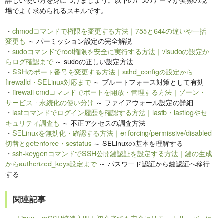
場でよく求められるスキルです。
・
chmodコマンドで権限を変更する方法｜755と644の違いや一括
変更も
～ パーミッション設定の完全解説
・
sudoコマンドでroot権限を安全に実行する方法｜visudoの設定か
らログ確認まで
～ sudoの正しい設定方法
・
SSHのポート番号を変更する方法｜sshd_configの設定から
firewalld・SELinux対応まで
～ ブルートフォース対策として有効
・
firewall-cmdコマンドでポートを開放・管理する方法｜ゾーン・
サービス・永続化の使い分け
～ ファイアウォール設定の詳細
・
lastコマンドでログイン履歴を確認する方法｜lastb・lastlogやセ
キュリティ調査も
～ 不正アクセスの調査方法
・
SELinuxを無効化・確認する方法｜enforcing/permissive/disabled
切替とgetenforce・sestatus
～ SELinuxの基本を理解する
・
ssh-keygenコマンドでSSH公開鍵認証を設定する方法｜鍵の生成
からauthorized_keys設定まで
～ パスワード認証から鍵認証へ移行
する
関連記事
LinuxへのSSH接続入門｜初心者でも安全にリモートサーバーに