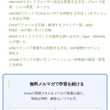
usermodコマンドでユーザー設定を変更する方法｜グループ追
加・シェル変更・ロックも
userdelコマンドでLinuxユーザーを削除する方法｜-rオプション
と安全な手順
Linuxでファイルを圧縮・解凍するコマンド一覧｜gzip・
bzip2・xzの使い分けと比較
whichコマンドでコマンドの場所を調べる方法｜type・whereis
との違いも
uniqコマンドで重複行を削除する方法｜sort連携やカウント・
抽出も
umaskコマンドの使い方｜パーミッション初期値の確認・変更
と永続化
無料メルマガで学習を続ける
Linuxの実践スキルをメールで毎週お届け。
登録は30秒、解除もいつでも可。