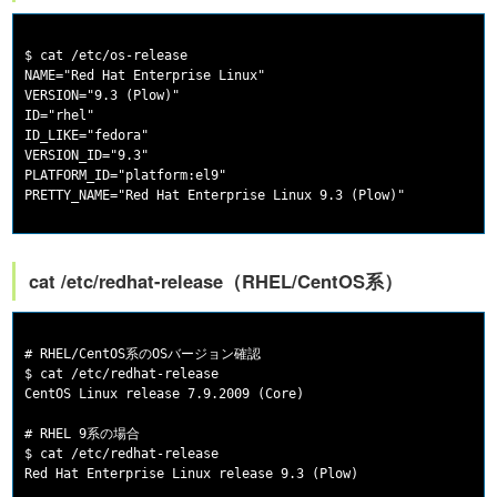
$ cat /etc/os-release

NAME="Red Hat Enterprise Linux"

VERSION="9.3 (Plow)"

ID="rhel"

ID_LIKE="fedora"

VERSION_ID="9.3"

PLATFORM_ID="platform:el9"

cat /etc/redhat-release（RHEL/CentOS系）
# RHEL/CentOS系のOSバージョン確認

$ cat /etc/redhat-release

CentOS Linux release 7.9.2009 (Core)

# RHEL 9系の場合

$ cat /etc/redhat-release
