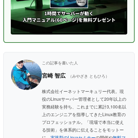
この記事を書いた人
宮崎 智広
（みやざき ともひろ）
株式会社イーネットマーキュリー代表。現
役のLinuxサーバー管理者として20年以上の
実務経験を持ち、これまでに累計3,100名以
上のエンジニアを指導してきたLinux教育の
プロフェッショナル。「現場で本当に使え
る技術」を体系的に伝えることをモットー
に、
実践型のLinuxセミナー
の開催や
無料マ