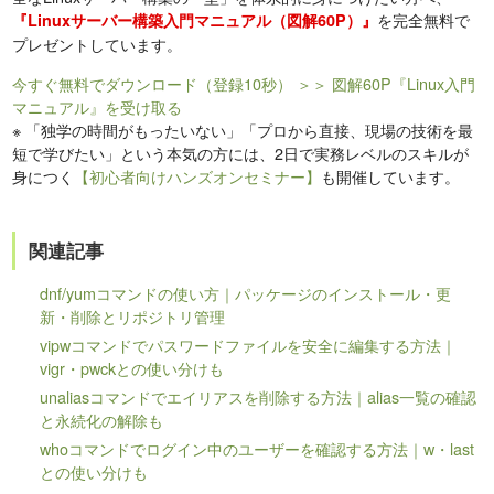
を完全無料で
『Linuxサーバー構築入門マニュアル（図解60P）』
プレゼントしています。
今すぐ無料でダウンロード（登録10秒）
＞＞ 図解60P『Linux入門
マニュアル』を受け取る
※
「独学の時間がもったいない」「プロから直接、現場の技術を最
短で学びたい」という本気の方には、2日で実務レベルのスキルが
身につく
【初心者向けハンズオンセミナー】
も開催しています。
関連記事
dnf/yumコマンドの使い方｜パッケージのインストール・更
新・削除とリポジトリ管理
vipwコマンドでパスワードファイルを安全に編集する方法｜
vigr・pwckとの使い分けも
unaliasコマンドでエイリアスを削除する方法｜alias一覧の確認
と永続化の解除も
whoコマンドでログイン中のユーザーを確認する方法｜w・last
との使い分けも