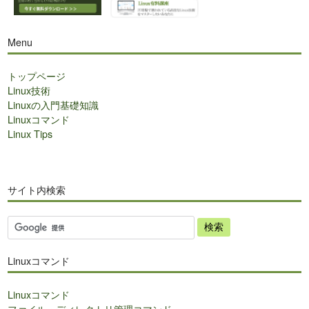
Menu
トップページ
Linux技術
Linuxの入門基礎知識
Linuxコマンド
Linux Tips
サイト内検索
サ
イ
ト
Linuxコマンド
内
検
Linuxコマンド
索
ファイル・ディレクトリ管理コマンド