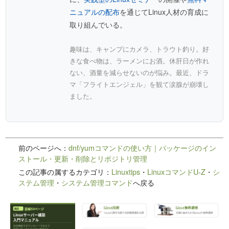
ニュアルの配布
を通じてLinux人材の育成に
取り組んでいる。
趣味は、キャンプにカメラ、トラウト釣り。好
きな食べ物は、ラーメンにお酒。休肝日が作れ
ない、酒量を減らせないのが悩み。最近、ドラ
マ「フライトエンジェル」を観て涙腺が崩壊し
ました。
前のページへ：
dnf/yumコマンドの使い方｜パッケージのイン
ストール・更新・削除とリポジトリ管理
この記事の属するカテゴリ：
Linuxtips
・
LinuxコマンドU-Z
・
シ
ステム管理
・
システム管理コマンド
へ戻る