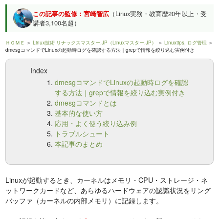
この記事の監修：宮崎智広
（Linux実務・教育歴20年以上・受
講者3,100名超）
ＨＯＭＥ
＞
Linux技術 リナックスマスター.JP（Linuxマスター.JP）
＞
Linuxtips
,
ログ管理
＞
dmesgコマンドでLinuxの起動時ログを確認する方法｜grepで情報を絞り込む実例付き
Index
dmesgコマンドでLinuxの起動時ログを確認
する方法｜grepで情報を絞り込む実例付き
dmesgコマンドとは
基本的な使い方
応用・よく使う絞り込み例
トラブルシュート
本記事のまとめ
Linuxが起動するとき、カーネルはメモリ・CPU・ストレージ・ネ
ットワークカードなど、あらゆるハードウェアの認識状況をリング
バッファ（カーネルの内部メモリ）に記録します。