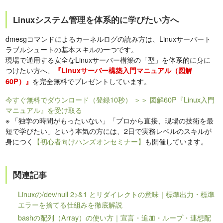
Linuxシステム管理を体系的に学びたい方へ
dmesgコマンドによるカーネルログの読み方は、Linuxサーバート
ラブルシュートの基本スキルの一つです。
現場で通用する安全なLinuxサーバー構築の「型」を体系的に身に
つけたい方へ、
『Linuxサーバー構築入門マニュアル（図解
を完全無料でプレゼントしています。
60P）』
今すぐ無料でダウンロード（登録10秒）
＞＞ 図解60P『Linux入門
マニュアル』を受け取る
※
「独学の時間がもったいない」「プロから直接、現場の技術を最
短で学びたい」という本気の方には、2日で実務レベルのスキルが
身につく
【初心者向けハンズオンセミナー】
も開催しています。
関連記事
Linuxの/dev/null 2>&1 とリダイレクトの意味｜標準出力・標準
エラーを捨てる仕組みを徹底解説
bashの配列（Array）の使い方｜宣言・追加・ループ・連想配