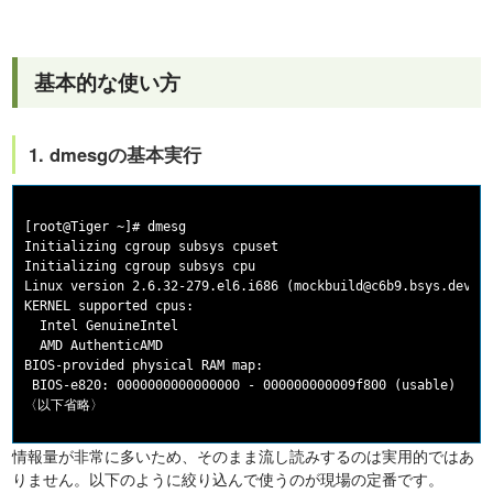
基本的な使い方
1. dmesgの基本実行
[root@Tiger ~]# dmesg

Initializing cgroup subsys cpuset

Initializing cgroup subsys cpu

Linux version 2.6.32-279.el6.i686 (mockbuild@c6b9.bsys.dev.ce
KERNEL supported cpus:

  Intel GenuineIntel

  AMD AuthenticAMD

BIOS-provided physical RAM map:

 BIOS-e820: 0000000000000000 - 000000000009f800 (usable)

情報量が非常に多いため、そのまま流し読みするのは実用的ではあ
りません。以下のように絞り込んで使うのが現場の定番です。