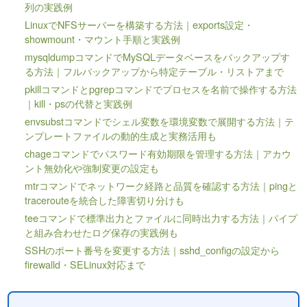
列の実践例
LinuxでNFSサーバーを構築する方法｜exports設定・
showmount・マウント手順と実践例
mysqldumpコマンドでMySQLデータベースをバックアップす
る方法｜フルバックアップから特定テーブル・リストアまで
pkillコマンドとpgrepコマンドでプロセスを名前で操作する方法
｜kill・psの代替と実践例
envsubstコマンドでシェル変数を環境変数で展開する方法｜テ
ンプレートファイルの動的生成と実務活用も
chageコマンドでパスワード有効期限を管理する方法｜アカウ
ント無効化や強制変更の設定も
mtrコマンドでネットワーク経路と品質を確認する方法｜pingと
tracerouteを統合した障害切り分けも
teeコマンドで標準出力とファイルに同時出力する方法｜パイプ
と組み合わせたログ保存の実践例も
SSHのポート番号を変更する方法｜sshd_configの設定から
firewalld・SELinux対応まで