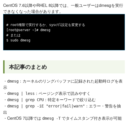
CentOS 7.6以降やRHEL 8以降では、一般ユーザーはdmesgを実行
できなくなった場合があります。
# root権限で実行するか、sysctl設定を変更する

[root@server ~]# dmesg

# または

本記事のまとめ
・
：カーネルのリングバッファに記録された起動時ログを表
dmesg
示
・
：ページング表示で読みやすく
dmesg | less
・
：特定キーワードで絞り込む
dmesg | grep CPU
・
：エラー・警告を抽
dmesg | grep -iE "error|fail|warn"
出
・CentOS 7以降では
でタイムスタンプ付き表示が可能
dmesg -T