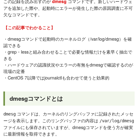
この記録を読み出すのが
コマンドです。新しいハードウェ
dmesg
アを追加した際や、起動時にエラーが発生した際の原因調査に不可
欠なコマンドです。
【この記事でわかること】
・dmesgコマンドで起動時のカーネルログ（/var/log/dmesg）を確
認できる
・grep・lessと組み合わせることで必要な情報だけを素早く抽出で
きる
・ハードウェアの認識状況やエラーの有無をdmesgで確認するのが
現場の定番
・CentOS 7以降ではjournalctlも合わせて使うと効果的
dmesgコマンドとは
コマンドは、カーネルのリングバッファに記録されたメッセ
dmesg
ージを表示します。このリングバッファの内容は
/var/log/dmesg
ファイルにも保存されていますが、dmesgコマンドを使う方が確実
に最新情報を取得できます。