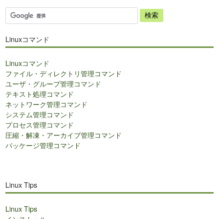
サ
イ
ト
Linuxコマンド
内
検
Linuxコマンド
索
ファイル・ディレクトリ管理コマンド
ユーザ・グループ管理コマンド
テキスト処理コマンド
ネットワーク管理コマンド
システム管理コマンド
プロセス管理コマンド
圧縮・解凍・アーカイブ管理コマンド
パッケージ管理コマンド
Linux Tips
Linux Tips
インストール