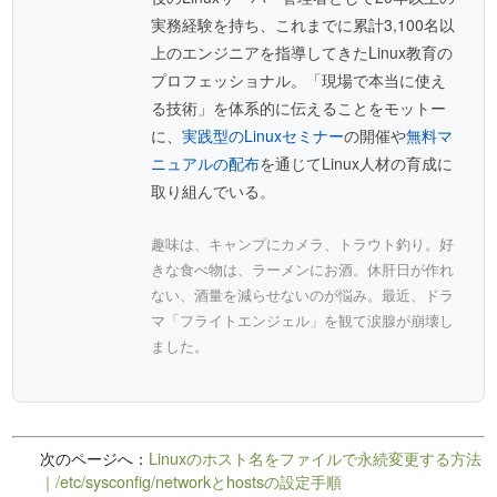
実務経験を持ち、これまでに累計3,100名以
上のエンジニアを指導してきたLinux教育の
プロフェッショナル。「現場で本当に使え
る技術」を体系的に伝えることをモットー
に、
実践型のLinuxセミナー
の開催や
無料マ
ニュアルの配布
を通じてLinux人材の育成に
取り組んでいる。
趣味は、キャンプにカメラ、トラウト釣り。好
きな食べ物は、ラーメンにお酒。休肝日が作れ
ない、酒量を減らせないのが悩み。最近、ドラ
マ「フライトエンジェル」を観て涙腺が崩壊し
ました。
次のページへ：
Linuxのホスト名をファイルで永続変更する方法
｜/etc/sysconfig/networkとhostsの設定手順