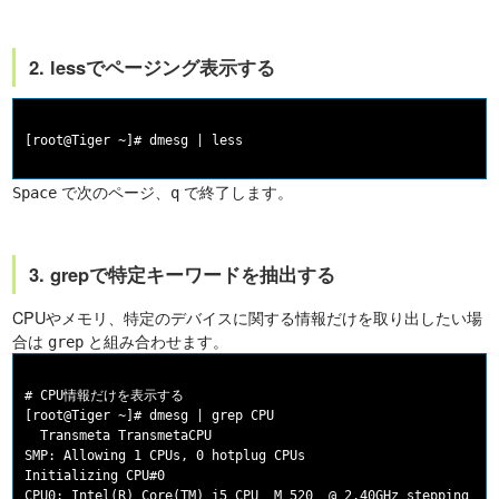
2. lessでページング表示する
で次のページ、
で終了します。
Space
q
3. grepで特定キーワードを抽出する
CPUやメモリ、特定のデバイスに関する情報だけを取り出したい場
合は
と組み合わせます。
grep
# CPU情報だけを表示する

[root@Tiger ~]# dmesg | grep CPU

  Transmeta TransmetaCPU

SMP: Allowing 1 CPUs, 0 hotplug CPUs

Initializing CPU#0

CPU0: Intel(R) Core(TM) i5 CPU  M 520  @ 2.40GHz stepping 02
