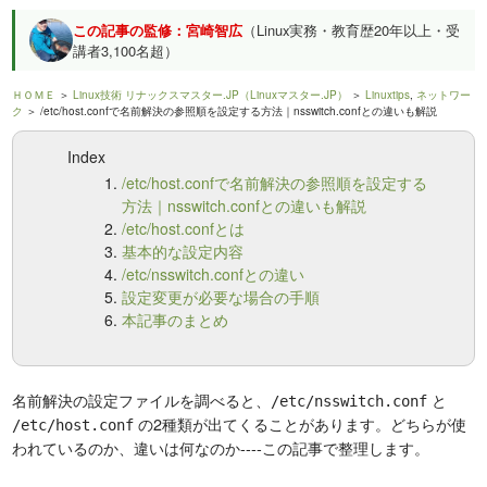
この記事の監修：宮崎智広
（Linux実務・教育歴20年以上・受
講者3,100名超）
ＨＯＭＥ
＞
Linux技術 リナックスマスター.JP（Linuxマスター.JP）
＞
Linuxtips
,
ネットワー
ク
＞ /etc/host.confで名前解決の参照順を設定する方法｜nsswitch.confとの違いも解説
Index
/etc/host.confで名前解決の参照順を設定する
方法｜nsswitch.confとの違いも解説
/etc/host.confとは
基本的な設定内容
/etc/nsswitch.confとの違い
設定変更が必要な場合の手順
本記事のまとめ
名前解決の設定ファイルを調べると、
と
/etc/nsswitch.conf
の2種類が出てくることがあります。どちらが使
/etc/host.conf
われているのか、違いは何なのか----この記事で整理します。