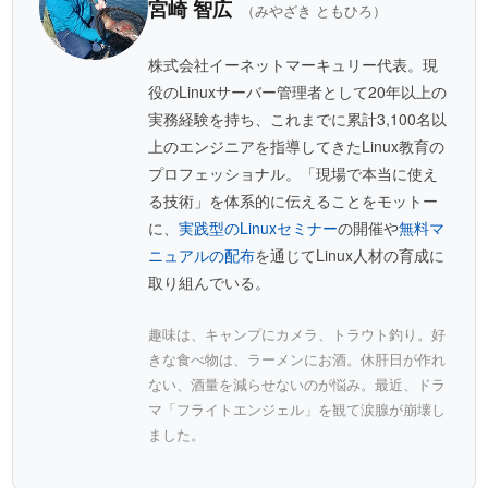
宮崎 智広
（みやざき ともひろ）
株式会社イーネットマーキュリー代表。現
役のLinuxサーバー管理者として20年以上の
実務経験を持ち、これまでに累計3,100名以
上のエンジニアを指導してきたLinux教育の
プロフェッショナル。「現場で本当に使え
る技術」を体系的に伝えることをモットー
に、
実践型のLinuxセミナー
の開催や
無料マ
ニュアルの配布
を通じてLinux人材の育成に
取り組んでいる。
趣味は、キャンプにカメラ、トラウト釣り。好
きな食べ物は、ラーメンにお酒。休肝日が作れ
ない、酒量を減らせないのが悩み。最近、ドラ
マ「フライトエンジェル」を観て涙腺が崩壊し
ました。