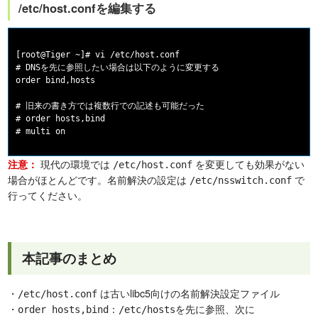
/etc/host.confを編集する
[root@Tiger ~]# vi /etc/host.conf

# DNSを先に参照したい場合は以下のように変更する

order bind,hosts

# 旧来の書き方では複数行での記述も可能だった

# order hosts,bind

現代の環境では
を変更しても効果がない
注意：
/etc/host.conf
場合がほとんどです。名前解決の設定は
で
/etc/nsswitch.conf
行ってください。
本記事のまとめ
・
は古いlibc5向けの名前解決設定ファイル
/etc/host.conf
・
：
を先に参照、次に
order hosts,bind
/etc/hosts