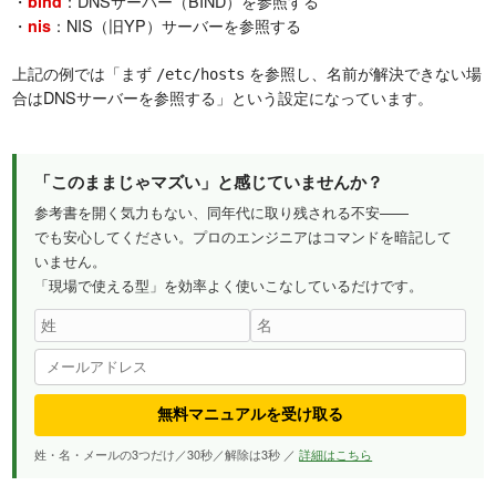
・
：DNSサーバー（BIND）を参照する
bind
・
：NIS（旧YP）サーバーを参照する
nis
上記の例では「まず
を参照し、名前が解決できない場
/etc/hosts
合はDNSサーバーを参照する」という設定になっています。
「このままじゃマズい」と感じていませんか？
参考書を開く気力もない、同年代に取り残される不安——
でも安心してください。プロのエンジニアはコマンドを暗記して
いません。
「現場で使える型」を効率よく使いこなしているだけです。
無料マニュアルを受け取る
姓・名・メールの3つだけ／30秒／解除は3秒 ／
詳細はこちら