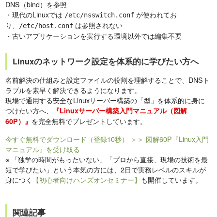
DNS（bind）を参照
・現代のLinuxでは
が使われてお
/etc/nsswitch.conf
り、
は参照されない
/etc/host.conf
・古いアプリケーションを実行する環境以外では編集不要
Linuxのネットワーク設定を体系的に学びたい方へ
名前解決の仕組みと設定ファイルの役割を理解することで、DNSト
ラブルを素早く解決できるようになります。
現場で通用する安全なLinuxサーバー構築の「型」を体系的に身に
つけたい方へ、
『Linuxサーバー構築入門マニュアル（図解
を完全無料でプレゼントしています。
60P）』
今すぐ無料でダウンロード（登録10秒）
＞＞ 図解60P『Linux入門
マニュアル』を受け取る
※
「独学の時間がもったいない」「プロから直接、現場の技術を最
短で学びたい」という本気の方には、2日で実務レベルのスキルが
身につく
【初心者向けハンズオンセミナー】
も開催しています。
関連記事