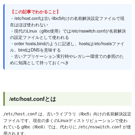
【この記事でわかること】
・/etc/host.confは古いlibc5向けの名前解決設定ファイルで現
在はほぼ使われない
・現代のLinux（glibc使用）では/etc/nsswitch.confが名前解決
の設定ファイルとして使われる
・order hosts,bindのように記述し、hostsは/etc/hostsファイ
ル、bindはDNSを意味する
・古いアプリケーション実行時やレガシー環境での参照のた
めに知識として持っておくべき
/etc/host.confとは
は、古いライブラリ（libc5）向けの名前解決設定
/etc/host.conf
ファイルです。現在の多くのLinuxディストリビューションで使わ
れている glibc（libc6）では、代わりに
が使
/etc/nsswitch.conf
用されます。