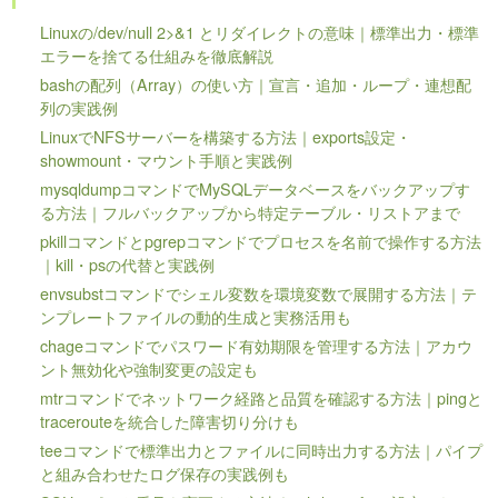
Linuxの/dev/null 2>&1 とリダイレクトの意味｜標準出力・標準
エラーを捨てる仕組みを徹底解説
bashの配列（Array）の使い方｜宣言・追加・ループ・連想配
列の実践例
LinuxでNFSサーバーを構築する方法｜exports設定・
showmount・マウント手順と実践例
mysqldumpコマンドでMySQLデータベースをバックアップす
る方法｜フルバックアップから特定テーブル・リストアまで
pkillコマンドとpgrepコマンドでプロセスを名前で操作する方法
｜kill・psの代替と実践例
envsubstコマンドでシェル変数を環境変数で展開する方法｜テ
ンプレートファイルの動的生成と実務活用も
chageコマンドでパスワード有効期限を管理する方法｜アカウ
ント無効化や強制変更の設定も
mtrコマンドでネットワーク経路と品質を確認する方法｜pingと
tracerouteを統合した障害切り分けも
teeコマンドで標準出力とファイルに同時出力する方法｜パイプ
と組み合わせたログ保存の実践例も