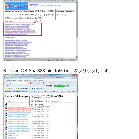
6.「CentOS-5.4-i386-bin-1of6.iso」をクリックします。