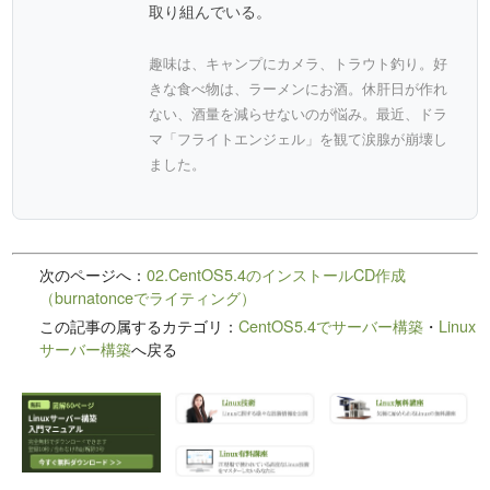
取り組んでいる。
趣味は、キャンプにカメラ、トラウト釣り。好
きな食べ物は、ラーメンにお酒。休肝日が作れ
ない、酒量を減らせないのが悩み。最近、ドラ
マ「フライトエンジェル」を観て涙腺が崩壊し
ました。
次のページへ：
02.CentOS5.4のインストールCD作成
（burnatonceでライティング）
この記事の属するカテゴリ：
CentOS5.4でサーバー構築
・
Linux
サーバー構築
へ戻る