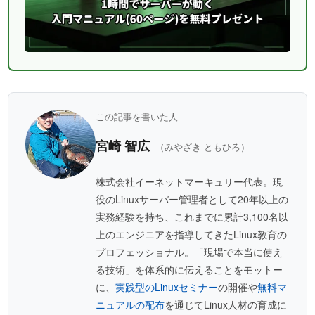
この記事を書いた人
宮崎 智広
（みやざき ともひろ）
株式会社イーネットマーキュリー代表。現
役のLinuxサーバー管理者として20年以上の
実務経験を持ち、これまでに累計3,100名以
上のエンジニアを指導してきたLinux教育の
プロフェッショナル。「現場で本当に使え
る技術」を体系的に伝えることをモットー
に、
実践型のLinuxセミナー
の開催や
無料マ
ニュアルの配布
を通じてLinux人材の育成に