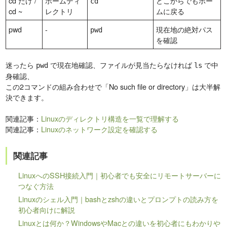
cd だけ /
ホームディ
どこからでもホー
cd
cd ~
レクトリ
ムに戻る
pwd
-
現在地の絶対パス
pwd
を確認
迷ったら
で現在地確認、ファイルが見当たらなければ
で中
pwd
ls
身確認、
この2コマンドの組み合わせで「No such file or directory」は大半解
決できます。
関連記事：
Linuxのディレクトリ構造を一覧で理解する
関連記事：
Linuxのネットワーク設定を確認する
関連記事
LinuxへのSSH接続入門｜初心者でも安全にリモートサーバーに
つなぐ方法
Linuxのシェル入門｜bashとzshの違いとプロンプトの読み方を
初心者向けに解説
Linuxとは何か？WindowsやMacとの違いを初心者にもわかりや