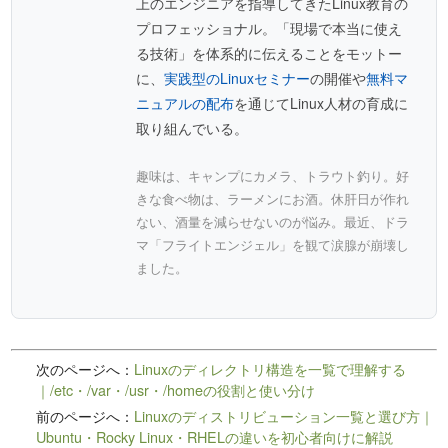
上のエンジニアを指導してきたLinux教育の
プロフェッショナル。「現場で本当に使え
る技術」を体系的に伝えることをモットー
に、
実践型のLinuxセミナー
の開催や
無料マ
ニュアルの配布
を通じてLinux人材の育成に
取り組んでいる。
趣味は、キャンプにカメラ、トラウト釣り。好
きな食べ物は、ラーメンにお酒。休肝日が作れ
ない、酒量を減らせないのが悩み。最近、ドラ
マ「フライトエンジェル」を観て涙腺が崩壊し
ました。
次のページへ：
Linuxのディレクトリ構造を一覧で理解する
｜/etc・/var・/usr・/homeの役割と使い分け
前のページへ：
Linuxのディストリビューション一覧と選び方｜
Ubuntu・Rocky Linux・RHELの違いを初心者向けに解説