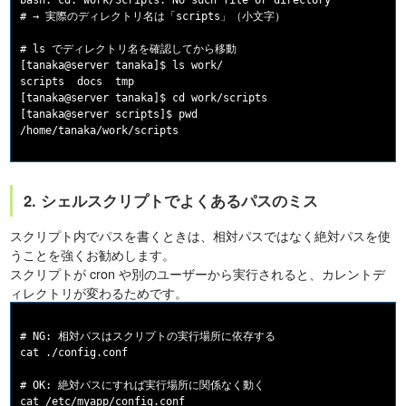
bash: cd: work/Scripts: No such file or directory

# → 実際のディレクトリ名は「scripts」（小文字）

# ls でディレクトリ名を確認してから移動

[tanaka@server tanaka]$ ls work/

scripts  docs  tmp

[tanaka@server tanaka]$ cd work/scripts

[tanaka@server scripts]$ pwd

2. シェルスクリプトでよくあるパスのミス
スクリプト内でパスを書くときは、相対パスではなく絶対パスを使
うことを強くお勧めします。
スクリプトが cron や別のユーザーから実行されると、カレントデ
ィレクトリが変わるためです。
# NG: 相対パスはスクリプトの実行場所に依存する

cat ./config.conf

# OK: 絶対パスにすれば実行場所に関係なく動く

cat /etc/myapp/config.conf
