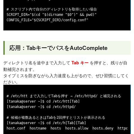
# スクリプト内で自分のディレクトリを取得したい場合

SCRIPT_DIR="$(cd "$(dirname "$0")" && pwd)"

応用：TabキーでパスをAutoComplete
ディレクトリ名を途中まで入力して
を押すと、残りが自
Tab キー
動補完されます。
タイプミスを防ぎながら入力速度も上がるので、ぜひ習慣にしてく
ださい。
# /etc/htt まで入力してTabを押す → /etc/httpd/ と補完される

[tanaka@server ~]$ cd /etc/htt[Tab]

[tanaka@server ~]$ cd /etc/httpd/

# 候補が複数あるときはTabを2回押すとリストが表示される

[tanaka@server ~]$ cd /etc/h[Tab][Tab]
