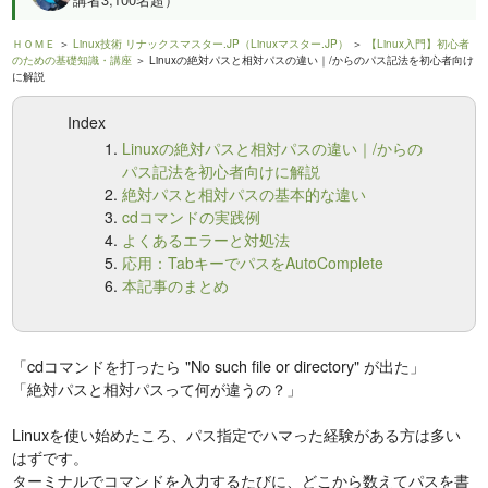
ＨＯＭＥ
＞
Linux技術 リナックスマスター.JP（Linuxマスター.JP）
＞
【Linux入門】初心者
のための基礎知識・講座
＞ Linuxの絶対パスと相対パスの違い｜/からのパス記法を初心者向け
に解説
Index
Linuxの絶対パスと相対パスの違い｜/からの
パス記法を初心者向けに解説
絶対パスと相対パスの基本的な違い
cdコマンドの実践例
よくあるエラーと対処法
応用：TabキーでパスをAutoComplete
本記事のまとめ
「cdコマンドを打ったら "No such file or directory" が出た」
「絶対パスと相対パスって何が違うの？」
Linuxを使い始めたころ、パス指定でハマった経験がある方は多い
はずです。
ターミナルでコマンドを入力するたびに、どこから数えてパスを書