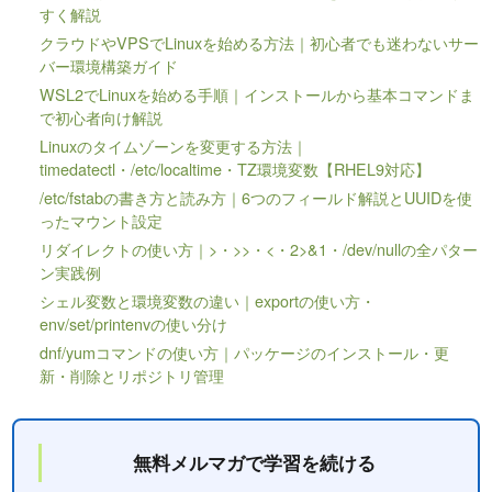
すく解説
クラウドやVPSでLinuxを始める方法｜初心者でも迷わないサー
バー環境構築ガイド
WSL2でLinuxを始める手順｜インストールから基本コマンドま
で初心者向け解説
Linuxのタイムゾーンを変更する方法｜
timedatectl・/etc/localtime・TZ環境変数【RHEL9対応】
/etc/fstabの書き方と読み方｜6つのフィールド解説とUUIDを使
ったマウント設定
リダイレクトの使い方｜>・>>・<・2>&1・/dev/nullの全パター
ン実践例
シェル変数と環境変数の違い｜exportの使い方・
env/set/printenvの使い分け
dnf/yumコマンドの使い方｜パッケージのインストール・更
新・削除とリポジトリ管理
無料メルマガで学習を続ける