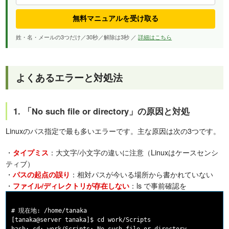
無料マニュアルを受け取る
姓・名・メールの3つだけ／30秒／解除は3秒 ／
詳細はこちら
よくあるエラーと対処法
1. 「No such file or directory」の原因と対処
Linuxのパス指定で最も多いエラーです。主な原因は次の3つです。
・
：大文字/小文字の違いに注意（Linuxはケースセンシ
タイプミス
ティブ）
・
：相対パスが今いる場所から書かれていない
パスの起点の誤り
・
：ls で事前確認を
ファイル/ディレクトリが存在しない
# 現在地: /home/tanaka

[tanaka@server tanaka]$ cd work/Scripts
