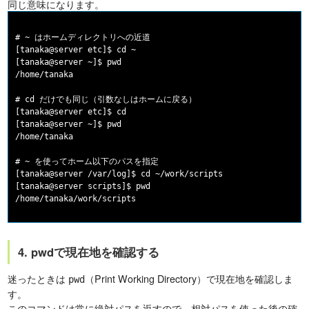
同じ意味になります。
# ~ はホームディレクトリへの近道

[tanaka@server etc]$ cd ~

[tanaka@server ~]$ pwd

/home/tanaka

# cd だけでも同じ（引数なしはホームに戻る）

[tanaka@server etc]$ cd

[tanaka@server ~]$ pwd

/home/tanaka

# ~ を使ってホーム以下のパスを指定

[tanaka@server /var/log]$ cd ~/work/scripts

[tanaka@server scripts]$ pwd

4. pwdで現在地を確認する
迷ったときは
（Print Working Directory）で現在地を確認しま
pwd
す。
このコマンドは常に絶対パスを返すので、相対パスを使った後の確