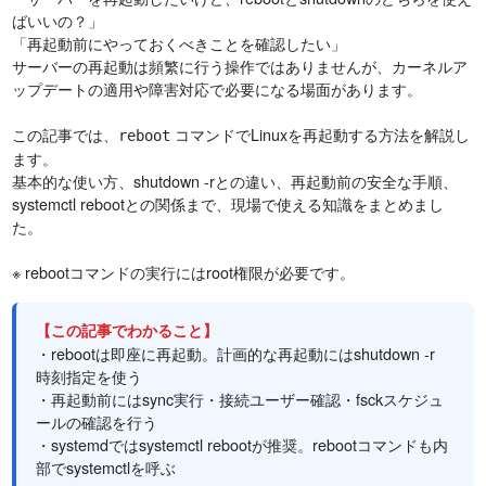
ばいいの？」
「再起動前にやっておくべきことを確認したい」
サーバーの再起動は頻繁に行う操作ではありませんが、カーネルア
ップデートの適用や障害対応で必要になる場面があります。
この記事では、
コマンドでLinuxを再起動する方法を解説し
reboot
ます。
基本的な使い方、shutdown -rとの違い、再起動前の安全な手順、
systemctl rebootとの関係まで、現場で使える知識をまとめまし
た。
※ rebootコマンドの実行にはroot権限が必要です。
【この記事でわかること】
・rebootは即座に再起動。計画的な再起動にはshutdown -r
時刻指定を使う
・再起動前にはsync実行・接続ユーザー確認・fsckスケジュ
ールの確認を行う
・systemdではsystemctl rebootが推奨。rebootコマンドも内
部でsystemctlを呼ぶ