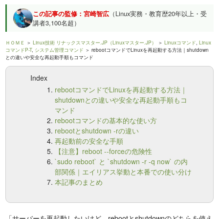
この記事の監修：宮崎智広
（Linux実務・教育歴20年以上・受
講者3,100名超）
ＨＯＭＥ
＞
Linux技術 リナックスマスター.JP（Linuxマスター.JP）
＞
Linuxコマンド
,
Linux
コマンドP-T
,
システム管理コマンド
＞ rebootコマンドでLinuxを再起動する方法｜shutdown
との違いや安全な再起動手順もコマンド
Index
rebootコマンドでLinuxを再起動する方法｜
shutdownとの違いや安全な再起動手順もコ
マンド
rebootコマンドの基本的な使い方
rebootとshutdown -rの違い
再起動前の安全な手順
【注意】reboot --forceの危険性
`sudo reboot` と `shutdown -r -q now` の内
部関係｜エイリアス挙動と本番での使い分け
本記事のまとめ
「サーバーを再起動したいけど、rebootとshutdownのどちらを使え