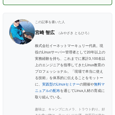
この記事を書いた人
宮崎 智広
（みやざき ともひろ）
株式会社イーネットマーキュリー代表。現
役のLinuxサーバー管理者として20年以上の
実務経験を持ち、これまでに累計3,100名以
上のエンジニアを指導してきたLinux教育の
プロフェッショナル。「現場で本当に使え
る技術」を体系的に伝えることをモットー
に、
実践型のLinuxセミナー
の開催や
無料マ
ニュアルの配布
を通じてLinux人材の育成に
取り組んでいる。
趣味は、キャンプにカメラ、トラウト釣り。好
きな食べ物は、ラーメンにお酒。休肝日が作れ