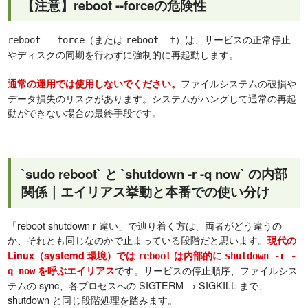
【注意】reboot --forceの危険性
（または
）は、サービスの正常停止
reboot --force
reboot -f
やディスクの同期を行わずに強制的に再起動します。
ファイルシステムの破損や
通常の運用では使用しないでください。
データ損失のリスクがあります。システムがハングして通常の再起
動ができない場合の最終手段です。
`sudo reboot` と `shutdown -r -q now` の内部
関係｜エイリアス挙動と本番での使い分け
「reboot shutdown r 違い」で辿り着く方は、両者がどう違うの
か、それとも同じなのかで止まっている段階だと思います。
現代の
Linux（systemd 環境）では
は内部的に
reboot
shutdown -r -
です。サービスの停止順序、ファイルシス
を呼ぶエイリアス
q now
テムの sync、各プロセスへの SIGTERM → SIGKILL まで、
shutdown と同じ段階処理を踏みます。