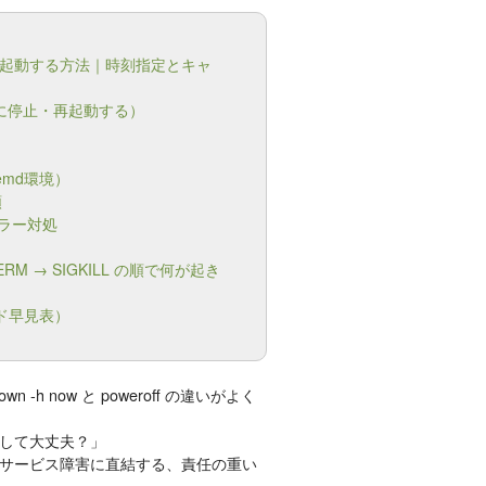
止・再起動する方法｜時刻指定とキャ
全に停止・再起動する）
）
ystemd環境）
順
エラー対処
GTERM → SIGKILL の順で何が起き
マンド早見表）
-h now と poweroff の違いがよく
して大丈夫？」
サービス障害に直結する、責任の重い