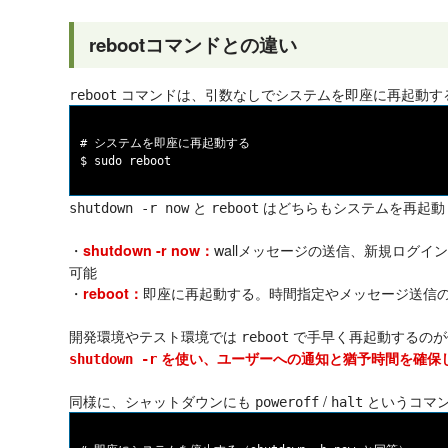
rebootコマンドとの違い
コマンドは、引数なしでシステムを即座に再起動す
reboot
# システムを即座に再起動する

と
はどちらもシステムを再起動
shutdown -r now
reboot
・
wallメッセージの送信、新規ログ
shutdown -r now：
可能
・
即座に再起動する。時間指定やメッセージ送信
reboot：
開発環境やテスト環境では
で手早く再起動するのが
reboot
を使い、ユーザーへの通知と猶予時間を確保
shutdown -r
同様に、シャットダウンにも
/
というコマ
poweroff
halt