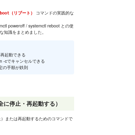
コマンドの実践的な
（リブート）
boot
weroff / systemctl reboot との使
な知識をまとめました。
で即時再起動できる
own -cでキャンセルできる
指定の手順が鉄則
安全に停止・再起動する）
停止）または再起動するためのコマンドで