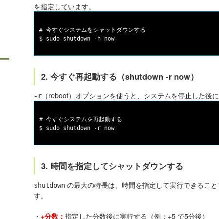
を指定しています。
# 今すぐシステムをシャットダウンする

2. 今すぐ再起動する（shutdown -r now）
（reboot）オプションを使うと、システムを停止した後
-r
# 今すぐシステムを再起動する

3. 時間を指定してシャットダウンする
の最大の特長は、時間を指定して実行できること
shutdown
す。
・
指定した分数後に実行する（例：+5 で5分後）
+分数：