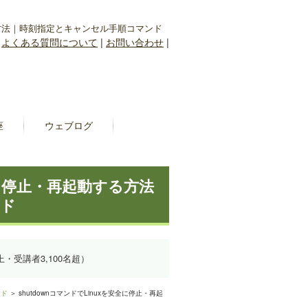
する方法｜時刻指定とキャンセル手順コマンド
|
よくある質問について
|
お問い合わせ
|
座
ウェブログ
安全に停止・再起動する方法
ンド
上・受講者3,100名超）
ンド
＞ shutdownコマンドでLinuxを安全に停止・再起