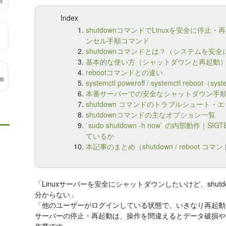
Index
shutdownコマンドでLinuxを安全に停
ンセル手順コマンド
shutdownコマンドとは？（システムを安
基本的な使い方（シャットダウンと再起動
rebootコマンドとの違い
systemctl poweroff / systemctl reboot（s
本番サーバーでの安全なシャットダウン手
shutdown コマンドのトラブルシュート・
shutdownコマンドの主なオプション一覧
`sudo shutdown -h now` の内部動作｜SI
ているか
本記事のまとめ（shutdown / reboot コ
「Linuxサーバーを安全にシャットダウンしたいけど、shutdown 
分からない」
「他のユーザーがログインしている状態で、いきなり再起動
サーバーの停止・再起動は、操作を間違えるとデータ破損や
作業です。