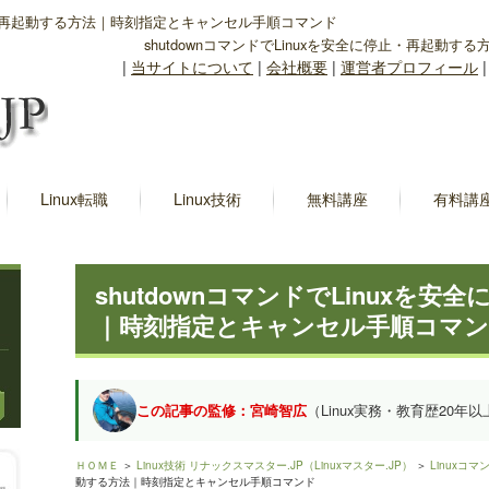
に停止・再起動する方法｜時刻指定とキャンセル手順コマンド
shutdownコマンドでLinuxを安全に停止・再起動
|
当サイトについて
|
会社概要
|
運営者プロフィール
Linux転職
Linux技術
無料講座
有料講
shutdownコマンドでLinuxを
｜時刻指定とキャンセル手順コマ
この記事の監修：宮崎智広
（Linux実務・教育歴20年以
ＨＯＭＥ
＞
Linux技術 リナックスマスター.JP（Linuxマスター.JP）
＞
Linuxコマ
動する方法｜時刻指定とキャンセル手順コマンド