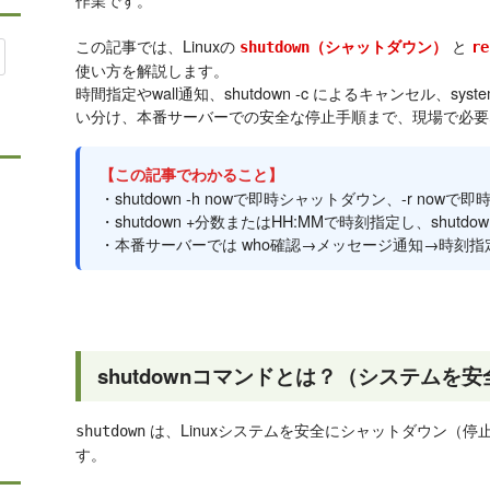
この記事では、Linuxの
と
（シャットダウン）
shutdown
re
使い方を解説します。
時間指定やwall通知、shutdown -c によるキャンセル、systemctl po
い分け、本番サーバーでの安全な停止手順まで、現場で必要
【この記事でわかること】
・shutdown -h nowで即時シャットダウン、-r now
・shutdown +分数またはHH:MMで時刻指定し、shutd
・本番サーバーでは who確認→メッセージ通知→時刻
shutdownコマンドとは？（システムを
は、Linuxシステムを安全にシャットダウン（
shutdown
す。