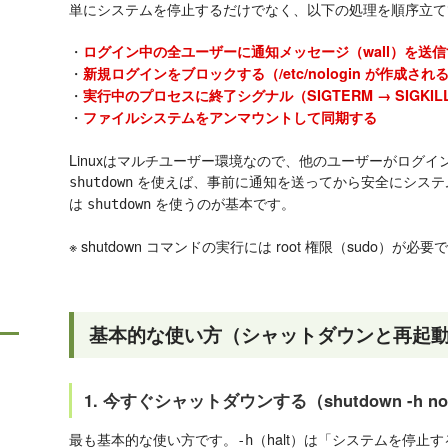
単にシステムを停止するだけでなく、以下の処理を順序立て
・
ログイン中の全ユーザーに通知メッセージ（wall）を送信
・
新規ログインをブロックする（/etc/nologin が作成され
・
実行中のプロセスに終了シグナル（SIGTERM → SIGKI
・
ファイルシステムをアンマウントして同期する
Linuxはマルチユーザー環境なので、他のユーザーがログ
を使えば、事前に通知を送ってから安全にシステ
shutdown
は
を使うのが基本です。
shutdown
※ shutdown コマンドの実行には root 権限（sudo）が必要
基本的な使い方（シャットダウンと再起
1. 今すぐシャットダウンする（shutdown -h n
最も基本的な使い方です。
（halt）は「システムを停止
-h