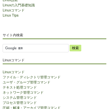
Linuxの入門基礎知識
Linuxコマンド
Linux Tips
サイト内検索
サ
イ
ト
Linuxコマンド
内
検
Linuxコマンド
索
ファイル・ディレクトリ管理コマンド
ユーザ・グループ管理コマンド
テキスト処理コマンド
ネットワーク管理コマンド
システム管理コマンド
プロセス管理コマンド
圧縮・解凍・アーカイブ管理コマンド