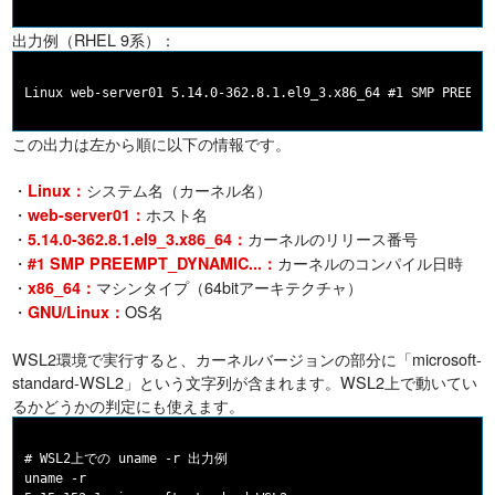
出力例（RHEL 9系）：
この出力は左から順に以下の情報です。
・
システム名（カーネル名）
Linux：
・
ホスト名
web-server01：
・
カーネルのリリース番号
5.14.0-362.8.1.el9_3.x86_64：
・
カーネルのコンパイル日時
#1 SMP PREEMPT_DYNAMIC...：
・
マシンタイプ（64bitアーキテクチャ）
x86_64：
・
OS名
GNU/Linux：
WSL2環境で実行すると、カーネルバージョンの部分に「microsoft-
standard-WSL2」という文字列が含まれます。WSL2上で動いてい
るかどうかの判定にも使えます。
# WSL2上での uname -r 出力例

uname -r
