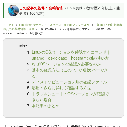
この記事の監修：宮崎智広
（Linux実務・教育歴20年以上・受
講者3,100名超）
ＨＯＭＥ
＞
Linux技術 リナックスマスター.JP（Linuxマスター.JP）
＞
【Linux入門】初心者
のための基礎知識・講座
＞ LinuxのOSバージョンを確認するコマンド｜uname・os-
release・hostnamectlの使い方
Index
LinuxのOSバージョンを確認するコマンド｜
uname・os-release・hostnamectlの使い方
なぜOSバージョンの確認が必要なのか
基本の確認方法（この3つで9割カバーでき
る）
ディストリビューション別の確認ファイル
応用：さらに詳しく確認する方法
トラブルシュート：OSバージョンが確認で
きない場合
本記事のまとめ
「このサーバー、CentOSの何なの？ RHELなの？ バージョンいく