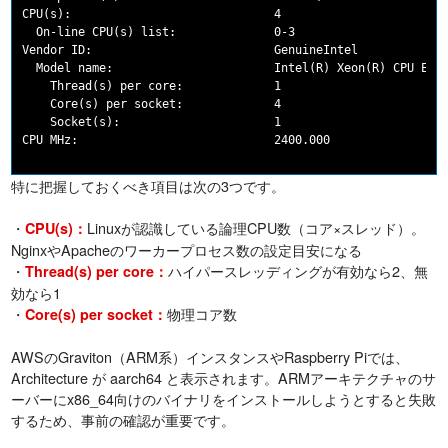
CPU(s):                             4

  On-line CPU(s) list:              0-3

Vendor ID:                          GenuineIntel

  Model name:                       Intel(R) Xeon(R) CPU E5-2
    Thread(s) per core:             1

    Core(s) per socket:             4

    Socket(s):                      1

特に把握しておくべき項目は次の3つです。
・
Linuxが認識している論理CPU数（コア×スレッド）。
CPU(s)：
NginxやApacheのワーカープロセス数の設定目安になる
・
ハイパースレッディングが有効なら2、無
Thread(s) per core：
効なら1
・
物理コア数
Core(s) per socket：
AWSのGraviton（ARM系）インスタンスやRaspberry Piでは、
Architecture が aarch64 と表示されます。ARMアーキテクチャのサ
ーバーにx86_64向けのバイナリをインストールしようとすると失敗
するため、事前の確認が重要です。