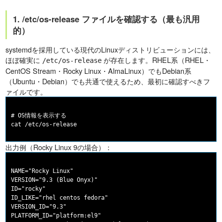
1. /etc/os-release ファイルを確認する（最も汎用
的）
systemdを採用している現代のLinuxディストリビューションには、
ほぼ確実に
が存在します。RHEL系（RHEL・
/etc/os-release
CentOS Stream・Rocky Linux・AlmaLinux）でもDebian系
（Ubuntu・Debian）でも共通で使えるため、最初に確認すべきフ
ァイルです。
# OS情報を表示する

出力例（Rocky Linux 9の場合）：
NAME="Rocky Linux"

VERSION="9.3 (Blue Onyx)"

ID="rocky"

ID_LIKE="rhel centos fedora"

VERSION_ID="9.3"

PLATFORM_ID="platform:el9"
