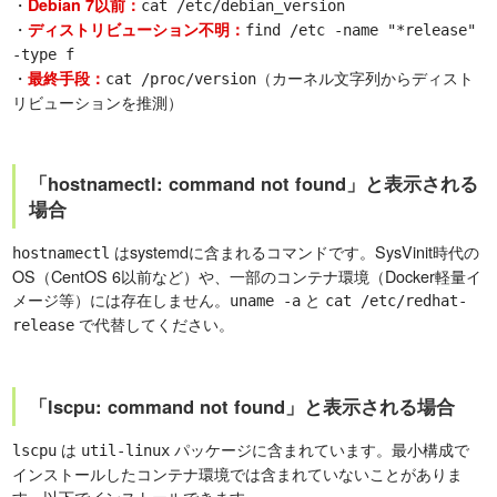
・
Debian 7以前：
cat /etc/debian_version
・
ディストリビューション不明：
find /etc -name "*release"
-type f
・
（カーネル文字列からディスト
最終手段：
cat /proc/version
リビューションを推測）
「hostnamectl: command not found」と表示される
場合
はsystemdに含まれるコマンドです。SysVinit時代の
hostnamectl
OS（CentOS 6以前など）や、一部のコンテナ環境（Docker軽量イ
メージ等）には存在しません。
と
uname -a
cat /etc/redhat-
で代替してください。
release
「lscpu: command not found」と表示される場合
は
パッケージに含まれています。最小構成で
lscpu
util-linux
インストールしたコンテナ環境では含まれていないことがありま
す。以下でインストールできます。