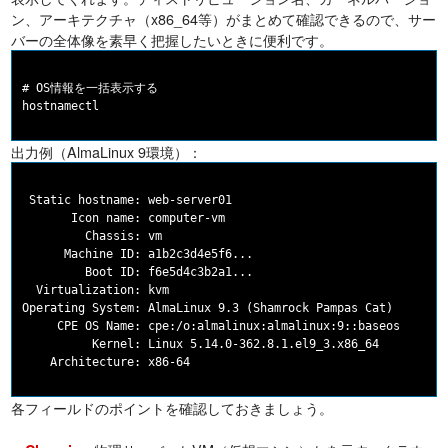
ン、アーキテクチャ（x86_64等）がまとめて確認できるので、サー
バーの全体像を素早く把握したいときに便利です。
# OS情報を一括表示する

出力例（AlmaLinux 9環境）：
 Static hostname: web-server01

       Icon name: computer-vm

         Chassis: vm

      Machine ID: a1b2c3d4e5f6...

         Boot ID: f6e5d4c3b2a1...

  Virtualization: kvm

Operating System: AlmaLinux 9.3 (Shamrock Pampas Cat)

     CPE OS Name: cpe:/o:almalinux:almalinux:9::baseos

          Kernel: Linux 5.14.0-362.8.1.el9_3.x86_64

各フィールドのポイントを確認しておきましょう。