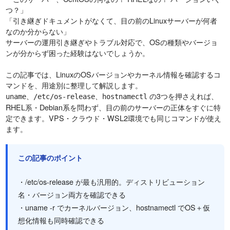
つ？」
「引き継ぎドキュメントがなくて、目の前のLinuxサーバーが何者
なのか分からない」
サーバーの運用引き継ぎやトラブル対応で、OSの種類やバージョ
ンが分からず困った経験はないでしょうか。
この記事では、LinuxのOSバージョンやカーネル情報を確認するコ
マンドを、用途別に整理して解説します。
、
、
の3つを押さえれば、
uname
/etc/os-release
hostnamectl
RHEL系・Debian系を問わず、目の前のサーバーの正体をすぐに特
定できます。VPS・クラウド・WSL2環境でも同じコマンドが使え
ます。
この記事のポイント
・/etc/os-release が最も汎用的。ディストリビューション
名・バージョン両方を確認できる
・uname -r でカーネルバージョン、hostnamectl でOS＋仮
想化情報も同時確認できる