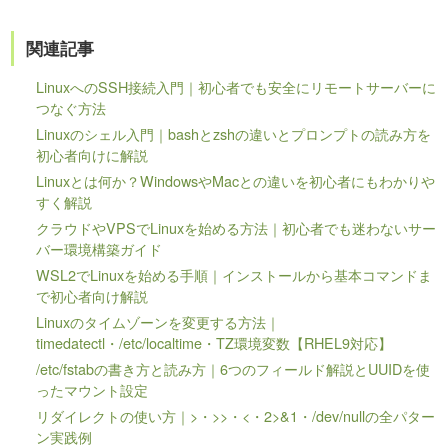
関連記事
LinuxへのSSH接続入門｜初心者でも安全にリモートサーバーに
つなぐ方法
Linuxのシェル入門｜bashとzshの違いとプロンプトの読み方を
初心者向けに解説
Linuxとは何か？WindowsやMacとの違いを初心者にもわかりや
すく解説
クラウドやVPSでLinuxを始める方法｜初心者でも迷わないサー
バー環境構築ガイド
WSL2でLinuxを始める手順｜インストールから基本コマンドま
で初心者向け解説
Linuxのタイムゾーンを変更する方法｜
timedatectl・/etc/localtime・TZ環境変数【RHEL9対応】
/etc/fstabの書き方と読み方｜6つのフィールド解説とUUIDを使
ったマウント設定
リダイレクトの使い方｜>・>>・<・2>&1・/dev/nullの全パター
ン実践例