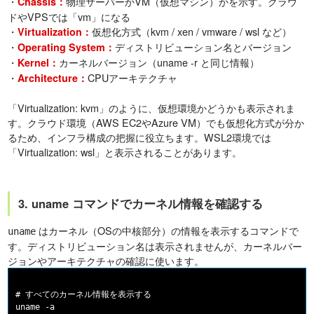
・
物理サーバーかVM（仮想マシン）かを示す。クラウ
Chassis：
ドやVPSでは「vm」になる
・
仮想化方式（kvm / xen / vmware / wsl など）
Virtualization：
・
ディストリビューション名とバージョン
Operating System：
・
カーネルバージョン（uname -r と同じ情報）
Kernel：
・
CPUアーキテクチャ
Architecture：
「Virtualization: kvm」のように、仮想環境かどうかも表示されま
す。クラウド環境（AWS EC2やAzure VM）でも仮想化方式が分か
るため、インフラ構成の把握に役立ちます。WSL2環境では
「Virtualization: wsl」と表示されることがあります。
3. uname コマンドでカーネル情報を確認する
はカーネル（OSの中核部分）の情報を表示するコマンドで
uname
す。ディストリビューション名は表示されませんが、カーネルバー
ジョンやアーキテクチャの確認に使います。
# すべてのカーネル情報を表示する
