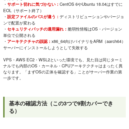
・
CentOS 6やUbuntu 18.04はすでに
サポート切れに気づかない：
EOL（サポート終了）
・
ディストリビューションやバージョ
設定ファイルのパスが違う：
ンで配置が変わる
・
脆弱性情報はOS・バージョン
セキュリティパッチの適用漏れ：
単位で公開される
・
x86_64向けバイナリをARM（aarch64）
アーキテクチャの誤認：
サーバーにインストールしようとして失敗する
VPS・AWS EC2・WSL2といった環境でも、見た目は同じターミ
ナルでも内部のOS・カーネル・CPUアーキテクチャはまったく異
なります。「まずOSの正体を確認する」ことがサーバー作業の第
一歩です。
基本の確認方法（この3つで9割カバーでき
る）