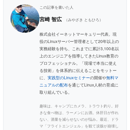
この記事を書いた人
宮崎 智広
（みやざき ともひろ）
株式会社イーネットマーキュリー代表。現
役のLinuxサーバー管理者として20年以上の
実務経験を持ち、これまでに累計3,100名以
上のエンジニアを指導してきたLinux教育の
プロフェッショナル。「現場で本当に使え
る技術」を体系的に伝えることをモットー
に、
実践型のLinuxセミナー
の開催や
無料マ
ニュアルの配布
を通じてLinux人材の育成に
取り組んでいる。
趣味は、キャンプにカメラ、トラウト釣り。好
きな食べ物は、ラーメンにお酒。休肝日が作れ
ない、酒量を減らせないのが悩み。最近、ドラ
マ「フライトエンジェル」を観て涙腺が崩壊し