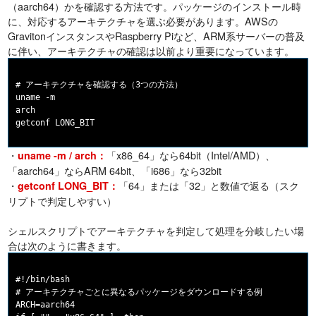
（aarch64）かを確認する方法です。パッケージのインストール時
に、対応するアーキテクチャを選ぶ必要があります。AWSの
GravitonインスタンスやRaspberry Piなど、ARM系サーバーの普及
に伴い、アーキテクチャの確認は以前より重要になっています。
# アーキテクチャを確認する（3つの方法）

uname -m

arch

・
「x86_64」なら64bit（Intel/AMD）、
uname -m / arch：
「aarch64」ならARM 64bit、「i686」なら32bit
・
「64」または「32」と数値で返る（スク
getconf LONG_BIT：
リプトで判定しやすい）
シェルスクリプトでアーキテクチャを判定して処理を分岐したい場
合は次のように書きます。
#!/bin/bash

# アーキテクチャごとに異なるパッケージをダウンロードする例

ARCH=aarch64
