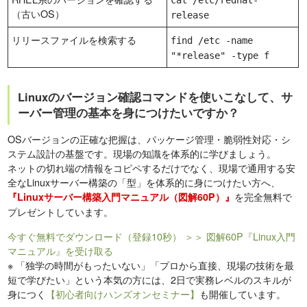
cat /etc/redhat-
（古いOS）
release
リリースファイルを検索する
find /etc -name
"*release" -type f
Linuxのバージョン確認コマンドを使いこなして、サ
ーバー管理の基本を身につけたいですか？
OSバージョンの正確な把握は、パッケージ管理・脆弱性対応・シ
ステム設計の基盤です。現場の知識を体系的に学びましょう。
ネットの切れ端の情報をコピペするだけでなく、現場で通用する安
全なLinuxサーバー構築の「型」を体系的に身につけたい方へ、
を完全無料で
『Linuxサーバー構築入門マニュアル（図解60P）』
プレゼントしています。
今すぐ無料でダウンロード（登録10秒）
＞＞ 図解60P『Linux入門
マニュアル』を受け取る
※
「独学の時間がもったいない」「プロから直接、現場の技術を最
短で学びたい」という本気の方には、2日で実務レベルのスキルが
身につく
【初心者向けハンズオンセミナー】
も開催しています。