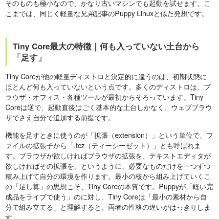
そのものも極小なので、かなり古いマシンでも起動を試せます。こ
こまでは、同じく軽量な兄弟記事のPuppy Linuxと似た発想です。
Tiny Core最大の特徴｜何も入っていない土台から
「足す」
Tiny Coreが他の軽量ディストロと決定的に違うのは、初期状態に
ほとんど何も入っていないという点です。多くのディストロは、ブ
ラウザ・オフィス・各種ツールが最初からそろっています。Tiny
Coreは逆で、起動直後はごく基本的な土台しかなく、ウェブブラウ
ザでさえ自分で追加する前提です。
機能を足すときに使うのが「拡張（extension）」という単位で、フ
ァイルの拡張子から「.tcz（ティーシーゼット）」とも呼ばれま
す。ブラウザが欲しければブラウザの拡張を、テキストエディタが
欲しければその拡張を、というように、必要なものだけを一つずつ
積み上げて自分の環境を作ります。最小の核から組み上げていくこ
の「足し算」の思想こそ、Tiny Coreの本質です。Puppyが「軽い完
成品をライブで使う」のに対し、Tiny Coreは「最小の素材から自
分で組み立てる」と理解すると、両者の性格の違いがはっきりしま
す。