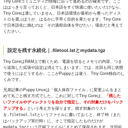
Tiny Coreコミュニティの情報に沿って進めるのが確実です。ここ
ははっきり言っておくと、日本語をすぐ快適に使いたいだけなら、
Tiny Coreは適していません。日本語環境が最初から整ったディス
トロを選ぶほうが、はるかに手早く目的を果たせます。Tiny Core
で日本語化に挑むのは「その過程自体を学びたい」場合だと考えて
ください。
設定を残す永続化｜.filetool.lstとmydata.tgz
Tiny CoreはRAM上で動くため、電源を切るとメモリの内容、つま
り追加した拡張や設定は消えてしまいます。では、次回も同じ状態
で使うにはどうするか。ここがPuppyとは違う、Tiny Core独自のし
くみです。
兄弟記事のPuppy Linuxは「個人保存ファイル」に変更ぶんをまと
めて丸ごと残す方式でした。これに対してTiny Coreは、
「残した
いファイルやディレクトリを自分で指定し、その対象だけをバック
という考え方を採ります。残す対象のリスト
アップする」
を
というファイルに書いておくと、終了時（また
.filetool.lst
はバックアップ実行時）に、そこで指定したものだけが
という圧縮ファイルにまとめて保存されます。次回起
mydata.tgz