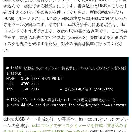
き込んで「起動できる状態」にします。書き込むとUSBメモリの中
身は消えるので、空のものを使ってください。Windowsからなら
Rufus（ルーファス）、Linux／Mac環境ならbalenaEtcherといった
専用ツールが簡単です。すでにLinux環境が手元にある場合は、
dd
コマンドでも作成できます。次は
での書き込み例です。ここは要
dd
注意で、書き込み先のデバイス名（/dev/sdX）を間違えると別のデ
ィスクを丸ごと破壊するため、対象の確認は慎重に行ってくださ
い。
# lsblk で接続中のディスクを一覧表示し、USBメモリのデバイス名を確認す
$ lsblk

NAME   SIZE TYPE MOUNTPOINT

sda    476G disk

sdb     14G disk          ← これがUSBメモリ（/dev/sdb）

# ISOをUSBメモリ全体へ書き込む（of= の指定先を間違えないこと）

でのUSBブート作成の詳しい手順や、
・
といったオプシ
dd
bs
count
ョンの意味は、
ddコマンドでディスクイメージを作成・書き込みす
る方法｜bs・countの指定やUSBブート作成も
で個別に解説してい