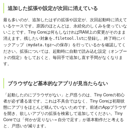
追加した拡張や設定が次回に消えている
最も多いのが、追加したはずの拡張や設定が、次回起動時に消えて
いるケースです。原因のほとんどは、永続化のしくみを使っていな
いことです。Tiny Coreは何もしなければRAM上の変更がそのまま
消えます。残したい対象を
に登録し、終了時にバ
.filetool.lst
ックアップ（
への保存）を行っているかを確認してく
mydata.tgz
ださい。拡張については、起動時に自動で読み込む設定（オンブー
トの指定）をしておくと、毎回手で追加し直す手間がなくなりま
す。
ブラウザなど基本的なアプリが見当たらない
「起動したのにブラウザがない」と戸惑うのは、Tiny Coreの初心
者が必ず通る道です。これは不具合ではなく、Tiny Coreは初期状
態にアプリをほとんど積んでいないためです。前述のAppブラウザ
を開き、欲しいアプリの拡張を検索して追加してください。Tiny
Coreでは「何かが足りない＝自分で足す」が基本動作だと考える
と、戸惑いが減ります。