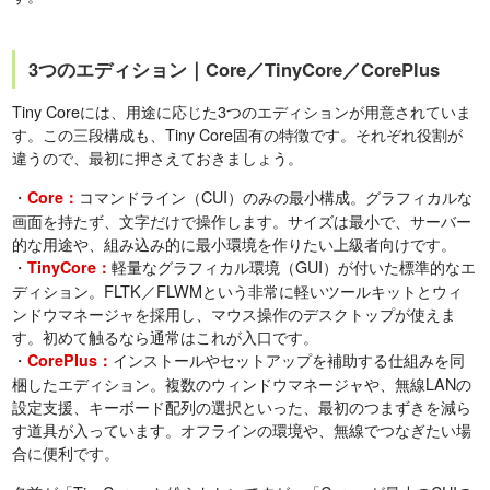
3つのエディション｜Core／TinyCore／CorePlus
Tiny Coreには、用途に応じた3つのエディションが用意されていま
す。この三段構成も、Tiny Core固有の特徴です。それぞれ役割が
違うので、最初に押さえておきましょう。
・
コマンドライン（CUI）のみの最小構成。グラフィカルな
Core：
画面を持たず、文字だけで操作します。サイズは最小で、サーバー
的な用途や、組み込み的に最小環境を作りたい上級者向けです。
・
軽量なグラフィカル環境（GUI）が付いた標準的なエ
TinyCore：
ディション。FLTK／FLWMという非常に軽いツールキットとウィ
ンドウマネージャを採用し、マウス操作のデスクトップが使えま
す。初めて触るなら通常はこれが入口です。
・
インストールやセットアップを補助する仕組みを同
CorePlus：
梱したエディション。複数のウィンドウマネージャや、無線LANの
設定支援、キーボード配列の選択といった、最初のつまずきを減ら
す道具が入っています。オフラインの環境や、無線でつなぎたい場
合に便利です。