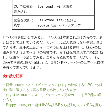
CUIで拡張を
tce-load -wi 拡張名
読み込む
設定を次回に
に登録し
.filetool.lst
残す
へバックアップ
mydata.tgz
Tiny Coreを動かしてみると、「OSとは本来これだけのもので、あ
とは自分で足していくのだ」という、ふだん意識しない事実が見え
てきます。最小の土台から一つずつ組み上げる体験は、Linuxの仕
組みを学ぶうえで何よりの教材です。まずは仮想環境で気軽に起動
し、拡張を一つ足してみるところから始めてみてください。Tiny
Coreで構造の理解が深まれば、コマンドやサーバーの世界へも自信
を持って進んでいけます。
次に読む記事
・
軽量Linuxディストリビューションおすすめ比較｜古いPCでも軽
快に動く選び方も（軽さ重視で比較したい方向け）
・
おすすめLinuxディストリビューション完全ガイド｜目的別の選
び方も
・
Puppy Linuxとは？超軽量OSをUSBから起動して古いPCを蘇ら