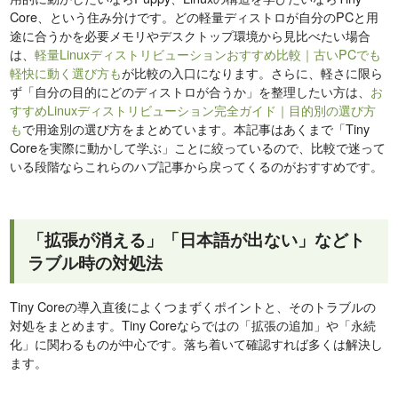
Core、という住み分けです。どの軽量ディストロが自分のPCと用
途に合うかを必要メモリやデスクトップ環境から見比べたい場合
は、
軽量Linuxディストリビューションおすすめ比較｜古いPCでも
軽快に動く選び方も
が比較の入口になります。さらに、軽さに限ら
ず「自分の目的にどのディストロが合うか」を整理したい方は、
お
すすめLinuxディストリビューション完全ガイド｜目的別の選び方
も
で用途別の選び方をまとめています。本記事はあくまで「Tiny
Coreを実際に動かして学ぶ」ことに絞っているので、比較で迷って
いる段階ならこれらのハブ記事から戻ってくるのがおすすめです。
「拡張が消える」「日本語が出ない」などト
ラブル時の対処法
Tiny Coreの導入直後によくつまずくポイントと、そのトラブルの
対処をまとめます。Tiny Coreならではの「拡張の追加」や「永続
化」に関わるものが中心です。落ち着いて確認すれば多くは解決し
ます。