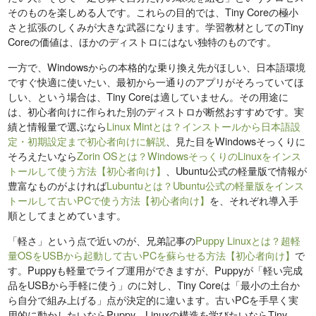
そのものを楽しめる人です。これらの目的では、Tiny Coreの極小
さと拡張のしくみが大きな武器になります。学習教材としてのTiny
Coreの価値は、ほかのディストロにはない独特のものです。
一方で、Windowsからの本格的な乗り換え先がほしい、日本語環境
ですぐ快適に使いたい、最初から一通りのアプリがそろっていてほ
しい、という場合は、Tiny Coreは適していません。その用途に
は、初心者向けに作られた別のディストロが断然おすすめです。実
績と情報量で選ぶなら
Linux Mintとは？インストールから日本語設
定・初期設定まで初心者向けに解説
、見た目をWindowsそっくりに
そろえたいなら
Zorin OSとは？WindowsそっくりのLinuxをインス
トールして使う方法【初心者向け】
、Ubuntu公式の軽量版で情報が
豊富なものがよければ
Lubuntuとは？Ubuntu公式の軽量版をインス
トールして古いPCで使う方法【初心者向け】
を、それぞれ導入手
順としてまとめています。
「軽さ」という点で近いのが、兄弟記事の
Puppy Linuxとは？超軽
量OSをUSBから起動して古いPCを蘇らせる方法【初心者向け】
で
す。Puppyも軽量でライブ運用ができますが、Puppyが「軽い完成
品をUSBから手軽に使う」のに対し、Tiny Coreは「最小の土台か
ら自分で組み上げる」点が決定的に違います。古いPCを手早く実
用的に動かしたいならPuppy、Linuxの構造を学びたいならTiny