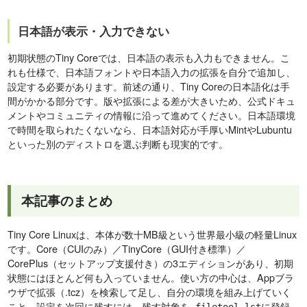
日本語が表示・入力できない
初期状態のTiny Coreでは、日本語の表示も入力もできません。こ
れも仕様で、日本語フォントや日本語入力の拡張を自分で追加し、
設定する必要があります。前述の通り、Tiny Coreの日本語化は手
間がかかる部分です。版や拡張による差が大きいため、公式ドキュ
メントやコミュニティの情報に沿って進めてください。日本語環境
で時間を取られたくないなら、日本語対応が手厚いMintやLubuntu
といった別のディストロを選ぶ判断も現実的です。
本記事のまとめ
Tiny Core Linuxは、本体が数十MB級という世界最小級の軽量Linux
です。Core（CUIのみ）／TinyCore（GUI付き標準）／
CorePlus（セットアップ支援付き）の3エディションがあり、初期
状態にはほとんど何も入っていません。使い方の中心は、Appブラ
ウザで拡張（.tcz）を検索して足し、自分の環境を組み上げていく
こと。設定を次回に残すには、残す対象を
に登録