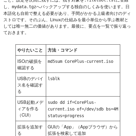
.filetool.lst
し、
へバックアップする独自のしくみを使います。日
mydata.tgz
本語化も自前で整える必要があり、手間がかかる上級者向けのディ
ストロです。そのぶん、Linuxの仕組みを最小単位から学ぶ教材と
しては唯一無二の価値があります。最後に、要点を一覧で振り返っ
ておきます。
やりたいこと
方法・コマンド
ISOの破損を
md5sum CorePlus-current.iso
確認する
USBのデバイ
lsblk
ス名を確認す
る
USB起動メデ
sudo dd if=CorePlus-
ィアを作る
current.iso of=/dev/sdb bs=4M
（CUI）
status=progress
拡張を追加す
GUIの「App」（Appブラウザ）から
る
拡張を検索して追加