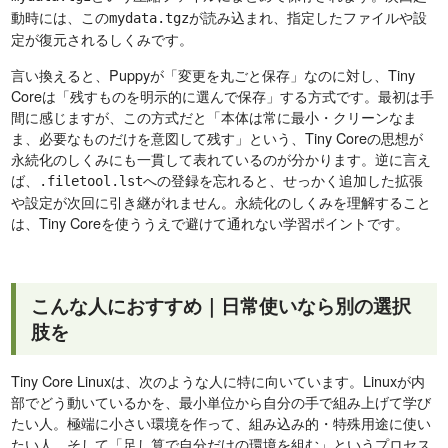
動時には、この
が読み込まれ、指定したファイルや設
mydata.tgz
定が復元されるしくみです。
言い換えると、Puppyが「変更を丸ごと保存」なのに対し、Tiny
Coreは「残すものを明示的に選んで保存」する方式です。最初は手
間に感じますが、この方式だと「本体は常に最小・クリーンなま
ま、必要なものだけを意図して残す」という、Tiny Coreの思想が
永続化のしくみにも一貫して表れているのが分かります。逆に言え
ば、
への登録を忘れると、せっかく追加した拡張
.filetool.lst
や設定が次回に引き継がれません。永続化のしくみを理解すること
は、Tiny Coreを使ううえで避けて通れない学習ポイントです。
こんな人におすすめ｜日常使いなら別の選択
肢を
Tiny Core Linuxは、次のような人に特に向いています。Linuxが内
部でどう動いているかを、最小単位から自分の手で組み上げて学び
たい人。極端に小さい環境を作って、組み込み的・特殊用途に使い
たい人。そして「足し算で自分だけの環境を組む」というプロセス