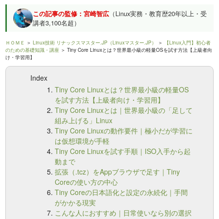
この記事の監修：宮崎智広
（Linux実務・教育歴20年以上・受
講者3,100名超）
ＨＯＭＥ
＞
Linux技術 リナックスマスター.JP（Linuxマスター.JP）
＞
【Linux入門】初心者
のための基礎知識・講座
＞ Tiny Core Linuxとは？世界最小級の軽量OSを試す方法【上級者向
け・学習用】
Index
Tiny Core Linuxとは？世界最小級の軽量OS
を試す方法【上級者向け・学習用】
Tiny Core Linuxとは｜世界最小級の「足して
組み上げる」Linux
Tiny Core Linuxの動作要件｜極小だが学習に
は仮想環境が手軽
Tiny Core Linuxを試す手順｜ISO入手から起
動まで
拡張（.tcz）をAppブラウザで足す｜Tiny
Coreの使い方の中心
Tiny Coreの日本語化と設定の永続化｜手間
がかかる現実
こんな人におすすめ｜日常使いなら別の選択