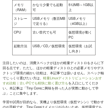
メモリ
かなり少量でも起動
512MB～1GB以
（RAM）
可
上
ストレー
USBメモリ（数百MB
USBメモリ
ジ
で足りる）
（4GB以上）
CPU
古い世代でも可
仮想環境が動く
PC
起動方法
USB／CD／仮想環境
仮想環境（お試
し向き）
注目したいのは、消費スペックがほかの軽量ディストロをさらに下
回る点です。ただし、ほかの軽量ディストロとの必要メモリやデス
クトップ環境の細かい比較は、本記事では扱いません。スペック軸
でじっくり選びたい方は、
軽量Linuxディストリビューションおす
すめ比較｜古いPCでも軽快に動く選び方も
を入口にしてくださ
い。本記事は「Tiny Coreに興味を持った人が実際に動かして学
ぶ」ことに集中します。
学習や試用が目的なら、実機より仮想環境（仮想マシン）で動かす
のが手軽です。Tiny Coreはイメージが小さいため、仮想環境でも