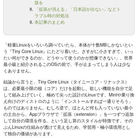
肢を
「拡張が消える」「日本語が出ない」などト
ラブル時の対処法
本記事のまとめ
「軽量Linuxをいろいろ調べていたら、本体が十数MBしかないとい
う『Tiny Core Linux』にたどり着いた。さすがに小さすぎて、いっ
たい何ができるのか、どうやって使うのかが想像できない」。世界
最小級と紹介されるこのOSの前で、手が止まってしまう人は少な
くありません。
結論から言うと、Tiny Core Linux（タイニーコア・リナックス）
は、必要最小限の核（コア）だけを起動し、欲しい機能を自分で足
して組み上げていく、極めて尖った設計のLinuxです。Mintや乗り換
え向けのディストロのように「インストールすれば一通りそろう」
ものではありません。むしろ逆で、ほとんど何も入っていない最小
の土台から、Appブラウザで「拡張（extension）」を一つずつ追加
して自分の環境を作る、という足し算のスタイルが特徴です。その
ぶんLinuxの仕組みが透けて見えるため、学習用・極小環境用とし
て独自の価値があります。