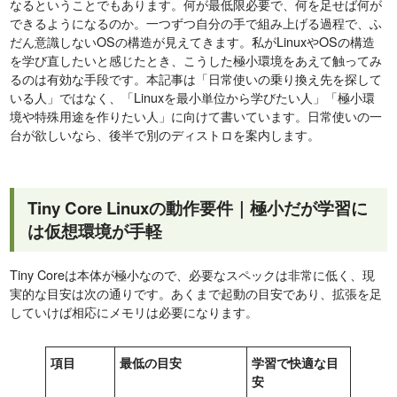
なるということでもあります。何が最低限必要で、何を足せば何が
できるようになるのか。一つずつ自分の手で組み上げる過程で、ふ
だん意識しないOSの構造が見えてきます。私がLinuxやOSの構造
を学び直したいと感じたとき、こうした極小環境をあえて触ってみ
るのは有効な手段です。本記事は「日常使いの乗り換え先を探して
いる人」ではなく、「Linuxを最小単位から学びたい人」「極小環
境や特殊用途を作りたい人」に向けて書いています。日常使いの一
台が欲しいなら、後半で別のディストロを案内します。
Tiny Core Linuxの動作要件｜極小だが学習に
は仮想環境が手軽
Tiny Coreは本体が極小なので、必要なスペックは非常に低く、現
実的な目安は次の通りです。あくまで起動の目安であり、拡張を足
していけば相応にメモリは必要になります。
項目
最低の目安
学習で快適な目
安