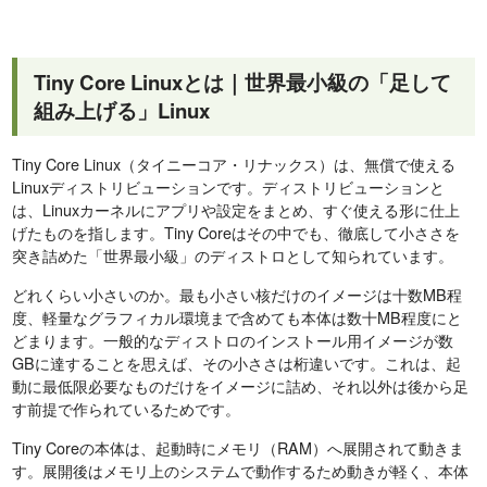
Tiny Core Linuxとは｜世界最小級の「足して
組み上げる」Linux
Tiny Core Linux（タイニーコア・リナックス）は、無償で使える
Linuxディストリビューションです。ディストリビューションと
は、Linuxカーネルにアプリや設定をまとめ、すぐ使える形に仕上
げたものを指します。Tiny Coreはその中でも、徹底して小ささを
突き詰めた「世界最小級」のディストロとして知られています。
どれくらい小さいのか。最も小さい核だけのイメージは十数MB程
度、軽量なグラフィカル環境まで含めても本体は数十MB程度にと
どまります。一般的なディストロのインストール用イメージが数
GBに達することを思えば、その小ささは桁違いです。これは、起
動に最低限必要なものだけをイメージに詰め、それ以外は後から足
す前提で作られているためです。
Tiny Coreの本体は、起動時にメモリ（RAM）へ展開されて動きま
す。展開後はメモリ上のシステムで動作するため動きが軽く、本体