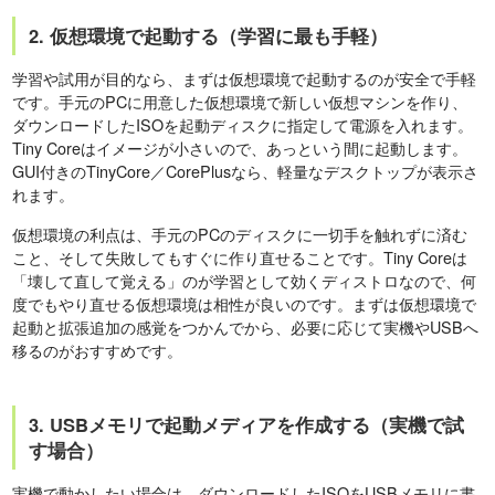
2. 仮想環境で起動する（学習に最も手軽）
学習や試用が目的なら、まずは仮想環境で起動するのが安全で手軽
です。手元のPCに用意した仮想環境で新しい仮想マシンを作り、
ダウンロードしたISOを起動ディスクに指定して電源を入れます。
Tiny Coreはイメージが小さいので、あっという間に起動します。
GUI付きのTinyCore／CorePlusなら、軽量なデスクトップが表示さ
れます。
仮想環境の利点は、手元のPCのディスクに一切手を触れずに済む
こと、そして失敗してもすぐに作り直せることです。Tiny Coreは
「壊して直して覚える」のが学習として効くディストロなので、何
度でもやり直せる仮想環境は相性が良いのです。まずは仮想環境で
起動と拡張追加の感覚をつかんでから、必要に応じて実機やUSBへ
移るのがおすすめです。
3. USBメモリで起動メディアを作成する（実機で試
す場合）
実機で動かしたい場合は、ダウンロードしたISOをUSBメモリに書