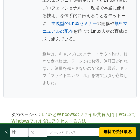
プロフェッショナル。「現場で本当に使え
る技術」を体系的に伝えることをモットー
に、
実践型のLinuxセミナー
の開催や
無料マ
ニュアルの配布
を通じてLinux人材の育成に
取り組んでいる。
趣味は、キャンプにカメラ、トラウト釣り。好
きな食べ物は、ラーメンにお酒。休肝日が作れ
ない、酒量を減らせないのが悩み。最近、ドラ
マ「フライトエンジェル」を観て涙腺が崩壊し
ました。
次のページへ：
LinuxとWindowsのファイル共有入門｜WSL2で
Windowsフォルダにアクセスする方法
前のページへ：
Lubuntuとは？Ubuntu公式の軽量版をインスト
×
無料で受け取る
ールして古いPCで使う方法【初心者向け】