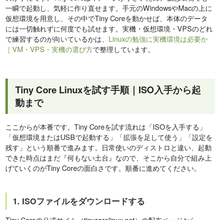
一瞬で起動し、気軽に作り直せます。手元のWindowsやMacの上に
仮想環境を用意し、その中でTiny Coreを動かせば、本体のデータ
には一切触れずに何度でも試せます。実機・仮想環境・VPSのどれ
で練習するのが向いているかは、
Linuxの勉強に実機環境は必要か
｜VM・VPS・実機の選び方
で整理しています。
Tiny Core Linuxを試す手順｜ISO入手から起
動まで
ここからが本番です。Tiny Coreを試す流れは「ISOを入手する」
「仮想環境またはUSBで起動する」「拡張を足して使う」「設定を
残す」という順番で進みます。日常使いのディストロと違い、起動
できた時点はまだ『何もない土台』なので、そこから自分で組み上
げていくのがTiny Coreの面白さです。順番に進めてください。
1. ISOファイルをダウンロードする
Tiny Coreの公式サイト（tinycorelinux.net）の配布ページから、