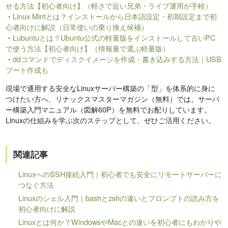
せる方法【初心者向け】（軽さで近い兄弟・ライブ運用が手軽）
・
Linux Mintとは？インストールから日本語設定・初期設定まで初
心者向けに解説（日常使いの乗り換え候補）
・
Lubuntuとは？Ubuntu公式の軽量版をインストールして古いPC
で使う方法【初心者向け】（情報量で選ぶ軽量版）
・
ddコマンドでディスクイメージを作成・書き込みする方法｜USB
ブート作成も
現場で通用する安全なLinuxサーバー構築の「型」を体系的に身に
つけたい方へ、リナックスマスターマガジン（無料）では、サーバ
ー構築入門マニュアル（図解60P）を無料でお配りしています。
Linuxの仕組みを学ぶ次のステップとして、ぜひご活用ください。
関連記事
LinuxへのSSH接続入門｜初心者でも安全にリモートサーバーに
つなぐ方法
Linuxのシェル入門｜bashとzshの違いとプロンプトの読み方を
初心者向けに解説
Linuxとは何か？WindowsやMacとの違いを初心者にもわかりや