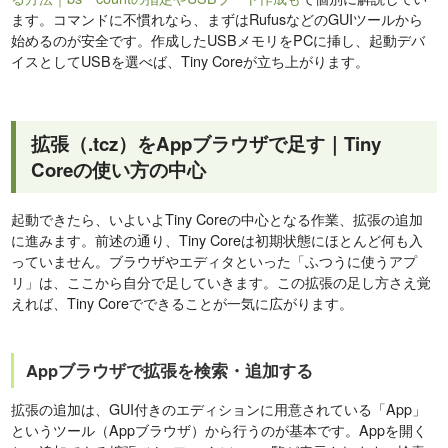
ます。コマンドに不慣れなら、まずはRufusなどのGUIツールから
始めるのが安全です。作成したUSBメモリをPCに挿し、起動デバ
イスとしてUSBを選べば、Tiny Coreが立ち上がります。
拡張（.tcz）をAppブラウザで足す｜Tiny
Coreの使い方の中心
起動できたら、いよいよTiny Coreの中心となる作業、拡張の追加
に進みます。前述の通り、Tiny Coreは初期状態にほとんど何も入
っていません。ブラウザやエディタといった「ふつうに使うアプ
リ」は、ここから自分で足していきます。この拡張の足し方さえ覚
えれば、Tiny Coreでできることが一気に広がります。
Appブラウザで拡張を検索・追加する
拡張の追加は、GUI付きのエディションに用意されている「App」
というツール（Appブラウザ）から行うのが基本です。Appを開く