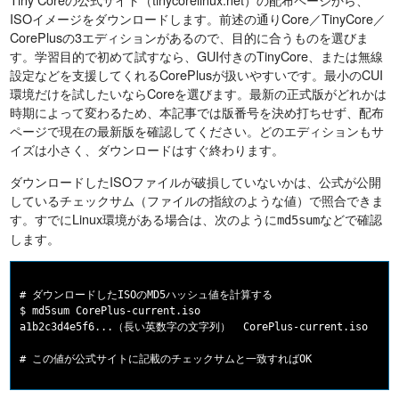
ISOイメージをダウンロードします。前述の通りCore／TinyCore／
CorePlusの3エディションがあるので、目的に合うものを選びま
す。学習目的で初めて試すなら、GUI付きのTinyCore、または無線
設定などを支援してくれるCorePlusが扱いやすいです。最小のCUI
環境だけを試したいならCoreを選びます。最新の正式版がどれかは
時期によって変わるため、本記事では版番号を決め打ちせず、配布
ページで現在の最新版を確認してください。どのエディションもサ
イズは小さく、ダウンロードはすぐ終わります。
ダウンロードしたISOファイルが破損していないかは、公式が公開
しているチェックサム（ファイルの指紋のような値）で照合できま
す。すでにLinux環境がある場合は、次のように
などで確認
md5sum
します。
# ダウンロードしたISOのMD5ハッシュ値を計算する

$ md5sum CorePlus-current.iso

a1b2c3d4e5f6...（長い英数字の文字列）  CorePlus-current.iso
