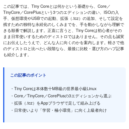
この記事では、Tiny Coreとは何かという基礎から、Core／
TinyCore／CorePlusという3つのエディションの違い、ISOの入
手、仮想環境やUSBでの起動、拡張（.tcz）の追加、そして設定を
残すための独特な永続化のしくみまでを、手を動かしながら理解で
きる順番で解説します。正直に言うと、Tiny Coreは初心者がその
まま日常使いするためのディストロではありません。その点も誠実
にお伝えしたうえで、どんな人に向くのかを案内します。軽さで他
のディストロと比べたい段階なら、最後に比較・選び方のハブ記事
も紹介します。
この記事のポイント
・Tiny Coreは本体数十MB級の世界最小級Linux
・Core／TinyCore／CorePlusの3エディションから選ぶ
・拡張（.tcz）をAppブラウザで足して組み上げる
・日常使いより「学習・極小環境」に向く上級者向け