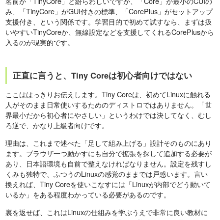
名前が「TinyCore」と紛らわしいですが、「Core」が最小のCUIの
み、「TinyCore」がGUI付きの標準、「CorePlus」がセットアップ
支援付き、という関係です。学習目的で初めて試すなら、まずは扱
いやすいTinyCoreか、無線設定などを支援してくれるCorePlusから
入るのが現実的です。
正直に言うと、Tiny Coreは初心者向けではない
ここははっきりお伝えします。Tiny Coreは、初めてLinuxに触れる
人がそのまま日常使いするためのディストロではありません。「世
界最小だから初心者にやさしい」というわけでは決してなく、むし
ろ逆で、かなり上級者向けです。
理由は、これまで述べた「足して組み上げる」設計そのものにあり
ます。ブラウザ一つ動かすにも自分で拡張を探して追加する必要が
あり、日本語環境も自前で整えなければなりません。設定を残すし
くみも独特で、ふつうのLinuxの感覚のままでは戸惑います。言い
換えれば、Tiny Coreを使いこなすには「Linuxが内部でどう動いて
いるか」をある程度わかっている必要があるのです。
裏を返せば、これはLinuxの仕組みを学ぶうえで非常に良い教材に