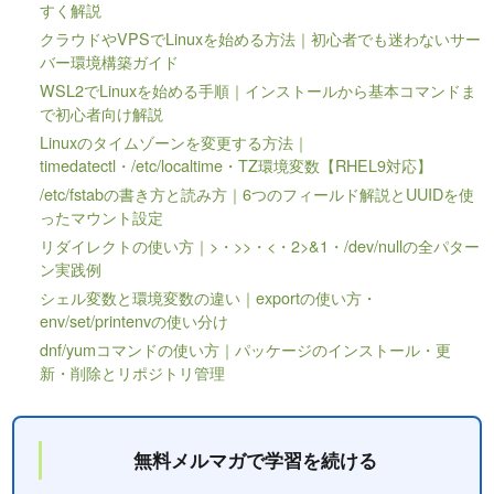
すく解説
クラウドやVPSでLinuxを始める方法｜初心者でも迷わないサー
バー環境構築ガイド
WSL2でLinuxを始める手順｜インストールから基本コマンドま
で初心者向け解説
Linuxのタイムゾーンを変更する方法｜
timedatectl・/etc/localtime・TZ環境変数【RHEL9対応】
/etc/fstabの書き方と読み方｜6つのフィールド解説とUUIDを使
ったマウント設定
リダイレクトの使い方｜>・>>・<・2>&1・/dev/nullの全パター
ン実践例
シェル変数と環境変数の違い｜exportの使い方・
env/set/printenvの使い分け
dnf/yumコマンドの使い方｜パッケージのインストール・更
新・削除とリポジトリ管理
無料メルマガで学習を続ける