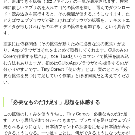
と、追加できる拡張（.tczファイル）の一覧が表示されます。検索
欄に欲しいアプリ名を入れて目的の拡張を探し、選んでダウンロー
ド・読み込みを実行すると、その機能が使えるようになります。た
とえばウェブブラウザが欲しければブラウザの拡張を、テキストエ
ディタが欲しければそのエディタの拡張を追加する、という具合で
す。
拡張には依存関係（その拡張が動くために必要な別の拡張）があ
り、Appブラウザはそれをまとめて取得してくれます。CUIのみの
Coreで作業する場合は、
というコマンドで拡張を読み込
tce-load
む方法もありますが、初めはGUIのAppブラウザから操作するのが
分かりやすいです。Tiny Coreの「使い方」とは、実のところ「必
要な拡張を見つけて足していく作業」とほぼ同義だと考えてくださ
い。
「必要なものだけ足す」思想を体感する
この拡張のしくみを使ううちに、Tiny Coreの「必要なものだけ足
す」という思想が体で分かってきます。ブラウザを足せばウェブが
見られるようになり、日本語フォントの拡張を足せば日本語が表示
できるようになる。一つ足すごとに、何ができるようになったかが