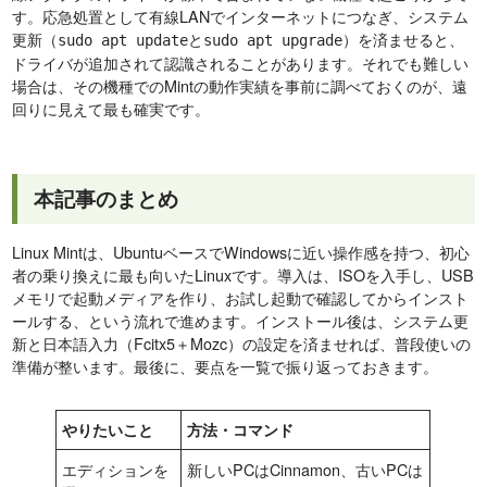
す。応急処置として有線LANでインターネットにつなぎ、システム
更新（
と
）を済ませると、
sudo apt update
sudo apt upgrade
ドライバが追加されて認識されることがあります。それでも難しい
場合は、その機種でのMintの動作実績を事前に調べておくのが、遠
回りに見えて最も確実です。
本記事のまとめ
Linux Mintは、UbuntuベースでWindowsに近い操作感を持つ、初心
者の乗り換えに最も向いたLinuxです。導入は、ISOを入手し、USB
メモリで起動メディアを作り、お試し起動で確認してからインスト
ールする、という流れで進めます。インストール後は、システム更
新と日本語入力（Fcitx5＋Mozc）の設定を済ませれば、普段使いの
準備が整います。最後に、要点を一覧で振り返っておきます。
やりたいこと
方法・コマンド
エディションを
新しいPCはCinnamon、古いPCは