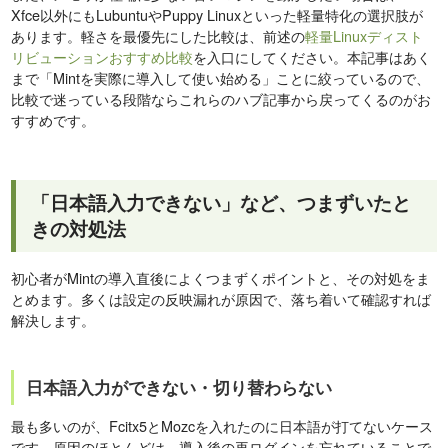
Xfce以外にもLubuntuやPuppy Linuxといった軽量特化の選択肢が
あります。軽さを最優先にした比較は、前述の
軽量Linuxディスト
リビューションおすすめ比較
を入口にしてください。本記事はあく
まで「Mintを実際に導入して使い始める」ことに絞っているので、
比較で迷っている段階ならこれらのハブ記事から戻ってくるのがお
すすめです。
「日本語入力できない」など、つまずいたと
きの対処法
初心者がMintの導入直後によくつまずくポイントと、その対処をま
とめます。多くは設定の反映漏れが原因で、落ち着いて確認すれば
解決します。
日本語入力ができない・切り替わらない
最も多いのが、Fcitx5とMozcを入れたのに日本語が打てないケース
です。原因のほとんどは、導入後の再ログインを忘れていることで