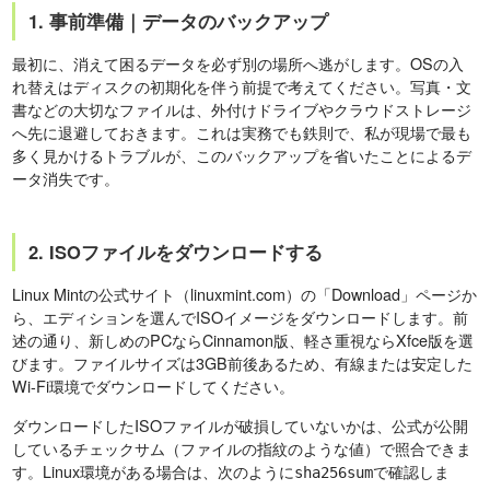
1. 事前準備｜データのバックアップ
最初に、消えて困るデータを必ず別の場所へ逃がします。OSの入
れ替えはディスクの初期化を伴う前提で考えてください。写真・文
書などの大切なファイルは、外付けドライブやクラウドストレージ
へ先に退避しておきます。これは実務でも鉄則で、私が現場で最も
多く見かけるトラブルが、このバックアップを省いたことによるデ
ータ消失です。
2. ISOファイルをダウンロードする
Linux Mintの公式サイト（linuxmint.com）の「Download」ページか
ら、エディションを選んでISOイメージをダウンロードします。前
述の通り、新しめのPCならCinnamon版、軽さ重視ならXfce版を選
びます。ファイルサイズは3GB前後あるため、有線または安定した
Wi-Fi環境でダウンロードしてください。
ダウンロードしたISOファイルが破損していないかは、公式が公開
しているチェックサム（ファイルの指紋のような値）で照合できま
す。Linux環境がある場合は、次のように
で確認しま
sha256sum