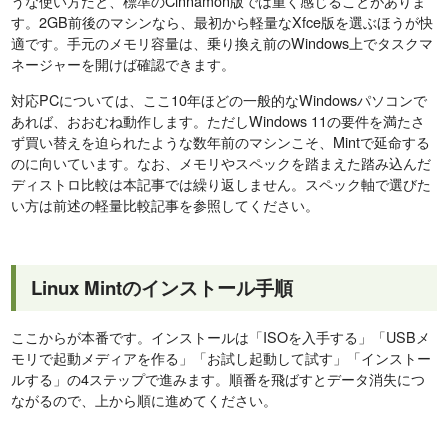
うな使い方だと、標準のCinnamon版では重く感じることがありま
す。2GB前後のマシンなら、最初から軽量なXfce版を選ぶほうが快
適です。手元のメモリ容量は、乗り換え前のWindows上でタスクマ
ネージャーを開けば確認できます。
対応PCについては、ここ10年ほどの一般的なWindowsパソコンで
あれば、おおむね動作します。ただしWindows 11の要件を満たさ
ず買い替えを迫られたような数年前のマシンこそ、Mintで延命する
のに向いています。なお、メモリやスペックを踏まえた踏み込んだ
ディストロ比較は本記事では繰り返しません。スペック軸で選びた
い方は前述の軽量比較記事を参照してください。
Linux Mintのインストール手順
ここからが本番です。インストールは「ISOを入手する」「USBメ
モリで起動メディアを作る」「お試し起動して試す」「インストー
ルする」の4ステップで進みます。順番を飛ばすとデータ消失につ
ながるので、上から順に進めてください。