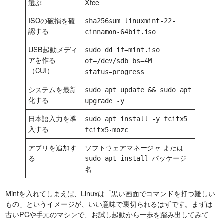
選ぶ
Xfce
ISOの破損を確
sha256sum linuxmint-22-
認する
cinnamon-64bit.iso
USB起動メディ
sudo dd if=mint.iso
アを作る
of=/dev/sdb bs=4M
（CUI）
status=progress
システムを最新
sudo apt update && sudo apt
化する
upgrade -y
日本語入力を導
sudo apt install -y fcitx5
入する
fcitx5-mozc
アプリを追加す
ソフトウェアマネージャ または
る
sudo apt install パッケージ
名
Mintを入れてしまえば、Linuxは「黒い画面でコマンドを打つ難しい
もの」というイメージが、いい意味で裏切られるはずです。まずは
古いPCや手元のマシンで、お試し起動から一歩を踏み出してみて