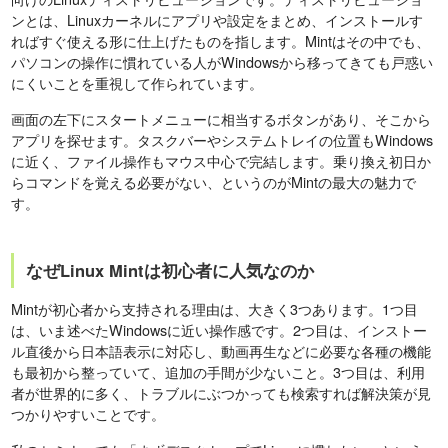
ンとは、Linuxカーネルにアプリや設定をまとめ、インストールす
ればすぐ使える形に仕上げたものを指します。Mintはその中でも、
パソコンの操作に慣れている人がWindowsから移ってきても戸惑い
にくいことを重視して作られています。
画面の左下にスタートメニューに相当するボタンがあり、そこから
アプリを探せます。タスクバーやシステムトレイの位置もWindows
に近く、ファイル操作もマウス中心で完結します。乗り換え初日か
らコマンドを覚える必要がない、というのがMintの最大の魅力で
す。
なぜLinux Mintは初心者に人気なのか
Mintが初心者から支持される理由は、大きく3つあります。1つ目
は、いま述べたWindowsに近い操作感です。2つ目は、インストー
ル直後から日本語表示に対応し、動画再生などに必要な各種の機能
も最初から整っていて、追加の手間が少ないこと。3つ目は、利用
者が世界的に多く、トラブルにぶつかっても検索すれば解決策が見
つかりやすいことです。