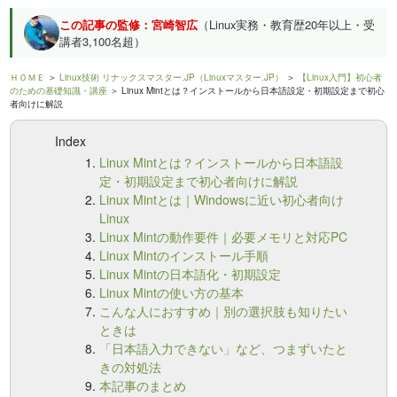
この記事の監修：宮崎智広
（Linux実務・教育歴20年以上・受
講者3,100名超）
ＨＯＭＥ
＞
Linux技術 リナックスマスター.JP（Linuxマスター.JP）
＞
【Linux入門】初心者
のための基礎知識・講座
＞ Linux Mintとは？インストールから日本語設定・初期設定まで初心
者向けに解説
Index
Linux Mintとは？インストールから日本語設
定・初期設定まで初心者向けに解説
Linux Mintとは｜Windowsに近い初心者向け
Linux
Linux Mintの動作要件｜必要メモリと対応PC
Linux Mintのインストール手順
Linux Mintの日本語化・初期設定
Linux Mintの使い方の基本
こんな人におすすめ｜別の選択肢も知りたい
ときは
「日本語入力できない」など、つまずいたと
きの対処法
本記事のまとめ