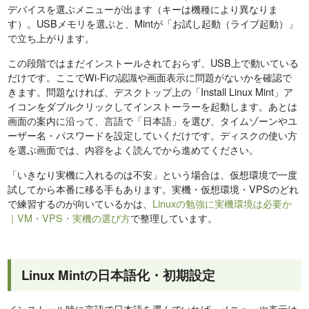
デバイスを選ぶメニューが出ます（キーは機種により異なりま
す）。USBメモリを選ぶと、Mintが「お試し起動（ライブ起動）」
で立ち上がります。
この段階ではまだインストールされておらず、USB上で動いている
だけです。ここでWi-Fiの認識や画面表示に問題がないかを確認で
きます。問題なければ、デスクトップ上の「Install Linux Mint」ア
イコンをダブルクリックしてインストーラーを起動します。あとは
画面の案内に沿って、言語で「日本語」を選び、タイムゾーンやユ
ーザー名・パスワードを設定していくだけです。ディスクの使い方
を選ぶ画面では、内容をよく読んでから進めてください。
「いきなり実機に入れるのは不安」という場合は、仮想環境で一度
試してから本番に移る手もあります。実機・仮想環境・VPSのどれ
で練習するのが向いているかは、
Linuxの勉強に実機環境は必要か
｜VM・VPS・実機の選び方
で整理しています。
Linux Mintの日本語化・初期設定
インストール時に言語で日本語を選んでいれば、メニューや表示は