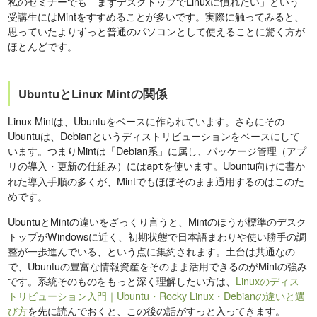
私のセミナーでも「まずデスクトップでLinuxに慣れたい」という
受講生にはMintをすすめることが多いです。実際に触ってみると、
思っていたよりずっと普通のパソコンとして使えることに驚く方が
ほとんどです。
UbuntuとLinux Mintの関係
Linux Mintは、Ubuntuをベースに作られています。さらにその
Ubuntuは、Debianというディストリビューションをベースにして
います。つまりMintは「Debian系」に属し、パッケージ管理（アプ
リの導入・更新の仕組み）には
を使います。Ubuntu向けに書か
apt
れた導入手順の多くが、Mintでもほぼそのまま通用するのはこのた
めです。
UbuntuとMintの違いをざっくり言うと、Mintのほうが標準のデスク
トップがWindowsに近く、初期状態で日本語まわりや使い勝手の調
整が一歩進んでいる、という点に集約されます。土台は共通なの
で、Ubuntuの豊富な情報資産をそのまま活用できるのがMintの強み
です。系統そのものをもっと深く理解したい方は、
Linuxのディス
トリビューション入門｜Ubuntu・Rocky Linux・Debianの違いと選
び方
を先に読んでおくと、この後の話がすっと入ってきます。