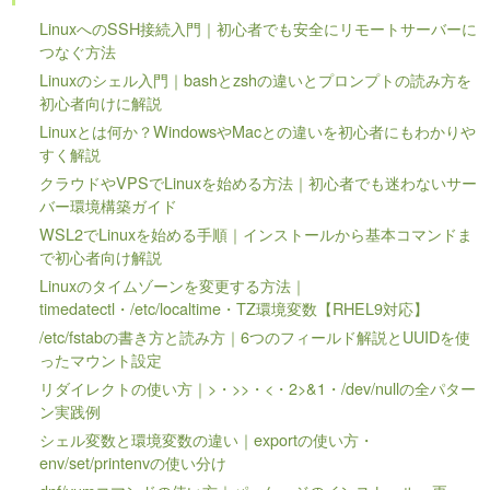
LinuxへのSSH接続入門｜初心者でも安全にリモートサーバーに
つなぐ方法
Linuxのシェル入門｜bashとzshの違いとプロンプトの読み方を
初心者向けに解説
Linuxとは何か？WindowsやMacとの違いを初心者にもわかりや
すく解説
クラウドやVPSでLinuxを始める方法｜初心者でも迷わないサー
バー環境構築ガイド
WSL2でLinuxを始める手順｜インストールから基本コマンドま
で初心者向け解説
Linuxのタイムゾーンを変更する方法｜
timedatectl・/etc/localtime・TZ環境変数【RHEL9対応】
/etc/fstabの書き方と読み方｜6つのフィールド解説とUUIDを使
ったマウント設定
リダイレクトの使い方｜>・>>・<・2>&1・/dev/nullの全パター
ン実践例
シェル変数と環境変数の違い｜exportの使い方・
env/set/printenvの使い分け