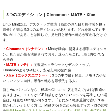
3つのエディション｜Cinnamon・MATE・Xfce
Linux Mintには、デスクトップ環境（画面の見た目と操作感を担う
部分）が異なる3つのエディションがあります。どれを選んでも中
身のMintであることは同じで、見た目と動作の軽さが変わるだけで
す。
・
Mintが独自に開発する標準エディショ
Cinnamon（シナモン）：
ン。見た目が最も洗練されており、迷ったらこれ。現代的なPCな
ら快適
・
従来型のクラシックなデスクトップ。
MATE（マテ）：
Cinnamonよりやや軽く、安定志向の操作感
・
3つの中で最も軽量。メモリの少な
Xfce（エックスエフシー）：
い古いマシン向け。動作の軽さを最優先する人に
新しめのパソコンなら、標準のCinnamon版を選んでおけば間違い
ありません。メモリが2GB前後しかない古いマシンを再生したい場
合は、軽量なXfce版が向きます。「とにかく軽さ重視で古いPCを
動かしたい」という方は、Mint Xfceを含めた軽量ディストロの比較
を
軽量Linuxディストリビューションおすすめ比較｜古いPCでも軽