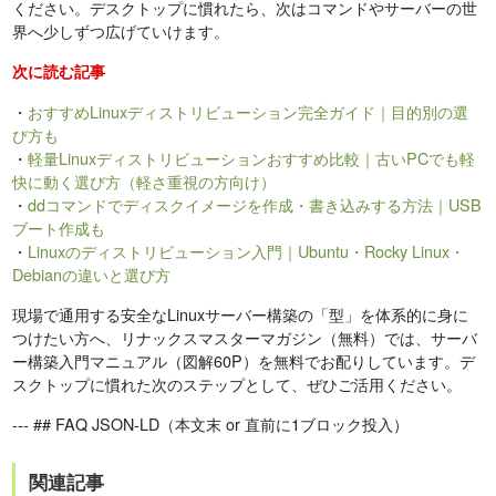
ください。デスクトップに慣れたら、次はコマンドやサーバーの世
界へ少しずつ広げていけます。
次に読む記事
・
おすすめLinuxディストリビューション完全ガイド｜目的別の選
び方も
・
軽量Linuxディストリビューションおすすめ比較｜古いPCでも軽
快に動く選び方（軽さ重視の方向け）
・
ddコマンドでディスクイメージを作成・書き込みする方法｜USB
ブート作成も
・
Linuxのディストリビューション入門｜Ubuntu・Rocky Linux・
Debianの違いと選び方
現場で通用する安全なLinuxサーバー構築の「型」を体系的に身に
つけたい方へ、リナックスマスターマガジン（無料）では、サーバ
ー構築入門マニュアル（図解60P）を無料でお配りしています。デ
スクトップに慣れた次のステップとして、ぜひご活用ください。
--- ## FAQ JSON-LD（本文末 or 直前に1ブロック投入）
関連記事