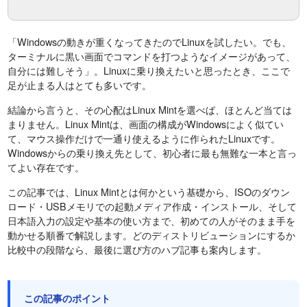
「Windowsの動きが重くなってきたのでLinuxを試したい。でも、
ターミナルに黒い画面でコマンドを打つようなイメージがあって、
自分には難しそう」。Linuxに乗り換えたいと思ったとき、ここで
足が止まる人はとても多いです。
結論から言うと、その心配はLinux Mintを選べば、ほとんど当ては
まりません。Linux Mintは、画面の構成がWindowsによく似てい
て、マウス操作だけで一通り使えるように作られたLinuxです。
Windowsからの乗り換え先として、初心者に最も無難な一本と言っ
てよい存在です。
この記事では、Linux Mintとは何かという基礎から、ISOのダウン
ロード・USBメモリでの起動メディア作成・インストール、そして
日本語入力の設定や基本の使い方まで、初めての人がそのまま手を
動かせる順番で解説します。どのディストリビューションにするか
比較中の段階なら、最後に選び方のハブ記事も案内します。
この記事のポイント