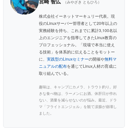
宮崎 智広
（みやざき ともひろ）
株式会社イーネットマーキュリー代表。現
役のLinuxサーバー管理者として20年以上の
実務経験を持ち、これまでに累計3,100名以
上のエンジニアを指導してきたLinux教育の
プロフェッショナル。「現場で本当に使え
る技術」を体系的に伝えることをモットー
に、
実践型のLinuxセミナー
の開催や
無料マ
ニュアルの配布
を通じてLinux人材の育成に
取り組んでいる。
趣味は、キャンプにカメラ、トラウト釣り。好
きな食べ物は、ラーメンにお酒。休肝日が作れ
ない、酒量を減らせないのが悩み。最近、ドラ
マ「フライトエンジェル」を観て涙腺が崩壊し
ました。