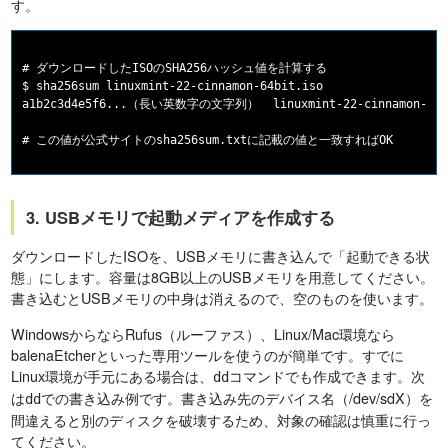
す。
# ダウンロードしたISOのSHA256ハッシュ値を計算する

$ sha256sum linuxmint-22-cinnamon-64bit.iso

a1b2c3d4e5f6...（長い英数字の文字列）  linuxmint-22-cinnamon-64bi
3. USBメモリで起動メディアを作成する
ダウンロードしたISOを、USBメモリに書き込んで「起動できる状
態」にします。容量は8GB以上のUSBメモリを用意してください。
書き込むとUSBメモリの中身は消えるので、空のものを使います。
WindowsからならRufus（ルーファス）、Linux/Mac環境なら
balenaEtcherといった専用ツールを使うのが簡単です。すでに
Linux環境が手元にある場合は、
コマンドでも作成できます。次
dd
は
での書き込み例です。書き込み先のデバイス名（/dev/sdX）を
dd
間違えると別のディスクを破壊するため、対象の確認は慎重に行っ
てください。