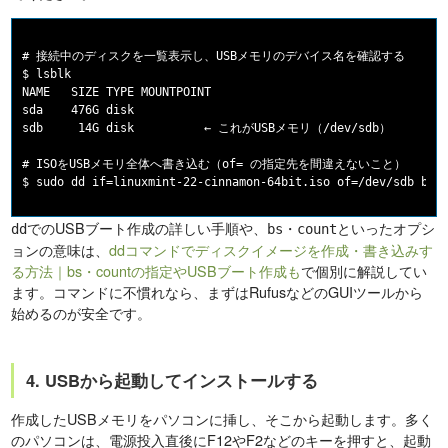
# 接続中のディスクを一覧表示し、USBメモリのデバイス名を確認する

$ lsblk

NAME   SIZE TYPE MOUNTPOINT

sda    476G disk

sdb     14G disk          ← これがUSBメモリ（/dev/sdb）

# ISOをUSBメモリ全体へ書き込む（of= の指定先を間違えないこと）

でのUSBブート作成の詳しい手順や、
・
といったオプシ
dd
bs
count
ョンの意味は、
ddコマンドでディスクイメージを作成・書き込みす
る方法｜bs・countの指定やUSBブート作成も
で個別に解説してい
ます。コマンドに不慣れなら、まずはRufusなどのGUIツールから
始めるのが安全です。
4. USBから起動してインストールする
作成したUSBメモリをパソコンに挿し、そこから起動します。多く
のパソコンは、電源投入直後にF12やF2などのキーを押すと、起動