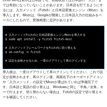
では有効になっていないことがあります。日本語を打てるようにす
るには、入力メソッド（Fcitx5）と日本語変換エンジン（Mozc）を
導入します。Mozcは、Googleが開発した日本語入力の仕組みをベ
ースにしたもので、変換精度に定評があります。
# 入力メソッドFcitx5と日本語変換エンジンMozcを導入する

$ sudo apt install -y fcitx5 fcitx5-mozc

# 入力メソッドフレームワークをFcitx5に切り替える

$ im-config -n fcitx5

導入後は、一度ログアウトして再ログインしてください。これで設
定が反映されます。再ログイン後、画面右下のキーボードアイコン
や「入力メソッド」の設定でMozcが選ばれていれば準備完了で
す。日本語と英語の切り替えは、Windowsと同じ「半角／全角」キ
ーで行えます。切り替わらない場合は、Fcitx5の設定で切り替えキ
ーを確認してください。