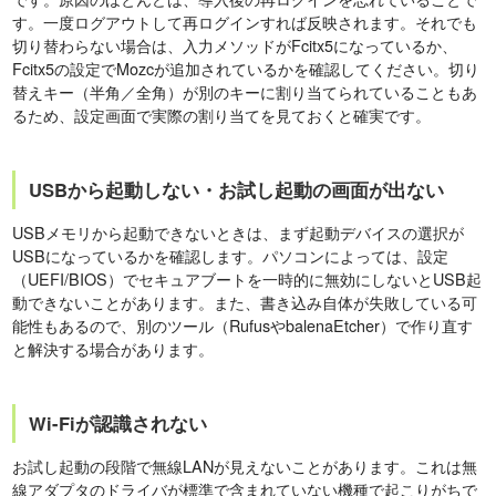
す。一度ログアウトして再ログインすれば反映されます。それでも
切り替わらない場合は、入力メソッドがFcitx5になっているか、
Fcitx5の設定でMozcが追加されているかを確認してください。切り
替えキー（半角／全角）が別のキーに割り当てられていることもあ
るため、設定画面で実際の割り当てを見ておくと確実です。
USBから起動しない・お試し起動の画面が出ない
USBメモリから起動できないときは、まず起動デバイスの選択が
USBになっているかを確認します。パソコンによっては、設定
（UEFI/BIOS）でセキュアブートを一時的に無効にしないとUSB起
動できないことがあります。また、書き込み自体が失敗している可
能性もあるので、別のツール（RufusやbalenaEtcher）で作り直す
と解決する場合があります。
Wi-Fiが認識されない
お試し起動の段階で無線LANが見えないことがあります。これは無
線アダプタのドライバが標準で含まれていない機種で起こりがちで