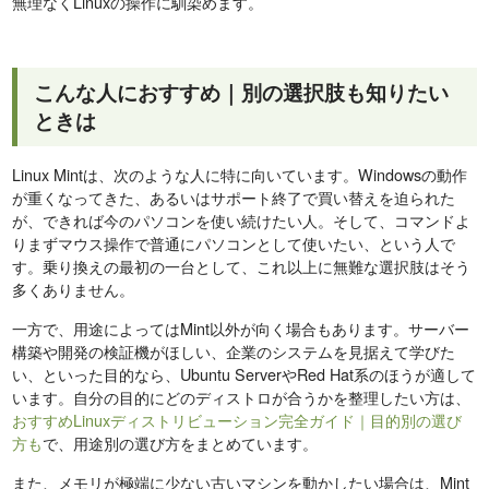
無理なくLinuxの操作に馴染めます。
こんな人におすすめ｜別の選択肢も知りたい
ときは
Linux Mintは、次のような人に特に向いています。Windowsの動作
が重くなってきた、あるいはサポート終了で買い替えを迫られた
が、できれば今のパソコンを使い続けたい人。そして、コマンドよ
りまずマウス操作で普通にパソコンとして使いたい、という人で
す。乗り換えの最初の一台として、これ以上に無難な選択肢はそう
多くありません。
一方で、用途によってはMint以外が向く場合もあります。サーバー
構築や開発の検証機がほしい、企業のシステムを見据えて学びた
い、といった目的なら、Ubuntu ServerやRed Hat系のほうが適して
います。自分の目的にどのディストロが合うかを整理したい方は、
おすすめLinuxディストリビューション完全ガイド｜目的別の選び
方も
で、用途別の選び方をまとめています。
また、メモリが極端に少ない古いマシンを動かしたい場合は、Mint