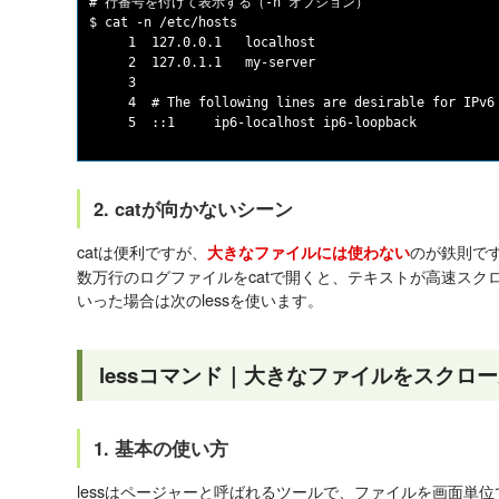
# 行番号を付けて表示する（-n オプション）

$ cat -n /etc/hosts

     1	127.0.0.1   localhost

     2	127.0.1.1   my-server

     3	

     4	# The following lines are desirable for IPv6 capable hosts

2. catが向かないシーン
catは便利ですが、
のが鉄則です。
大きなファイルには使わない
数万行のログファイルをcatで開くと、テキストが高速スク
いった場合は次のlessを使います。
lessコマンド｜大きなファイルをスクロ
1. 基本の使い方
lessはページャーと呼ばれるツールで、ファイルを画面単