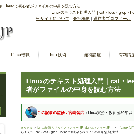
・grep・headで初心者がファイルの中身を読む方法
Linuxのテキスト処理入門｜cat・less・gr
|
当サイトについて
|
会社概要
|
運営者プロフィール
Linux転職
Linux技術
無料講座
有料講
Linuxのテキスト処理入門｜cat・les
者がファイルの中身を読む方法
この記事の監修：宮崎智広
（Linux実務・教育歴20年以
ＨＯＭＥ
＞
Linux技術 リナックスマスター.JP（Linuxマスター.JP）
＞
【Linux
処理入門｜cat・less・grep・headで初心者がファイルの中身を読む方法