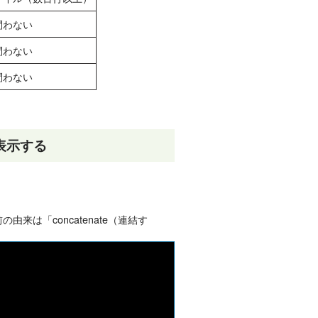
問わない
問わない
問わない
表示する
来は「concatenate（連結す