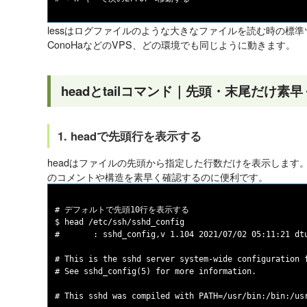
lessはログファイルのような大きなファイルを読む時の標準ツ
ConoHaなどのVPS、どの環境でも同じように動きます。
headとtailコマンド｜先頭・末尾だけ素
1. headで先頭行を表示する
headはファイルの先頭から指定した行数だけを表示します
のコメントや構造を素早く確認するのに便利です。
# デフォルトで先頭10行を表示する

$ head /etc/ssh/sshd_config

#	: sshd_config,v 1.104 2021/07/02 05:11:21 dtucker Exp $

# This is the sshd server system-wide configuration f
# See sshd_config(5) for more information.

# This sshd was compiled with PATH=/usr/bin:/bin:/usr