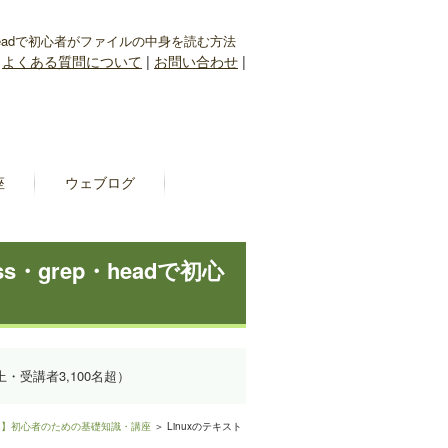
ep・headで初心者がファイルの中身を読む方法
|
よくある質問について
|
お問い合わせ
|
座
ウェブログ
s・grep・headで初心
上・受講者3,100名超）
入門】初心者のための基礎知識・講座
＞ Linuxのテキスト