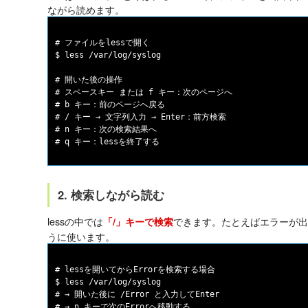
ながら読めます。
# ファイルをlessで開く

$ less /var/log/syslog

# 開いた後の操作

# スペースキー または f キー：次のページへ

# b キー：前のページへ戻る

# / キー → 文字列入力 → Enter：前方検索

# n キー：次の検索結果へ

2. 検索しながら読む
lessの中では
できます。たとえばエラーが出
「/」キーで検索
うに使います。
# lessを開いてからErrorを検索する場合

$ less /var/log/syslog

# → 開いた後に /Error と入力してEnter
