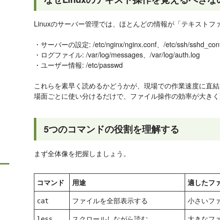
Linuxのサーバー管理では、ほとんどの情報が「テキスト
・サーバーの設定: /etc/nginx/nginx.conf、/etc/ssh/sshd_conf
・ログファイル: /var/log/messages、/var/log/auth.log
・ユーザー情報: /etc/passwd
これらを素早く読めるかどうかが、現場での作業速度に直結
場面ごとに使い分けるだけで、ファイル操作の効率が大きく
5つのコマンドの役割を理解する
まず全体像を把握しましょう。
コマンド
用途
適したフ
ファイルを全部表示する
小さいフ
cat
スクロールしながら読む
大きなフ
less