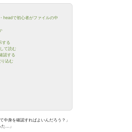
rep・headで初心者がファイルの中
か
示する
ルして読む
く確認する
絞り込む
て中身を確認すればよいんだろう？」
った…」