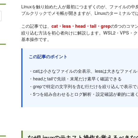
Linuxを触り始めた人が最初につまずくのが、ファイルの中身
ブルクリックでメモ帳が開きますが、Linuxのターミナル
この記事では、
の5つのコマ
cat・less・head・tail・grep
絞り込む方法を初心者向けに解説します。WSL2・VPS・
基本操作です。
この記事のポイント
・catは小さなファイルの全表示、lessは大きなファイ
・headとtailで先頭・末尾だけ素早く確認できる
・grepで特定の文字列を含む行だけを絞り込んで表示で
・5つを組み合わせるとログ解析・設定確認が劇的に速
なぜLinuxのテキスト操作を覚えるべきな