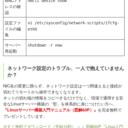
MACアド
nmcli device show
レスの確
認
設定ファ
vi /etc/sysconfig/network-scripts/ifcfg-
イルの編
eth0
集
サーバー
shutdown -r now
再起動
ネットワーク設定のトラブル、一人で抱えていません
か？
NIC名の変更に限らず、ネットワーク設定は一つ間違えると接続が
切れてリモートから操作できなくなります。
ネットの切れ端の情報をコピペするだけでなく、現場で通用する安
全なLinuxサーバー構築の「型」を体系的に身につけたい方へ、
を完全無料で
『Linuxサーバー構築入門マニュアル（図解60P）』
プレゼントしています。
今すぐ無料でダウンロード（登録10秒）
＞＞ 図解60P『Linux入門