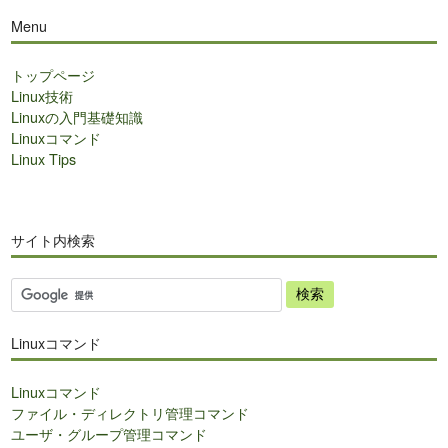
Menu
トップページ
Linux技術
Linuxの入門基礎知識
Linuxコマンド
Linux Tips
サイト内検索
サ
イ
ト
Linuxコマンド
内
検
Linuxコマンド
索
ファイル・ディレクトリ管理コマンド
ユーザ・グループ管理コマンド