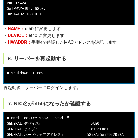
PREFIX=24

GATEWAY=192.168.0.1

DNS1=192.168.0.1
・
eth0 に変更します
NAME：
・
eth0 に変更します
DEVICE：
・
手順4で確認したMACアドレスを追記します
HWADDR：
6. サーバーを再起動する
# shutdown -r now
再起動後、サーバーにログインします。
7. NIC名がeth0になったか確認する
# nmcli device show | head -5

GENERAL.デバイス:                       eth0

GENERAL.タイプ:                         ethernet

GENERAL.ハードウェアアドレス:           58:8A:5A:29:2B:BA
