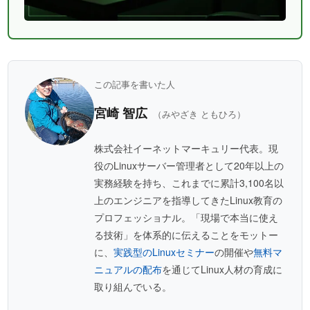
この記事を書いた人
宮崎 智広
（みやざき ともひろ）
株式会社イーネットマーキュリー代表。現
役のLinuxサーバー管理者として20年以上の
実務経験を持ち、これまでに累計3,100名以
上のエンジニアを指導してきたLinux教育の
プロフェッショナル。「現場で本当に使え
る技術」を体系的に伝えることをモットー
に、
実践型のLinuxセミナー
の開催や
無料マ
ニュアルの配布
を通じてLinux人材の育成に
取り組んでいる。