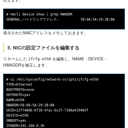
# nmcli device show | grep HWADDR

GENERAL.ハードウェアアドレス:           58:8A:5A:29:2B:BA
表示されたMACアドレスをメモしておきます。
5. NICの設定ファイルを編集する
リネームした
を編集し、NAME・DEVICE・
ifcfg-eth0
HWADDRを修正します。
# vi /etc/sysconfig/network-scripts/ifcfg-eth0

TYPE=Ethernet

BOOTPROTO=none

DEFROUTE=yes

NAME=eth0

HWADDR=58:8A:5A:29:2B:BA

UUID=22f748d6-6718-47ac-bc27-7188a419465f

DEVICE=eth0

ONBOOT=yes

IPADDR=192.168.0.36
