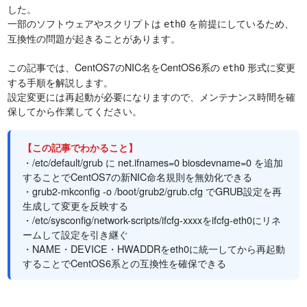
した。
一部のソフトウェアやスクリプトは
を前提にしているため、
eth0
互換性の問題が起きることがあります。
この記事では、CentOS7のNIC名をCentOS6系の
形式に変更
eth0
する手順を解説します。
設定変更には再起動が必要になりますので、メンテナンス時間を確
保してから作業してください。
【この記事でわかること】
・/etc/default/grub に net.ifnames=0 biosdevname=0 を追加
することでCentOS7の新NIC命名規則を無効化できる
・grub2-mkconfig -o /boot/grub2/grub.cfg でGRUB設定を再
生成して変更を反映する
・/etc/sysconfig/network-scripts/ifcfg-xxxxをifcfg-eth0にリネ
ームして設定を引き継ぐ
・NAME・DEVICE・HWADDRをeth0に統一してから再起動
することでCentOS6系との互換性を確保できる