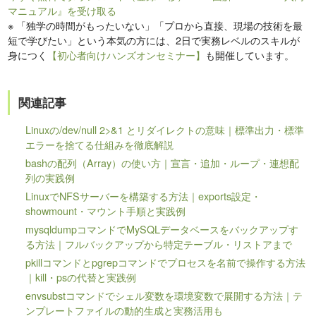
マニュアル』を受け取る
※
「独学の時間がもったいない」「プロから直接、現場の技術を最
短で学びたい」という本気の方には、2日で実務レベルのスキルが
身につく
【初心者向けハンズオンセミナー】
も開催しています。
関連記事
Linuxの/dev/null 2>&1 とリダイレクトの意味｜標準出力・標準
エラーを捨てる仕組みを徹底解説
bashの配列（Array）の使い方｜宣言・追加・ループ・連想配
列の実践例
LinuxでNFSサーバーを構築する方法｜exports設定・
showmount・マウント手順と実践例
mysqldumpコマンドでMySQLデータベースをバックアップす
る方法｜フルバックアップから特定テーブル・リストアまで
pkillコマンドとpgrepコマンドでプロセスを名前で操作する方法
｜kill・psの代替と実践例
envsubstコマンドでシェル変数を環境変数で展開する方法｜テ
ンプレートファイルの動的生成と実務活用も