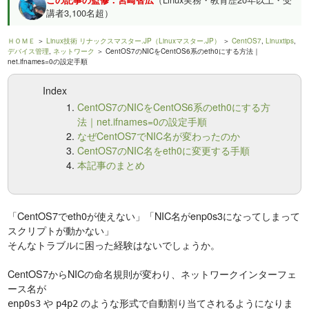
講者3,100名超）
ＨＯＭＥ
＞
Linux技術 リナックスマスター.JP（Linuxマスター.JP）
＞
CentOS7
,
Linuxtips
,
デバイス管理
,
ネットワーク
＞ CentOS7のNICをCentOS6系のeth0にする方法｜
net.ifnames=0の設定手順
Index
CentOS7のNICをCentOS6系のeth0にする方
法｜net.ifnames=0の設定手順
なぜCentOS7でNIC名が変わったのか
CentOS7のNIC名をeth0に変更する手順
本記事のまとめ
「CentOS7でeth0が使えない」「NIC名がenp0s3になってしまって
スクリプトが動かない」
そんなトラブルに困った経験はないでしょうか。
CentOS7からNICの命名規則が変わり、ネットワークインターフェ
ース名が
や
のような形式で自動割り当てされるようになりま
enp0s3
p4p2