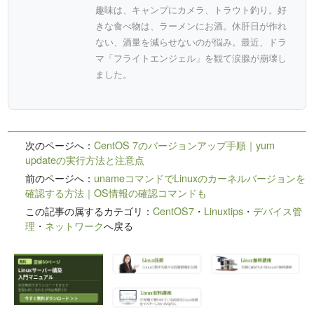
趣味は、キャンプにカメラ、トラウト釣り。好
きな食べ物は、ラーメンにお酒。休肝日が作れ
ない、酒量を減らせないのが悩み。最近、ドラ
マ「フライトエンジェル」を観て涙腺が崩壊し
ました。
次のページへ：
CentOS 7のバージョンアップ手順｜yum
updateの実行方法と注意点
前のページへ：
unameコマンドでLinuxのカーネルバージョンを
確認する方法｜OS情報の確認コマンドも
この記事の属するカテゴリ：
CentOS7
・
Linuxtips
・
デバイス管
理
・
ネットワーク
へ戻る