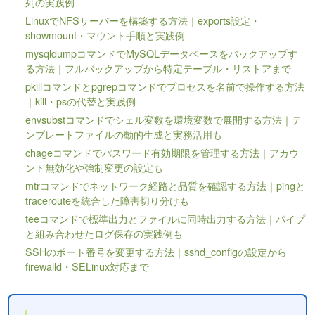
列の実践例
LinuxでNFSサーバーを構築する方法｜exports設定・
showmount・マウント手順と実践例
mysqldumpコマンドでMySQLデータベースをバックアップす
る方法｜フルバックアップから特定テーブル・リストアまで
pkillコマンドとpgrepコマンドでプロセスを名前で操作する方法
｜kill・psの代替と実践例
envsubstコマンドでシェル変数を環境変数で展開する方法｜テ
ンプレートファイルの動的生成と実務活用も
chageコマンドでパスワード有効期限を管理する方法｜アカウ
ント無効化や強制変更の設定も
mtrコマンドでネットワーク経路と品質を確認する方法｜pingと
tracerouteを統合した障害切り分けも
teeコマンドで標準出力とファイルに同時出力する方法｜パイプ
と組み合わせたログ保存の実践例も
SSHのポート番号を変更する方法｜sshd_configの設定から
firewalld・SELinux対応まで