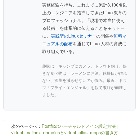
実務経験を持ち、これまでに累計3,100名以
上のエンジニアを指導してきたLinux教育の
プロフェッショナル。「現場で本当に使え
る技術」を体系的に伝えることをモットー
に、
実践型のLinuxセミナー
の開催や
無料マ
ニュアルの配布
を通じてLinux人材の育成に
取り組んでいる。
趣味は、キャンプにカメラ、トラウト釣り。好
きな食べ物は、ラーメンにお酒。休肝日が作れ
ない、酒量を減らせないのが悩み。最近、ドラ
マ「フライトエンジェル」を観て涙腺が崩壊し
ました。
次のページへ：
Postfixのバーチャルドメイン設定方法｜
virtual_mailbox_domainsとvirtual_alias_mapsの書き方