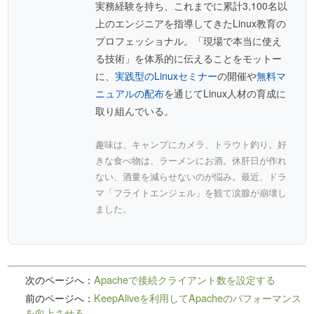
実務経験を持ち、これまでに累計3,100名以
上のエンジニアを指導してきたLinux教育の
プロフェッショナル。「現場で本当に使え
る技術」を体系的に伝えることをモットー
に、
実践型のLinuxセミナー
の開催や
無料マ
ニュアルの配布
を通じてLinux人材の育成に
取り組んでいる。
趣味は、キャンプにカメラ、トラウト釣り。好
きな食べ物は、ラーメンにお酒。休肝日が作れ
ない、酒量を減らせないのが悩み。最近、ドラ
マ「フライトエンジェル」を観て涙腺が崩壊し
ました。
次のページへ：
Apacheで接続クライアント数を設定する
前のページへ：
KeepAliveを利用してApacheのパフォーマンス
を向上させる