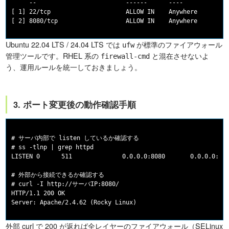
     --                         ------      ----

[ 1] 22/tcp                     ALLOW IN    Anywhere

Ubuntu 22.04 LTS / 24.04 LTS では
が標準のファイアウォール
ufw
管理ツールです。RHEL 系の
と混在させないよ
firewall-cmd
う、運用ルールを統一しておきましょう。
3. ポート変更後の動作確認手順
# サーバ内部で listen しているか確認する

# ss -tlnp | grep httpd

LISTEN 0      511              0.0.0.0:8080       0.0.0.0:*  
# 外部から接続できるか確認する

# curl -I http://サーバIP:8080/

HTTP/1.1 200 OK

外部 curl で 200 が返れば全レイヤーのファイアウォール（SELinux