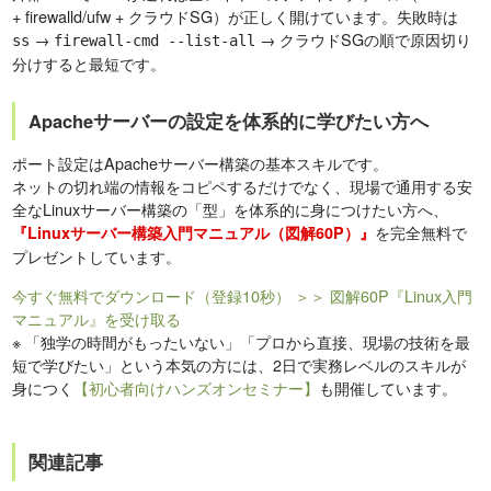
+ firewalld/ufw + クラウドSG）が正しく開けています。失敗時は
→
→ クラウドSGの順で原因切り
ss
firewall-cmd --list-all
分けすると最短です。
Apacheサーバーの設定を体系的に学びたい方へ
ポート設定はApacheサーバー構築の基本スキルです。
ネットの切れ端の情報をコピペするだけでなく、現場で通用する安
全なLinuxサーバー構築の「型」を体系的に身につけたい方へ、
を完全無料で
『Linuxサーバー構築入門マニュアル（図解60P）』
プレゼントしています。
今すぐ無料でダウンロード（登録10秒）
＞＞ 図解60P『Linux入門
マニュアル』を受け取る
※
「独学の時間がもったいない」「プロから直接、現場の技術を最
短で学びたい」という本気の方には、2日で実務レベルのスキルが
身につく
【初心者向けハンズオンセミナー】
も開催しています。
関連記事