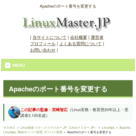
Apacheのポート番号を変更する
|
当サイトについて
|
会社概要
|
運営者
プロフィール
|
よくある質問について
|
お問い合わせ
|
MENU
Apacheのポート番号を変更する
この記事の監修：宮崎智広
（Linux実務・教育歴20年以上・受
講者3,100名超）
ＨＯＭＥ
＞
Linux技術 リナックスマスター.JP（Linuxマスター.JP）
＞
Linuxtips
＞
Apache
,
Linuxtips
,
Webサーバー管理
,
サーバー管理
＞ Apacheのポート番号を変更する