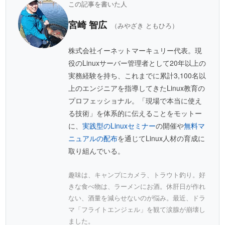
この記事を書いた人
宮崎 智広
（みやざき ともひろ）
株式会社イーネットマーキュリー代表。現
役のLinuxサーバー管理者として20年以上の
実務経験を持ち、これまでに累計3,100名以
上のエンジニアを指導してきたLinux教育の
プロフェッショナル。「現場で本当に使え
る技術」を体系的に伝えることをモットー
に、
実践型のLinuxセミナー
の開催や
無料マ
ニュアルの配布
を通じてLinux人材の育成に
取り組んでいる。
趣味は、キャンプにカメラ、トラウト釣り。好
きな食べ物は、ラーメンにお酒。休肝日が作れ
ない、酒量を減らせないのが悩み。最近、ドラ
マ「フライトエンジェル」を観て涙腺が崩壊し
ました。