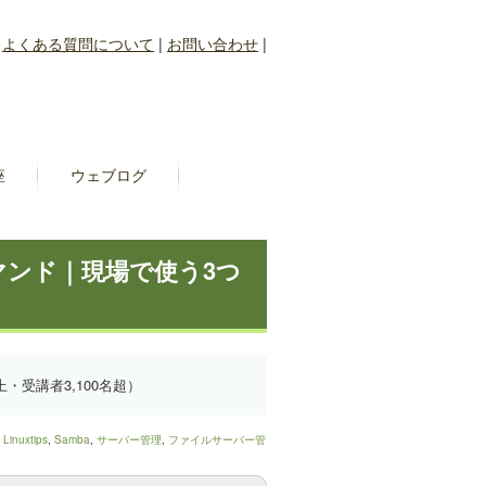
|
よくある質問について
|
お問い合わせ
|
座
ウェブログ
マンド｜現場で使う3つ
上・受講者3,100名超）
＞
Linuxtips
,
Samba
,
サーバー管理
,
ファイルサーバー管