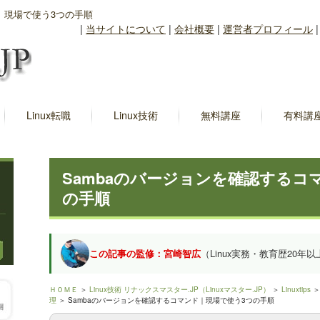
｜現場で使う3つの手順
|
当サイトについて
|
会社概要
|
運営者プロフィール
Linux転職
Linux技術
無料講座
有料講
Sambaのバージョンを確認するコ
の手順
この記事の監修：宮崎智広
（Linux実務・教育歴20年以
ＨＯＭＥ
＞
Linux技術 リナックスマスター.JP（Linuxマスター.JP）
＞
Linuxtips
理
＞ Sambaのバージョンを確認するコマンド｜現場で使う3つの手順