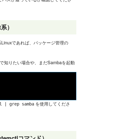
t系）
 Hat系Linuxであれば、パッケージ管理の
知りたい場合や、まだSambaを起動
を使用してくださ
l | grep samba
emctlコマンド）