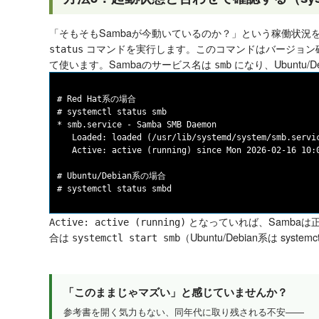
「そもそもSambaが今動いているのか？」という稼働状況
コマンドを実行します。このコマンドはバージョン
status
て使います。Sambaのサービス名は
になり、Ubuntu/D
smb
# Red Hat系の場合

# systemctl status smb

* smb.service - Samba SMB Daemon

   Loaded: loaded (/usr/lib/systemd/system/smb.servic
   Active: active (running) since Mon 2026-02-16 10:0
# Ubuntu/Debian系の場合

となっていれば、Samba
Active: active (running)
合は
（Ubuntu/Debian系は syste
systemctl start smb
「このままじゃマズい」と感じていませんか？
参考書を開く気力もない、同年代に取り残される不安——