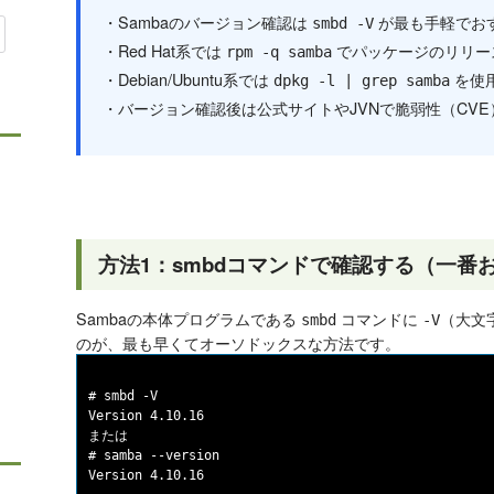
・Sambaのバージョン確認は
が最も手軽でお
smbd -V
・Red Hat系では
でパッケージのリリー
rpm -q samba
・Debian/Ubuntu系では
を使
dpkg -l | grep samba
・バージョン確認後は公式サイトやJVNで脆弱性（CV
方法1：smbdコマンドで確認する（一番
Sambaの本体プログラムである
コマンドに
（大文
smbd
-V
のが、最も早くてオーソドックスな方法です。
# smbd -V

Version 4.10.16

または

# samba --version
