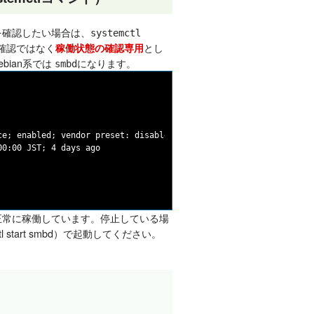
を確認したい場合は、
systemctl
確認ではなく
とし
稼働状態の確認専用
ebian系では
になります。
smbd
e; enabled; vendor preset: disabled)

0:00 JST; 4 days ago

は正常に稼働しています。停止している場
mctl start smbd）で起動してください。