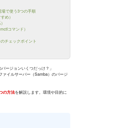
現場で使う3つの手順
すすめ）
系）
mctlコマンド）
合のチェックポイント
aのバージョンいくつだっけ？」
ど、ファイルサーバー（Samba）のバージ
を解説します。環境や目的に
3つの方法