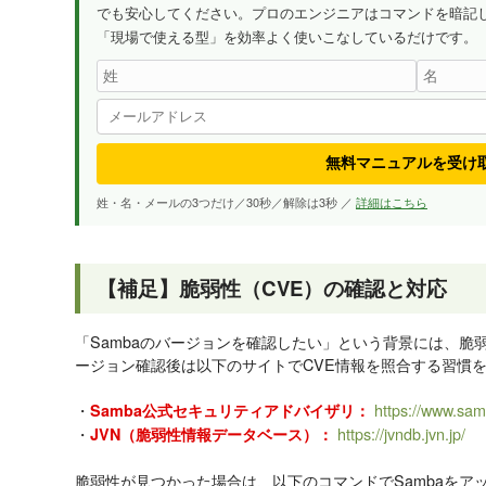
でも安心してください。プロのエンジニアはコマンドを暗記
「現場で使える型」を効率よく使いこなしているだけです。
無料マニュアルを受け
姓・名・メールの3つだけ／30秒／解除は3秒 ／
詳細はこちら
【補足】脆弱性（CVE）の確認と対応
「Sambaのバージョンを確認したい」という背景には、脆
ージョン確認後は以下のサイトでCVE情報を照合する習慣
・
https://www.sam
Samba公式セキュリティアドバイザリ：
・
https://jvndb.jvn.jp/
JVN（脆弱性情報データベース）：
脆弱性が見つかった場合は、以下のコマンドでSambaをア