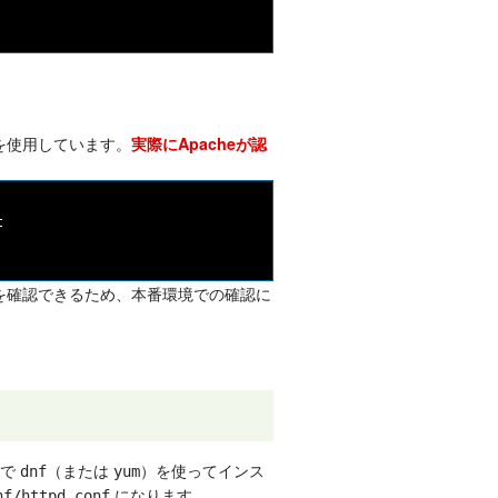
る
値を使用しています。
実際にApacheが認


定を確認できるため、本番環境での確認に
ど）で
（または
）を使ってインス
dnf
yum
になります。
nf/httpd.conf