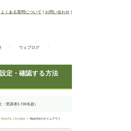
|
よくある質問について
|
お問い合わせ
|
座
ウェブログ
t)を設定・確認する方法
上・受講者3,100名超）
＞
Apache
,
Linuxtips
＞ Apacheのタイムアウト