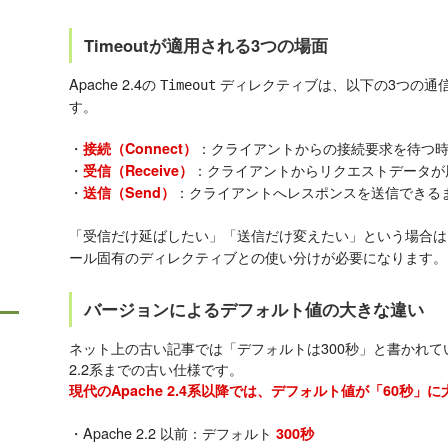
Timeoutが適用される3つの場面
Apache 2.4の
ディレクティブは、以下の3つの通
Timeout
す。
・
：クライアントからの接続要求を待つ
接続（Connect）
・
：クライアントからリクエストデータが
受信（Receive）
・
：クライアントへレスポンスを送信できる
送信（Send）
「受信だけ延ばしたい」「送信だけ変えたい」という場合
ール固有のディレクティブとの使い分けが必要になります。
バージョンによるデフォルト値の大きな違い
ネット上の古い記事では「デフォルトは300秒」と書かれてい
2.2系までの古い仕様です。
現代のApache 2.4系以降では、デフォルト値が「60秒
・Apache 2.2 以前：デフォルト
300秒