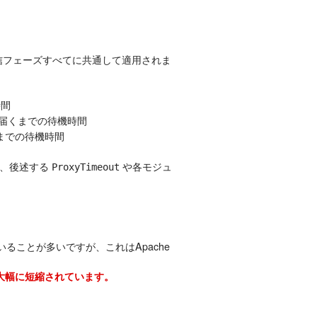
信フェーズすべてに共通して適用されま
時間
届くまでの待機時間
までの待機時間
は、後述する
や各モジュ
ProxyTimeout
ることが多いですが、これはApache
」に大幅に短縮されています。