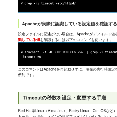
Apacheが実際に認識している設定値を確認す
設定ファイルに記述がない場合は、Apacheがデフォルト
を確認するには以下のコマンドを使います。
識している値
# apachectl -t -D DUMP_RUN_CFG 2>&1 | grep -i timeout
このコマンドはApacheを再起動せずに、現在の実行時設
便利です。
Timeoutの秒数を設定・変更する手順
Red Hat系Linux（AlmaLinux、Rocky Linux、CentOSな
トールした場合、メインの設定ファイルは
/etc/httpd/co