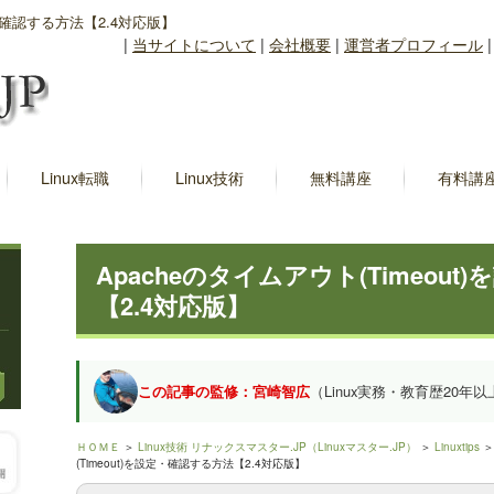
定・確認する方法【2.4対応版】
|
当サイトについて
|
会社概要
|
運営者プロフィール
Linux転職
Linux技術
無料講座
有料講
Apacheのタイムアウト(Timeou
【2.4対応版】
この記事の監修：宮崎智広
（Linux実務・教育歴20年以
ＨＯＭＥ
＞
Linux技術 リナックスマスター.JP（Linuxマスター.JP）
＞
Linuxtips
(Timeout)を設定・確認する方法【2.4対応版】