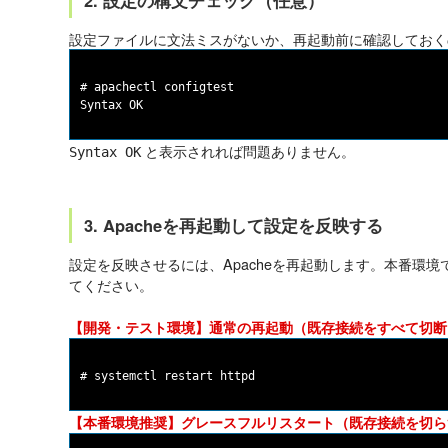
2. 設定の構文チェック（任意）
設定ファイルに文法ミスがないか、再起動前に確認しておく
# apachectl configtest

と表示されれば問題ありません。
Syntax OK
3. Apacheを再起動して設定を反映する
設定を反映させるには、Apacheを再起動します。本番環
てください。
【開発・テスト環境】通常の再起動（既存接続をすべて切断
【本番環境推奨】グレースフルリスタート（既存接続を切ら