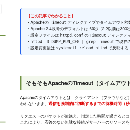
【この記事でわかること】
・Apacheの
ディレクティブでタイムアウト秒
Timeout
・Apache 2.4以降のデフォルトは
（2.2以前は300
60秒
・設定ファイルは
の
ディレクテ
httpd.conf
Timeout
・
で現在
httpd -D DUMP_RUN_CFG | grep Timeout
・設定変更後は
で反映する
systemctl reload httpd
そもそもApacheのTimeout（タイムア
Apacheのタイムアウトとは、クライアント（ブラウザな
われないまま、
通信を強制的に切断するまでの待機時間（秒
リクエストのパケットが途絶え、指定した時間が過ぎるとコ
これにより、応答のない無駄な接続がサーバーのリソースを