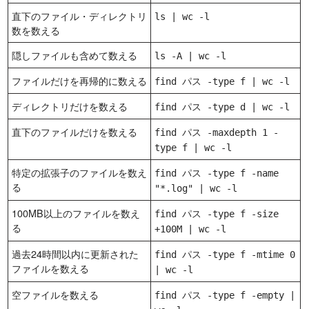
直下のファイル・ディレクトリ
ls | wc -l
数を数える
隠しファイルも含めて数える
ls -A | wc -l
ファイルだけを再帰的に数える
find パス -type f | wc -l
ディレクトリだけを数える
find パス -type d | wc -l
直下のファイルだけを数える
find パス -maxdepth 1 -
type f | wc -l
特定の拡張子のファイルを数え
find パス -type f -name
る
"*.log" | wc -l
100MB以上のファイルを数え
find パス -type f -size
る
+100M | wc -l
過去24時間以内に更新された
find パス -type f -mtime 0
ファイルを数える
| wc -l
空ファイルを数える
find パス -type f -empty |