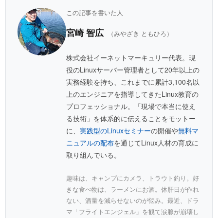
この記事を書いた人
宮崎 智広
（みやざき ともひろ）
株式会社イーネットマーキュリー代表。現
役のLinuxサーバー管理者として20年以上の
実務経験を持ち、これまでに累計3,100名以
上のエンジニアを指導してきたLinux教育の
プロフェッショナル。「現場で本当に使え
る技術」を体系的に伝えることをモットー
に、
実践型のLinuxセミナー
の開催や
無料マ
ニュアルの配布
を通じてLinux人材の育成に
取り組んでいる。
趣味は、キャンプにカメラ、トラウト釣り。好
きな食べ物は、ラーメンにお酒。休肝日が作れ
ない、酒量を減らせないのが悩み。最近、ドラ
マ「フライトエンジェル」を観て涙腺が崩壊し