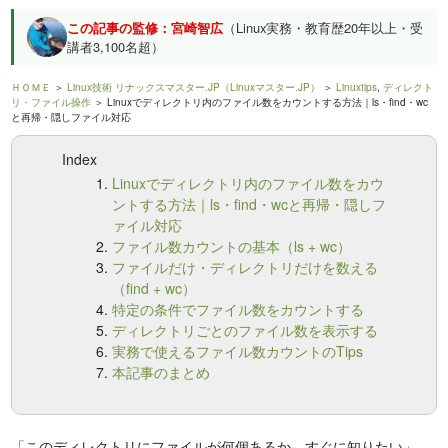
この記事の監修：宮崎智広
（Linux実務・教育歴20年以上・受
講者3,100名超）
ＨＯＭＥ
＞
Linux技術 リナックスマスター.JP（Linuxマスター.JP）
＞
Linuxtips
,
ディレクト
リ・ファイル操作
＞ Linuxでディレクトリ内のファイル数をカウントする方法｜ls・find・wc
と再帰・隠しファイル対応
Index
Linuxでディレクトリ内のファイル数をカウ
ントする方法｜ls・find・wcと再帰・隠しフ
ァイル対応
ファイル数カウントの基本（ls + wc）
ファイルだけ・ディレクトリだけを数える
（find + wc）
特定の条件でファイル数をカウントする
ディレクトリごとのファイル数を表示する
実務で使えるファイル数カウントのTips
本記事のまとめ
「このディレクトリにファイルが何個あるか、すぐに知りたい」