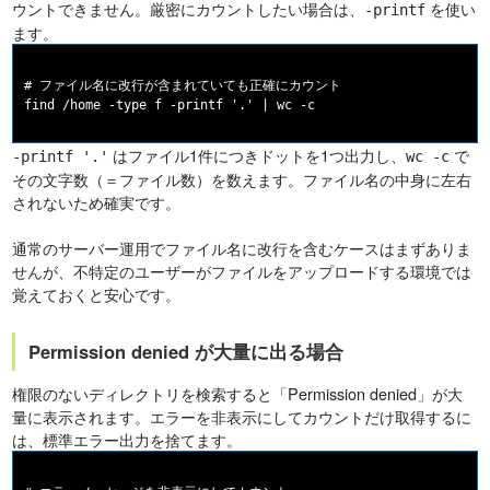
ウントできません。厳密にカウントしたい場合は、
を使い
-printf
ます。
# ファイル名に改行が含まれていても正確にカウント

はファイル1件につきドットを1つ出力し、
で
-printf '.'
wc -c
その文字数（＝ファイル数）を数えます。ファイル名の中身に左右
されないため確実です。
通常のサーバー運用でファイル名に改行を含むケースはまずありま
せんが、不特定のユーザーがファイルをアップロードする環境では
覚えておくと安心です。
Permission denied が大量に出る場合
権限のないディレクトリを検索すると「Permission denied」が大
量に表示されます。エラーを非表示にしてカウントだけ取得するに
は、標準エラー出力を捨てます。