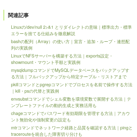
関連記事
Linuxの/dev/null 2>&1 とリダイレクトの意味｜標準出力・標準
エラーを捨てる仕組みを徹底解説
bashの配列（Array）の使い方｜宣言・追加・ループ・連想配
列の実践例
LinuxでNFSサーバーを構築する方法｜exports設定・
showmount・マウント手順と実践例
mysqldumpコマンドでMySQLデータベースをバックアップす
る方法｜フルバックアップから特定テーブル・リストアまで
pkillコマンドとpgrepコマンドでプロセスを名前で操作する方法
｜kill・psの代替と実践例
envsubstコマンドでシェル変数を環境変数で展開する方法｜テ
ンプレートファイルの動的生成と実務活用も
chageコマンドでパスワード有効期限を管理する方法｜アカウ
ント無効化や強制変更の設定も
mtrコマンドでネットワーク経路と品質を確認する方法｜pingと
tracerouteを統合した障害切り分けも