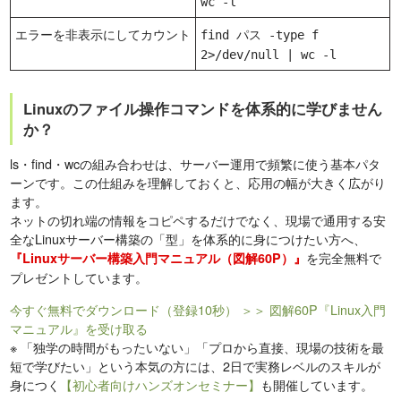
wc -l
エラーを非表示にしてカウント
find パス -type f
2>/dev/null | wc -l
Linuxのファイル操作コマンドを体系的に学びません
か？
ls・find・wcの組み合わせは、サーバー運用で頻繁に使う基本パタ
ーンです。この仕組みを理解しておくと、応用の幅が大きく広がり
ます。
ネットの切れ端の情報をコピペするだけでなく、現場で通用する安
全なLinuxサーバー構築の「型」を体系的に身につけたい方へ、
を完全無料で
『Linuxサーバー構築入門マニュアル（図解60P）』
プレゼントしています。
今すぐ無料でダウンロード（登録10秒）
＞＞ 図解60P『Linux入門
マニュアル』を受け取る
※
「独学の時間がもったいない」「プロから直接、現場の技術を最
短で学びたい」という本気の方には、2日で実務レベルのスキルが
身につく
【初心者向けハンズオンセミナー】
も開催しています。