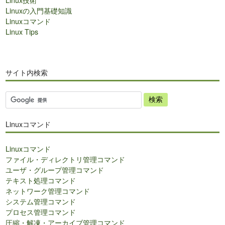
Linuxの入門基礎知識
Linuxコマンド
Linux Tips
サイト内検索
サ
イ
ト
Linuxコマンド
内
検
Linuxコマンド
索
ファイル・ディレクトリ管理コマンド
ユーザ・グループ管理コマンド
テキスト処理コマンド
ネットワーク管理コマンド
システム管理コマンド
プロセス管理コマンド
圧縮・解凍・アーカイブ管理コマンド