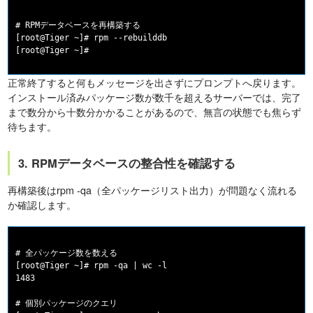
# RPMデータベースを再構築する

[root@Tiger ~]# rpm --rebuilddb

正常終了すると何もメッセージを出さずにプロンプトへ戻ります。
インストール済みパッケージ数が数千を超えるサーバーでは、完了
まで数分から十数分かかることがあるので、無言の状態でも焦らず
待ちます。
3. RPMデータベースの整合性を確認する
再構築後はrpm -qa（全パッケージリスト出力）が問題なく流れる
か確認します。
# 全パッケージ数を数える

[root@Tiger ~]# rpm -qa | wc -l

1483

# 個別パッケージのクエリ
