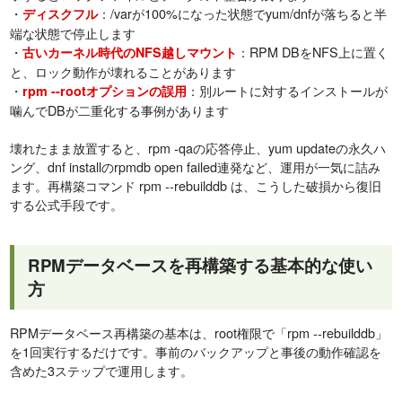
・
：/varが100%になった状態でyum/dnfが落ちると半
ディスクフル
端な状態で停止します
・
：RPM DBをNFS上に置く
古いカーネル時代のNFS越しマウント
と、ロック動作が壊れることがあります
・
：別ルートに対するインストールが
rpm --rootオプションの誤用
噛んでDBが二重化する事例があります
壊れたまま放置すると、rpm -qaの応答停止、yum updateの永久ハ
ング、dnf installのrpmdb open failed連発など、運用が一気に詰み
ます。再構築コマンド rpm --rebuilddb は、こうした破損から復旧
する公式手段です。
RPMデータベースを再構築する基本的な使い
方
RPMデータベース再構築の基本は、root権限で「rpm --rebuilddb」
を1回実行するだけです。事前のバックアップと事後の動作確認を
含めた3ステップで運用します。