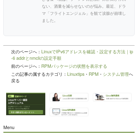
ない、酒量を減らせないのが悩み。最近、ドラ
マ「フライトエンジェル」を観て涙腺が崩壊し
ました。
次のページへ：
LinuxでIPv6アドレスを確認・設定する方法｜ip
-6 addrとnmcliの設定手順
前のページへ：
RPMパッケージの状態を表示する
この記事の属するカテゴリ：
Linuxtips
・
RPM
・
システム管理
へ
戻る
Menu