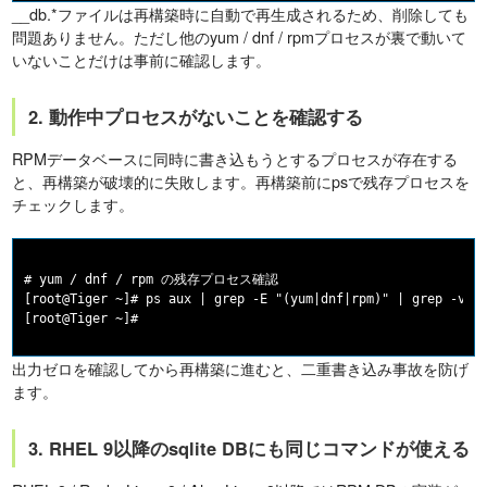
__db.*ファイルは再構築時に自動で再生成されるため、削除しても
問題ありません。ただし他のyum / dnf / rpmプロセスが裏で動いて
いないことだけは事前に確認します。
2. 動作中プロセスがないことを確認する
RPMデータベースに同時に書き込もうとするプロセスが存在する
と、再構築が破壊的に失敗します。再構築前にpsで残存プロセスを
チェックします。
# yum / dnf / rpm の残存プロセス確認

[root@Tiger ~]# ps aux | grep -E "(yum|dnf|rpm)" | grep -v gr
出力ゼロを確認してから再構築に進むと、二重書き込み事故を防げ
ます。
3. RHEL 9以降のsqlite DBにも同じコマンドが使える