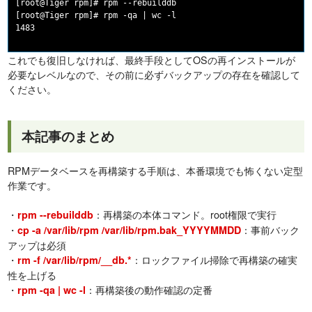
[root@Tiger rpm]# rpm --rebuilddb

[root@Tiger rpm]# rpm -qa | wc -l

これでも復旧しなければ、最終手段としてOSの再インストールが
必要なレベルなので、その前に必ずバックアップの存在を確認して
ください。
本記事のまとめ
RPMデータベースを再構築する手順は、本番環境でも怖くない定型
作業です。
・
：再構築の本体コマンド。root権限で実行
rpm --rebuilddb
・
：事前バック
cp -a /var/lib/rpm /var/lib/rpm.bak_YYYYMMDD
アップは必須
・
：ロックファイル掃除で再構築の確実
rm -f /var/lib/rpm/__db.*
性を上げる
・
：再構築後の動作確認の定番
rpm -qa | wc -l