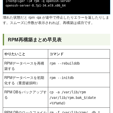
[root@Tiger ~]# rpm -q openssh-server

壊れた状態だと rpm -qa が途中で停止したりエラーを返したりしま
す。スムーズに件数が表示されれば、再構築は成功です。
RPM再構築まとめ早見表
やりたいこと
コマンド
RPMデータベースを再構
rpm --rebuilddb
築する
RPMデータベースを初期
rpm --initdb
化する（重度破損時）
RPM DBをバックアップす
cp -a /var/lib/rpm
る
/var/lib/rpm.bak_$(date
+%Y%m%d)
RPM DBのロックファイル
rm -f /var/lib/rpm/__db.*