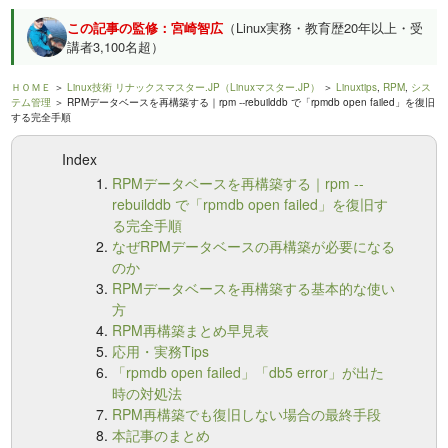
この記事の監修：宮崎智広
（Linux実務・教育歴20年以上・受
講者3,100名超）
ＨＯＭＥ
＞
Linux技術 リナックスマスター.JP（Linuxマスター.JP）
＞
Linuxtips
,
RPM
,
シス
テム管理
＞ RPMデータベースを再構築する｜rpm --rebuilddb で「rpmdb open failed」を復旧
する完全手順
Index
RPMデータベースを再構築する｜rpm --
rebuilddb で「rpmdb open failed」を復旧す
る完全手順
なぜRPMデータベースの再構築が必要になる
のか
RPMデータベースを再構築する基本的な使い
方
RPM再構築まとめ早見表
応用・実務Tips
「rpmdb open failed」「db5 error」が出た
時の対処法
RPM再構築でも復旧しない場合の最終手段
本記事のまとめ