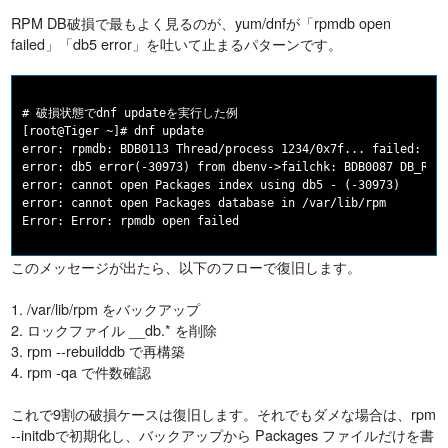
RPM DB破損で最もよく見るのが、yum/dnfが「rpmdb open
failed」「db5 error」を吐いて止まるパターンです。
# 破損状態でdnf updateを実行した例

[root@Tiger ~]# dnf update

error: rpmdb: BDB0113 Thread/process 1234/0x7f... failed: BDB
error: db5 error(-30973) from dbenv->failchk: BDB0087 DB_RUNR
error: cannot open Packages index using db5 - (-30973)

error: cannot open Packages database in /var/lib/rpm

このメッセージが出たら、以下のフローで復旧します。
1. /var/lib/rpm をバックアップ
2. ロックファイル __db.* を削除
3. rpm --rebuilddb で再構築
4. rpm -qa で件数確認
これで9割の破損ケースは復旧します。それでもダメな場合は、rpm
--initdbで初期化し、バックアップから Packages ファイルだけを書