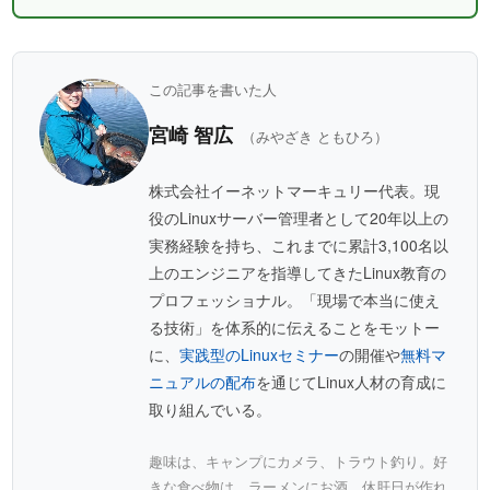
この記事を書いた人
宮崎 智広
（みやざき ともひろ）
株式会社イーネットマーキュリー代表。現
役のLinuxサーバー管理者として20年以上の
実務経験を持ち、これまでに累計3,100名以
上のエンジニアを指導してきたLinux教育の
プロフェッショナル。「現場で本当に使え
る技術」を体系的に伝えることをモットー
に、
実践型のLinuxセミナー
の開催や
無料マ
ニュアルの配布
を通じてLinux人材の育成に
取り組んでいる。
趣味は、キャンプにカメラ、トラウト釣り。好
きな食べ物は、ラーメンにお酒。休肝日が作れ