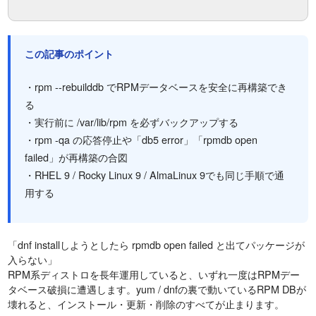
この記事のポイント
・rpm --rebuilddb でRPMデータベースを安全に再構築でき
る
・実行前に /var/lib/rpm を必ずバックアップする
・rpm -qa の応答停止や「db5 error」「rpmdb open
failed」が再構築の合図
・RHEL 9 / Rocky Linux 9 / AlmaLinux 9でも同じ手順で通
用する
「dnf installしようとしたら rpmdb open failed と出てパッケージが
入らない」
RPM系ディストロを長年運用していると、いずれ一度はRPMデー
タベース破損に遭遇します。yum / dnfの裏で動いているRPM DBが
壊れると、インストール・更新・削除のすべてが止まります。