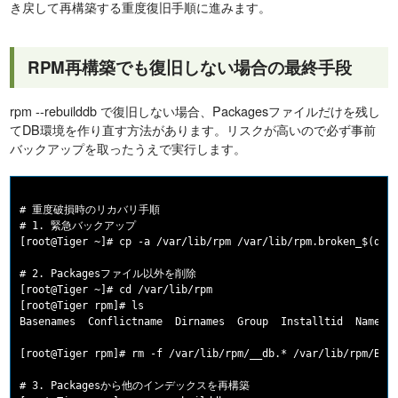
き戻して再構築する重度復旧手順に進みます。
RPM再構築でも復旧しない場合の最終手段
rpm --rebuilddb で復旧しない場合、Packagesファイルだけを残し
てDB環境を作り直す方法があります。リスクが高いので必ず事前
バックアップを取ったうえで実行します。
# 重度破損時のリカバリ手順

# 1. 緊急バックアップ

[root@Tiger ~]# cp -a /var/lib/rpm /var/lib/rpm.broken_$(date
# 2. Packagesファイル以外を削除

[root@Tiger ~]# cd /var/lib/rpm

[root@Tiger rpm]# ls

Basenames  Conflictname  Dirnames  Group  Installtid  Name  O
[root@Tiger rpm]# rm -f /var/lib/rpm/__db.* /var/lib/rpm/Base
# 3. Packagesから他のインデックスを再構築
