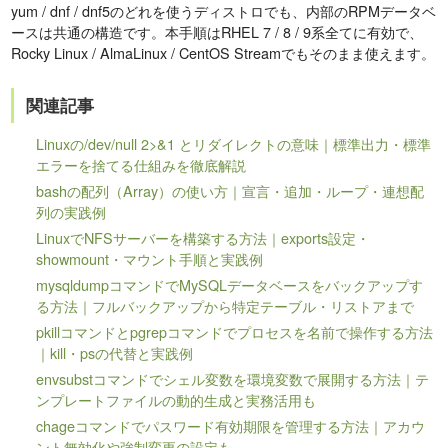
yum / dnf / dnf5のどれを使うディストロでも、内部のRPMデータベ
ースは共通の構造です。本手順はRHEL 7 / 8 / 9系全てに有効で、
Rocky Linux / AlmaLinux / CentOS Streamでもそのまま使えます。
関連記事
Linuxの/dev/null 2>&1 とリダイレクトの意味｜標準出力・標準
エラーを捨てる仕組みを徹底解説
bashの配列（Array）の使い方｜宣言・追加・ループ・連想配
列の実践例
LinuxでNFSサーバーを構築する方法｜exports設定・
showmount・マウント手順と実践例
mysqldumpコマンドでMySQLデータベースをバックアップす
る方法｜フルバックアップから特定テーブル・リストアまで
pkillコマンドとpgrepコマンドでプロセスを名前で操作する方法
｜kill・psの代替と実践例
envsubstコマンドでシェル変数を環境変数で展開する方法｜テ
ンプレートファイルの動的生成と実務活用も
chageコマンドでパスワード有効期限を管理する方法｜アカウ
ント無効化や強制変更の設定も