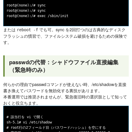
root@(none):/# sync

root@(none):/# sync

または
でも可。sync を2回打つのは古典的なディスク
reboot -f
フラッシュの慣習で、ファイルシステム破損を避けるための保険で
す。
passwdの代替：シャドウファイル直接編集
（緊急時のみ）
何らかの理由でpasswdコマンドが使えない時、/etc/shadowを直接
書き換えてパスワードを無効化する裏技があります。
本番運用では推奨されませんが、緊急復旧時の選択肢として知って
おくと役立ちます。
# 該当行を vi で開く

sh-5.1# vi /etc/shadow

# root行の2フィールド目（パスワードハッシュ）を空にする
