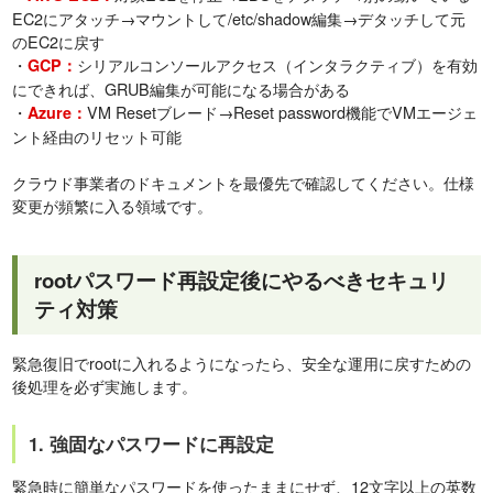
EC2にアタッチ→マウントして/etc/shadow編集→デタッチして元
のEC2に戻す
・
シリアルコンソールアクセス（インタラクティブ）を有効
GCP：
にできれば、GRUB編集が可能になる場合がある
・
VM Resetブレード→Reset password機能でVMエージェ
Azure：
ント経由のリセット可能
クラウド事業者のドキュメントを最優先で確認してください。仕様
変更が頻繁に入る領域です。
rootパスワード再設定後にやるべきセキュリ
ティ対策
緊急復旧でrootに入れるようになったら、安全な運用に戻すための
後処理を必ず実施します。
1. 強固なパスワードに再設定
緊急時に簡単なパスワードを使ったままにせず、12文字以上の英数