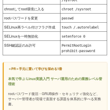
/sysroot
chrootしてroot環境に入る
chroot /sysroot
rootパスワードを変更
passwd
SELinux再ラベル付けフラグ作成
touch /.autorelabel
SELinuxを一時無効化
setenforce 0
SSH鍵認証のみ許可
PermitRootLogin
prohibit-password
＜PR＞手元に置いて学びを深める1冊
本気で学ぶ Linux実践入門 サーバ運用のための業務レベル管
理術
rootパスワード復旧・GRUB操作・セキュリティ強化など、
サーバー管理者が現場で直面する課題を体系的に学べる実務
書。