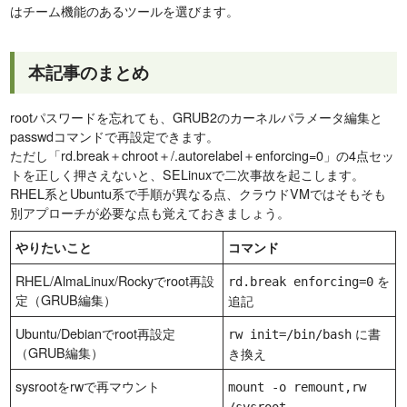
はチーム機能のあるツールを選びます。
本記事のまとめ
rootパスワードを忘れても、GRUB2のカーネルパラメータ編集と
passwdコマンドで再設定できます。
ただし「rd.break＋chroot＋/.autorelabel＋enforcing=0」の4点セッ
トを正しく押さえないと、SELinuxで二次事故を起こします。
RHEL系とUbuntu系で手順が異なる点、クラウドVMではそもそも
別アプローチが必要な点も覚えておきましょう。
やりたいこと
コマンド
RHEL/AlmaLinux/Rockyでroot再設
を
rd.break enforcing=0
定（GRUB編集）
追記
Ubuntu/Debianでroot再設定
に書
rw init=/bin/bash
（GRUB編集）
き換え
sysrootをrwで再マウント
mount -o remount,rw