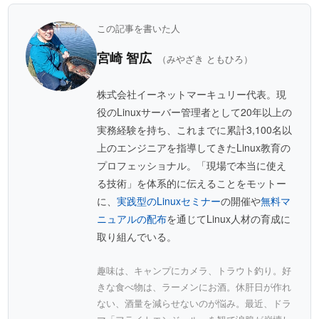
この記事を書いた人
宮崎 智広
（みやざき ともひろ）
株式会社イーネットマーキュリー代表。現
役のLinuxサーバー管理者として20年以上の
実務経験を持ち、これまでに累計3,100名以
上のエンジニアを指導してきたLinux教育の
プロフェッショナル。「現場で本当に使え
る技術」を体系的に伝えることをモットー
に、
実践型のLinuxセミナー
の開催や
無料マ
ニュアルの配布
を通じてLinux人材の育成に
取り組んでいる。
趣味は、キャンプにカメラ、トラウト釣り。好
きな食べ物は、ラーメンにお酒。休肝日が作れ
ない、酒量を減らせないのが悩み。最近、ドラ