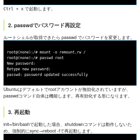
で起動します。
Ctrl + x
2. passwdでパスワード再設定
ルートシェルが取得できたら passwd でパスワードを変更します。
root@(none):/# mount -o remount,rw /

root@(none):/# passwd root

New password:

Retype new password:

Ubuntuはデフォルトでrootアカウントが無効化されていますが、
passwdコマンド自体は機能します。再有効化する形になります。
3. 再起動
init=/bin/bashで起動した場合、shutdownコマンドは動作しないた
め、強制的にsync→reboot -fで再起動します。