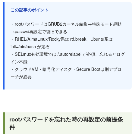
この記事のポイント
・rootパスワードはGRUB2カーネル編集→特殊モード起動
→passwd再設定で復旧できる
・RHEL/AlmaLinux/Rocky系は rd.break、Ubuntu系は
init=/bin/bash が定石
・SELinux有効環境では /.autorelabel が必須、忘れるとログ
イン不能
・クラウドVM・暗号化ディスク・Secure Bootは別アプロ
ーチが必要
rootパスワードを忘れた時の再設定の前提条
件