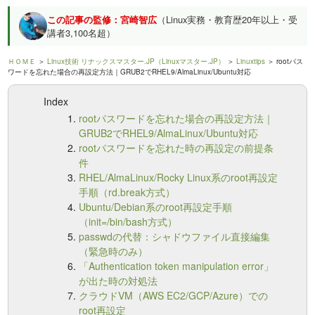
この記事の監修：宮崎智広
（Linux実務・教育歴20年以上・受
講者3,100名超）
ＨＯＭＥ
＞
Linux技術 リナックスマスター.JP（Linuxマスター.JP）
＞
Linuxtips
＞ rootパス
ワードを忘れた場合の再設定方法｜GRUB2でRHEL9/AlmaLinux/Ubuntu対応
Index
rootパスワードを忘れた場合の再設定方法｜
GRUB2でRHEL9/AlmaLinux/Ubuntu対応
rootパスワードを忘れた時の再設定の前提条
件
RHEL/AlmaLinux/Rocky Linux系のroot再設定
手順（rd.break方式）
Ubuntu/Debian系のroot再設定手順
（init=/bin/bash方式）
passwdの代替：シャドウファイル直接編集
（緊急時のみ）
「Authentication token manipulation error」
が出た時の対処法
クラウドVM（AWS EC2/GCP/Azure）での
root再設定