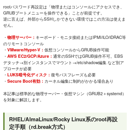
rootパスワード再設定は「物理またはコンソールにアクセスでき、
GRUBブートメニューを操作できる」ことが前提です。
逆に言えば、外部からSSHしかできない環境ではこの方法は使えま
せん。
・
キーボード・モニタ接続またはIPMI/iLO/iDRAC等
物理サーバー：
のリモートコンソール
・
仮想コンソールからGRUB操作可能
VMware/Hyper-V：
・
通常のSSHではGRUB操作不可。EBS
AWS EC2/GCP/Azure：
デタッチ→別インスタンスでマウント→/etc/shadow編集 など別ア
プローチが必要
・
復号パスフレーズも必要
LUKS暗号化ディスク：
・
カーネル編集に制約がかかる場合あり
Secure Boot有効：
本記事は標準的な物理サーバー・仮想マシン（GRUB2＋systemd）
を対象に解説します。
RHEL/AlmaLinux/Rocky Linux系のroot再設
定手順（rd.break方式）