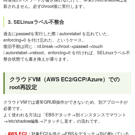
新されません。必ずchroot後に実行します。
3. SELinuxラベル不整合
過去にpasswdを実行した際 /.autorelabel を忘れていた、
enforcing=0 を付け忘れた、というケース。
復旧手順は同じ：rd.break→chroot→passwd→touch
/.autorelabel→reboot。enforcing=0 を付ければ、SELinuxラベル不
整合状態でも書き換えが通ります。
クラウドVM（AWS EC2/GCP/Azure）での
root再設定
クラウドVMでは通常GRUB操作ができないため、別アプローチが
必要です。
よく使われる方法は「EBSデタッチ→別インスタンスでマウント
→/etc/shadow編集→アタッチし直す」の流れです。
・
対象EC2を停止→EBSをデタッチ→別の動いている
AWS EC2：