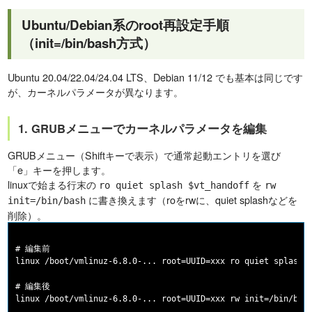
Ubuntu/Debian系のroot再設定手順
（init=/bin/bash方式）
Ubuntu 20.04/22.04/24.04 LTS、Debian 11/12 でも基本は同じです
が、カーネルパラメータが異なります。
1. GRUBメニューでカーネルパラメータを編集
GRUBメニュー（Shiftキーで表示）で通常起動エントリを選び
「e」キーを押します。
linuxで始まる行末の
を
ro quiet splash $vt_handoff
rw
に書き換えます（roをrwに、quiet splashなどを
init=/bin/bash
削除）。
# 編集前

linux /boot/vmlinuz-6.8.0-... root=UUID=xxx ro quiet splash $
# 編集後
