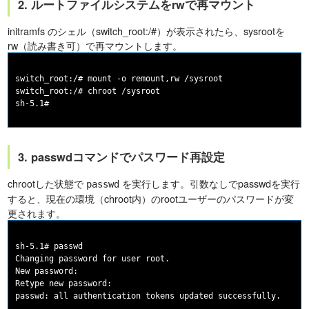
2. ルートファイルシステムをrwで再マウント
initramfs のシェル（switch_root:/#）が表示されたら、sysrootを
rw（読み書き可）で再マウントします。
switch_root:/# mount -o remount,rw /sysroot

switch_root:/# chroot /sysroot

3. passwdコマンドでパスワード再設定
chrootした状態で
を実行します。引数なしでpasswdを実行
passwd
すると、現在の環境（chroot内）のrootユーザーのパスワードが変
更されます。
sh-5.1# passwd

Changing password for user root.

New password:

Retype new password:
