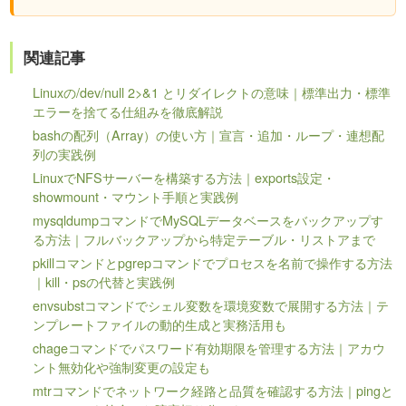
関連記事
Linuxの/dev/null 2>&1 とリダイレクトの意味｜標準出力・標準
エラーを捨てる仕組みを徹底解説
bashの配列（Array）の使い方｜宣言・追加・ループ・連想配
列の実践例
LinuxでNFSサーバーを構築する方法｜exports設定・
showmount・マウント手順と実践例
mysqldumpコマンドでMySQLデータベースをバックアップす
る方法｜フルバックアップから特定テーブル・リストアまで
pkillコマンドとpgrepコマンドでプロセスを名前で操作する方法
｜kill・psの代替と実践例
envsubstコマンドでシェル変数を環境変数で展開する方法｜テ
ンプレートファイルの動的生成と実務活用も
chageコマンドでパスワード有効期限を管理する方法｜アカウ
ント無効化や強制変更の設定も
mtrコマンドでネットワーク経路と品質を確認する方法｜pingと