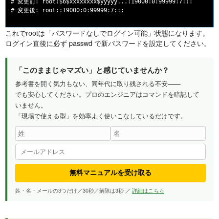
# 変更前: root:$6$xxxxxxxx$yyyyy...:19000:0:99999:7:::

これでrootは「パスワードなしでログイン可能」状態になります。
ログイン直後に必ず passwd で新パスワードを設定してください。
「このままじゃマズい」と感じていませんか？
参考書を開く気力もない、同年代に取り残される不安——
でも安心してください。プロのエンジニアはコマンドを暗記して
いません。
「現場で使える型」を効率よく使いこなしているだけです。
無料マニュアルを受け取る
姓・名・メールの3つだけ／30秒／解除は3秒 ／
詳細はこちら