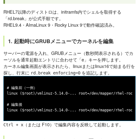
RHEL7以降のディストロは、initramfs内でシェルを取得する
「rd.break」が公式手順です。
RHEL9.4・AlmaLinux 9・Rocky Linux 9で動作確認済み。
1. 起動時にGRUBメニューでカーネルを編集
サーバーの電源を入れ、GRUBメニュー（数秒間表示される）でカ
ーソルを通常起動エントリに合わせて「e」キーを押します。
カーネル編集画面が表示されたら、linuxまたはlinux16で始まる行を
探し、行末に
を追記します。
rd.break enforcing=0
# 編集前（一例）

linux ($root)/vmlinuz-5.14.0-... root=/dev/mapper/rhel-root r
# 編集後

（または F10）で編集内容を反映して起動します。
Ctrl + x