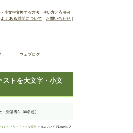
大文字・小文字変換する方法｜使い方と応用例
|
よくある質問について
|
お問い合わせ
|
座
ウェブログ
テキストを大文字・小文
上・受講者3,100名超）
ディレクトリ・ファイル操作
＞ trコマンドでLinuxのフ