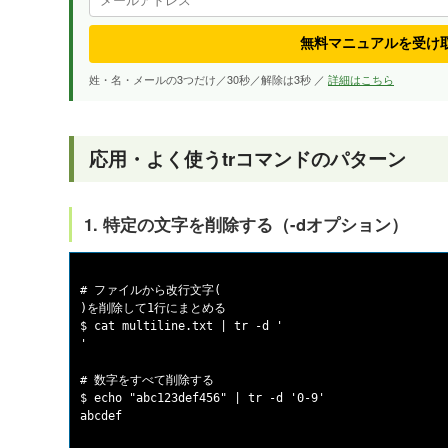
無料マニュアルを受け
姓・名・メールの3つだけ／30秒／解除は3秒 ／
詳細はこちら
応用・よく使うtrコマンドのパターン
1. 特定の文字を削除する（-dオプション）
# ファイルから改行文字(

)を削除して1行にまとめる

$ cat multiline.txt | tr -d '

'

# 数字をすべて削除する

$ echo "abc123def456" | tr -d '0-9'
