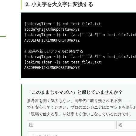
2. 小文字を大文字に変換する
[pakira@Tiger ~]$ cat test_file2.txt

abcdefghijklmnopqrstuvwxyz

[pakira@Tiger ~]$ tr '[a-z]' '[A-Z]' < test_file2.txt
ABCDEFGHIJKLMNOPQRSTUVWXYZ

# 結果を新しいファイルに保存する

[pakira@Tiger ~]$ tr '[a-z]' '[A-Z]' < test_file2.txt
[pakira@Tiger ~]$ cat test_file3.txt

「このままじゃマズい」と感じていませんか？
参考書を開く気力もない、同年代に取り残される不安——
でも安心してください。プロのエンジニアはコマンドを暗記
「現場で使える型」を効率よく使いこなしているだけです。