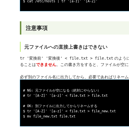
注意事項
元ファイルへの直接上書きはできない
のよう
tr '変換前' '変換後' < file.txt > file.txt
ることは
。この書き方をすると、ファイルが空に
できません
必ず別のファイル名に出力してから、必要であればリネーム
# NG: 元ファイルが空になる（絶対にやらない）

# tr '[A-Z]' '[a-z]' < file.txt > file.txt

# OK: 別ファイルに出力してからリネームする

$ tr '[A-Z]' '[a-z]' < file.txt > file_new.txt
