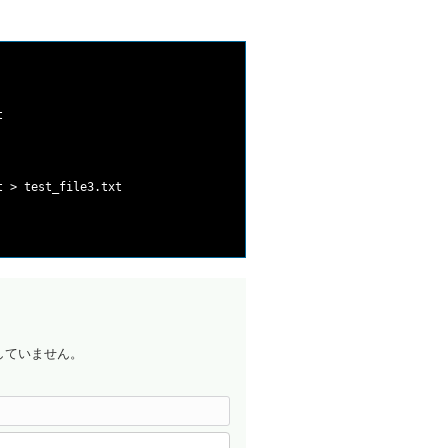


 > test_file3.txt

していません。