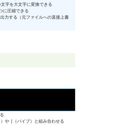
[A-Z]'で小文字を大文字に変換できる
を1つに圧縮できる
に出力する（元ファイルへの直接上書
る
ト）や
（パイプ）と組み合わせる
|