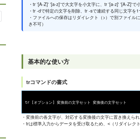
・tr '[A-Z]' '[a-z]'で大文字を小文字に、tr '[a-z]' '
・tr -dで特定の文字を削除、tr -sで連続する同じ文字
・ファイルへの保存はリダイレクト（>）で別ファイル
き不可）
基本的な使い方
trコマンドの書式
・変換前の各文字が、対応する変換後の文字に置き換えられ
・trは標準入力からデータを受け取るため、
（リダイレク
<