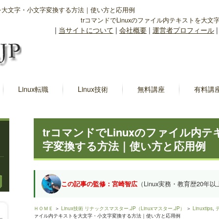
ストを大文字・小文字変換する方法｜使い方と応用例
trコマンドでLinuxのファイル内テキストを
|
当サイトについて
|
会社概要
|
運営者プロフィール
Linux転職
Linux技術
無料講座
有料講
trコマンドでLinuxのファイル内
字変換する方法｜使い方と応用例
この記事の監修：宮崎智広
（Linux実務・教育歴20年以
ＨＯＭＥ
＞
Linux技術 リナックスマスター.JP（Linuxマスター.JP）
＞
Linuxtips
,
ァイル内テキストを大文字・小文字変換する方法｜使い方と応用例