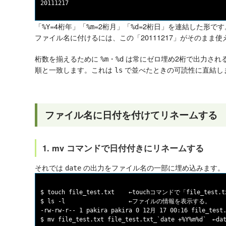
「
=4桁年」「
=2桁月」「
=2桁日」を連結した形です
%Y
%m
%d
ファイル名に付けるには、この「20111217」がそのまま使
桁数を揃えるために
・
は常にゼロ埋め2桁で出力され
%m
%d
順と一致します。これは
で並べたときの可読性に直結し
ls
ファイル名に日付を付けてリネームする
1. mv コマンドで日付付きにリネームする
それでは
の出力をファイル名の一部に埋め込みます。
date
$ touch file_test.txt    ←touchコマンドで「file_tes
$ ls -l                  ←ファイルの情報を表示する。

-rw-rw-r-- 1 pakira pakira 0 12月 17 00:16 file_test.
$ mv file_test.txt file_test.txt_`date +%Y%m%d`