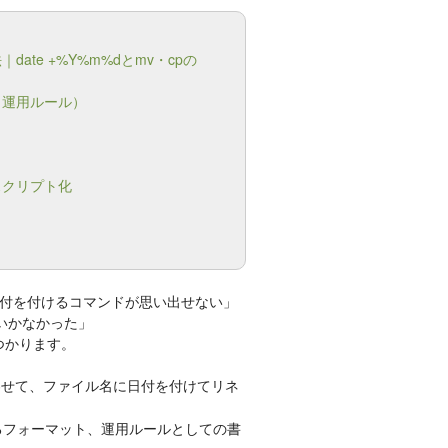
te +%Y%m%dとmv・cpの
・運用ルール）
スクリプト化
付を付けるコマンドが思い出せない」
くいかなかった」
つかります。
せて、ファイル名に日付を付けてリネ
るフォーマット、運用ルールとしての書