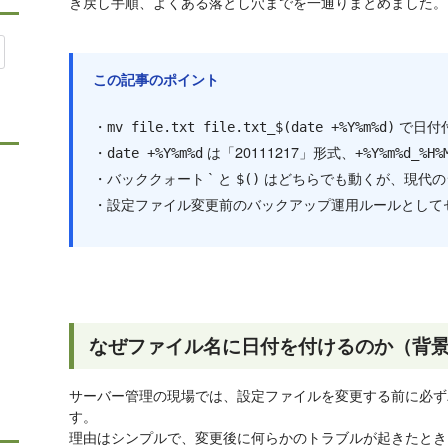
き戻し手順、よくある落とし穴までを一通りまとめました。
この記事のポイント
・
で日付
mv file.txt file.txt_$(date +%Y%m%d)
・
は「20111217」形式、
date +%Y%m%d
+%Y%m%d_%H%
・バッククォート ` と
はどちらでも動くが、現代の
$()
・設定ファイル変更前のバックアップ運用ルールとして
なぜファイル名に日付を付けるのか（背
サーバー管理の現場では、設定ファイルを変更する前に必ず
す。
理由はシンプルで、変更後に何らかのトラブルが起きたとき