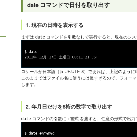
date コマンドで日付を取り出す
1. 現在の日時を表示する
まずは
コマンドを引数なしで実行すると、現在のシス
date
$ date

ロケールが日本語（ja_JP.UTF-8）であれば、上記のよ
このままではファイル名に使うには長すぎるので、フォーマ
します。
2. 年月日だけを8桁の数字で取り出す
コマンドの引数に
を渡すと、任意の形式で出力
date
+書式
$ date +%Y%m%d
