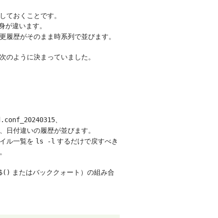
しておくことです。
身が違います。
更履歴がそのまま時系列で並びます。
次のように決まっていました。
、
d.conf_20240315
、日付違いの履歴が並びます。
ァイル一覧を
するだけで戻すべき
ls -l
。
またはバッククォート）の組み合
$()