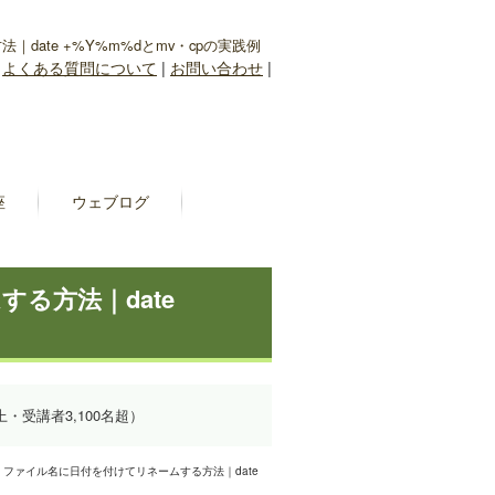
date +%Y%m%dとmv・cpの実践例
|
よくある質問について
|
お問い合わせ
|
座
ウェブログ
る方法｜date
上・受講者3,100名超）
 ファイル名に日付を付けてリネームする方法｜date