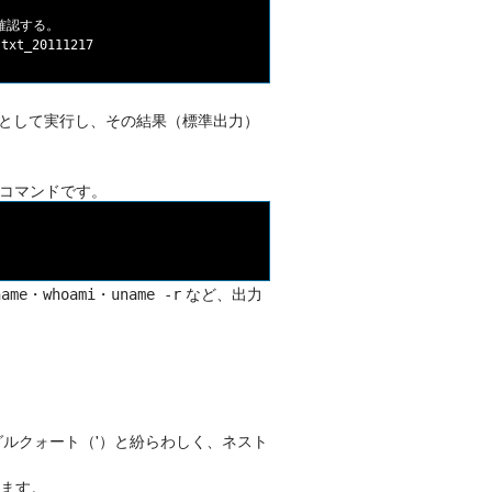
を確認する。

ドとして実行し、その結果（標準出力）
コマンドです。
・
・
など、出力
name
whoami
uname -r
ングルクォート（'）と紛らわしく、ネスト
ます。