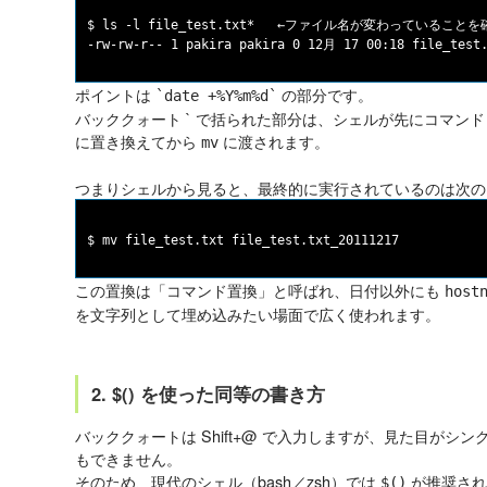
$ ls -l file_test.txt*   ←ファイル名が変わっていること
ポイントは
の部分です。
`date +%Y%m%d`
バッククォート ` で括られた部分は、シェルが先にコマン
に置き換えてから
に渡されます。
mv
つまりシェルから見ると、最終的に実行されているのは次の
この置換は「コマンド置換」と呼ばれ、日付以外にも
host
を文字列として埋め込みたい場面で広く使われます。
2. $() を使った同等の書き方
バッククォートは Shift+@ で入力しますが、見た目がシ
もできません。
そのため、現代のシェル（bash／zsh）では
が推奨され
$()