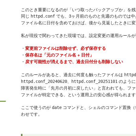
このとき重要になるのが「いつ取ったバックアップか」を残
同じ
でも、3ヶ月前のものと先週のものでは中
httpd.conf
ファイル名に日付を含めておけば、後から見返したときに変
私が現役で関わってきた現場では、設定変更の運用ルールが
・
変更前ファイルは削除せず、必ず保存する
・
保存名は「元のファイル名 + 日付」
・
戻す可能性が消えるまで、過去日付分も削除しない
このルールがあると、過去に何度も触ったファイルは
http
、
のように
httpd.conf_20240620
httpd.conf_20251101
障害発生時に「先月の月初に戻したい」と言われても、フ
ファイルが特定できる、という運用上の安心感が得られます
ここで使うのが
コマンドと、シェルのコマンド置換（
date
わせです。