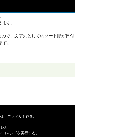
。
えます。
るので、文字列としてのソート順が日付
ます。
t.txt」ファイルを作る。

txt

　←dateコマンドを実行する。
