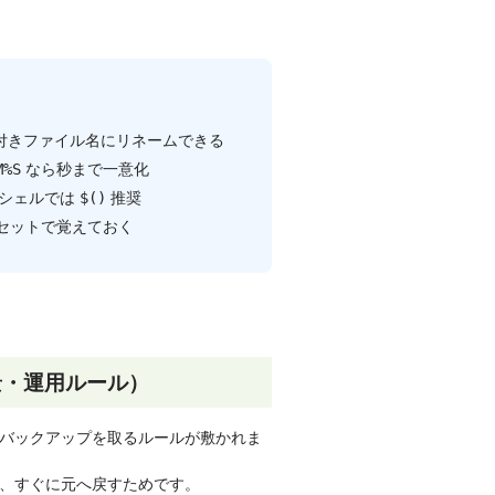
付きファイル名にリネームできる
なら秒まで一意化
M%S
シェルでは
推奨
$()
セットで覚えておく
景・運用ルール）
バックアップを取るルールが敷かれま
、すぐに元へ戻すためです。