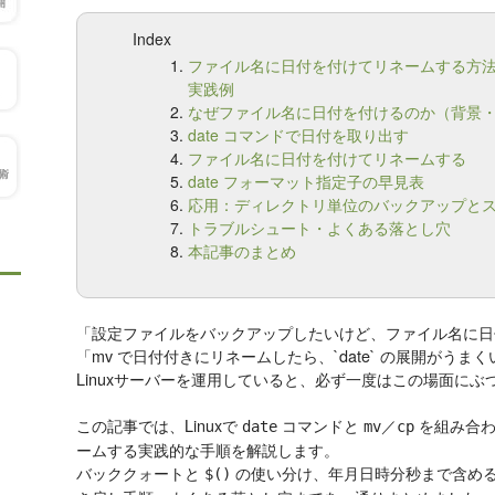
Index
ファイル名に日付を付けてリネームする方法｜da
実践例
なぜファイル名に日付を付けるのか（背景
date コマンドで日付を取り出す
ファイル名に日付を付けてリネームする
date フォーマット指定子の早見表
応用：ディレクトリ単位のバックアップと
トラブルシュート・よくある落とし穴
本記事のまとめ
「設定ファイルをバックアップしたいけど、ファイル名に日
「mv で日付付きにリネームしたら、`date` の展開がうま
Linuxサーバーを運用していると、必ず一度はこの場面にぶ
この記事では、Linuxで
コマンドと
／
を組み合わ
date
mv
cp
ームする実践的な手順を解説します。
バッククォートと
の使い分け、年月日時分秒まで含め
$()