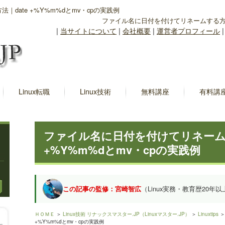
date +%Y%m%dとmv・cpの実践例
ファイル名に日付を付けてリネームする方法｜
|
当サイトについて
|
会社概要
|
運営者プロフィール
Linux転職
Linux技術
無料講座
有料講
ファイル名に日付を付けてリネームす
+%Y%m%dとmv・cpの実践例
この記事の監修：宮崎智広
（Linux実務・教育歴20年以
ＨＯＭＥ
＞
Linux技術 リナックスマスター.JP（Linuxマスター.JP）
＞
Linuxtips
＞
+%Y%m%dとmv・cpの実践例