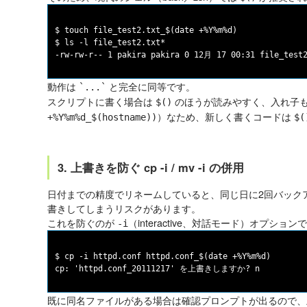
$ touch file_test2.txt_$(date +%Y%m%d)

$ ls -l file_test2.txt*

動作は
と完全に同等です。
`...`
スクリプトに書く場合は
のほうが読みやすく、入れ子
$()
）なため、新しく書くコードは
+%Y%m%d_$(hostname))
$(
3. 上書きを防ぐ cp -i / mv -i の併用
日付までの精度でリネームしていると、同じ日に2回バック
書きしてしまうリスクがあります。
これを防ぐのが
（interactive、対話モード）オプション
-i
$ cp -i httpd.conf httpd.conf_$(date +%Y%m%d)

既に同名ファイルがある場合は確認プロンプトが出るので、