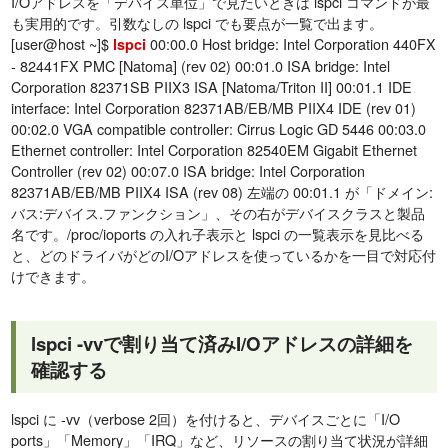
I/Oアドレスを「デバイス単位」で見たいときは lspci コマンドが最
も実用的です。引数なしの lspci でも要点が一覧で出ます。
[user@host ~]$
00:00.0 Host bridge: Intel Corporation 440FX
lspci
- 82441FX PMC [Natoma] (rev 02) 00:01.0 ISA bridge: Intel
Corporation 82371SB PIIX3 ISA [Natoma/Triton II] 00:01.1 IDE
interface: Intel Corporation 82371AB/EB/MB PIIX4 IDE (rev 01)
00:02.0 VGA compatible controller: Cirrus Logic GD 5446 00:03.0
Ethernet controller: Intel Corporation 82540EM Gigabit Ethernet
Controller (rev 02) 00:07.0 ISA bridge: Intel Corporation
82371AB/EB/MB PIIX4 ISA (rev 08) 左端の 00:01.1 が「ドメイン:
バス:デバイス.ファンクション」、その右がデバイスクラスと製品
名です。/proc/ioports の入れ子表示と lspci の一覧表示を見比べる
と、どのドライバがどのI/Oアドレスを使っているかを一目で対応付
けできます。
lspci -vvで割り当て済みI/Oアドレスの詳細を
確認する
lspci に -vv（verbose 2回）を付けると、デバイスごとに「I/O
ports」「Memory」「IRQ」など、リソースの割り当て状況が詳細