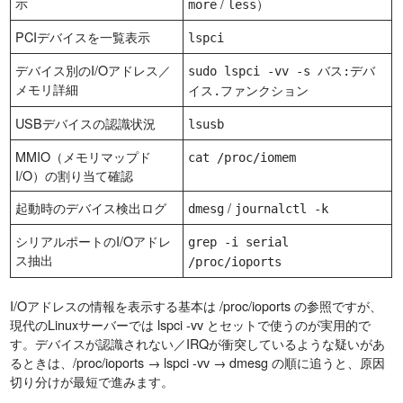
示
/
）
more
less
PCIデバイスを一覧表示
lspci
デバイス別のI/Oアドレス／
sudo lspci -vv -s バス:デバ
メモリ詳細
イス.ファンクション
USBデバイスの認識状況
lsusb
MMIO（メモリマップド
cat /proc/iomem
I/O）の割り当て確認
起動時のデバイス検出ログ
/
dmesg
journalctl -k
シリアルポートのI/Oアドレ
grep -i serial
ス抽出
/proc/ioports
I/Oアドレスの情報を表示する基本は /proc/ioports の参照ですが、
現代のLinuxサーバーでは lspci -vv とセットで使うのが実用的で
す。デバイスが認識されない／IRQが衝突しているような疑いがあ
るときは、/proc/ioports → lspci -vv → dmesg の順に追うと、原因
切り分けが最短で進みます。