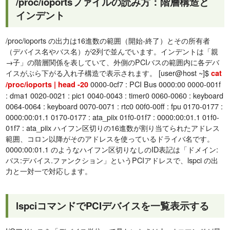
/proc/ioportsファイルの読み方：階層構造と
インデント
/proc/ioports の出力は16進数の範囲（開始-終了）とその所有者
（デバイス名やバス名）が2列で並んでいます。インデントは「親
→子」の階層関係を表していて、外側のPCIバスの範囲内に各デバ
イスがぶら下がる入れ子構造で表示されます。 [user@host ~]$
cat
0000-0cf7 : PCI Bus 0000:00 0000-001f
/proc/ioports | head -20
: dma1 0020-0021 : pic1 0040-0043 : timer0 0060-0060 : keyboard
0064-0064 : keyboard 0070-0071 : rtc0 00f0-00ff : fpu 0170-0177 :
0000:00:01.1 0170-0177 : ata_piix 01f0-01f7 : 0000:00:01.1 01f0-
01f7 : ata_piix ハイフン区切りの16進数が割り当てられたアドレス
範囲、コロン以降がそのアドレスを使っているドライバ名です。
0000:00:01.1 のようなハイフン区切りなしのID表記は「ドメイン:
バス:デバイス.ファンクション」というPCIアドレスで、lspci の出
力と一対一で対応します。
lspciコマンドでPCIデバイスを一覧表示する