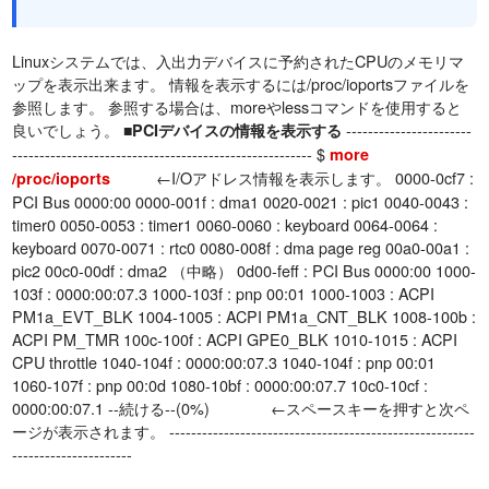
Linuxシステムでは、入出力デバイスに予約されたCPUのメモリマ
ップを表示出来ます。 情報を表示するには/proc/ioportsファイルを
参照します。 参照する場合は、moreやlessコマンドを使用すると
良いでしょう。
-----------------------
■PCIデバイスの情報を表示する
------------------------------------------------------- $
more
←I/Oアドレス情報を表示します。 0000-0cf7 :
/proc/ioports
PCI Bus 0000:00 0000-001f : dma1 0020-0021 : pic1 0040-0043 :
timer0 0050-0053 : timer1 0060-0060 : keyboard 0064-0064 :
keyboard 0070-0071 : rtc0 0080-008f : dma page reg 00a0-00a1 :
pic2 00c0-00df : dma2 （中略） 0d00-feff : PCI Bus 0000:00 1000-
103f : 0000:00:07.3 1000-103f : pnp 00:01 1000-1003 : ACPI
PM1a_EVT_BLK 1004-1005 : ACPI PM1a_CNT_BLK 1008-100b :
ACPI PM_TMR 100c-100f : ACPI GPE0_BLK 1010-1015 : ACPI
CPU throttle 1040-104f : 0000:00:07.3 1040-104f : pnp 00:01
1060-107f : pnp 00:0d 1080-10bf : 0000:00:07.7 10c0-10cf :
0000:00:07.1 --続ける--(0%) ←スペースキーを押すと次ペ
ージが表示されます。 --------------------------------------------------------
----------------------