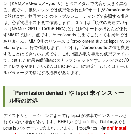
ン（KVM／VMware／Hyper-V）とベアメタルで内容が大きく異な
る」点です。仮想マシンでは仮想化されたI/Oポートが /proc/ioports
に並びます。物理マシンのトラブルシューティングで参照する場合
は、必ず物理ホスト側で確認します。 3つ目は「現代の高速デバイ
ス（NVMe・GPU・10GbE NICなど）はI/Oポートをほとんど使わ
ずMMIOで動く」点です。/proc/ioports に出てこなくても異常では
ありません。MMIO側のリソースは /proc/iomem または lspci -vv の
Memory at ... 行で確認します。 4つ目は「/proc/ioports の値を変更
することはできない」点です。これは読み取り専用の仮想ファイル
で、cat した結果も瞬間値のスナップショットです。デバイスのI/O
アドレスを変更したい場合はBIOSやUEFIの設定、もしくはカーネ
ルパラメータで指定する必要があります。
「Permission denied」や lspci 未インストー
ル時の対処
ディストリビューションによっては lspci が標準でインストールさ
れていない場合があります。RHEL系では pciutils、Debian系でも
pciutils パッケージに含まれています。 [root@host ~]#
dnf install