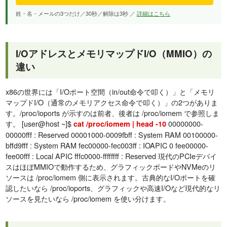
姓・名・メールの3つだけ／30秒／解除は3秒 ／
詳細はこちら
I/OアドレスとメモリマップドI/O（MMIO）の
違い
x86の世界には「I/Oポート空間（in/out命令で叩く）」と「メモリ
マップドI/O（通常のメモリアクセス命令で叩く）」の2つがありま
す。/proc/ioports が示すのは前者、後者は /proc/iomem で参照しま
す。 [user@host ~]$
00000000-
cat /proc/iomem | head -10
00000fff : Reserved 00001000-0009fbff : System RAM 00100000-
bffd9fff : System RAM fec00000-fec003ff : IOAPIC 0 fee00000-
fee00fff : Local APIC fffc0000-ffffffff : Reserved 現代のPCIeデバイ
スはほぼMMIOで動作するため、グラフィックボードやNVMeのリ
ソースは /proc/iomem 側に表示されます。古典的なI/Oポートを確
認したいなら /proc/ioports、グラフィックや高速I/Oなど現代的なリ
ソースを見たいなら /proc/iomem を使い分けます。