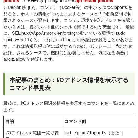
←RHEL系 [root@host ~]#
pciutils
apt install pciutils
←Debian系 また、コンテナ（Docker等）の中から /proc/ioports を
見ると、ホストの情報がそのまま見えるケースとPID名前空間で制
限されるケースが混在します。コンテナ環境でI/Oアドレスを確認し
たいときは、必ずホスト側のシェルで実行するのが安全です。 最後
に、SELinuxやAppArmorがenforcingで動いている環境で sudo
lspci -vv を叩くと、まれにaudit.logにdeny記録が残ることがありま
す。これは情報取得自体は成功するものの、ポリシー上「念のため
記録」されるケースで、機能には影響しません。気になる場合は
audit2allow で確認します。
本記事のまとめ：I/Oアドレス情報を表示する
コマンド早見表
最後に、I/Oアドレス周辺の情報を表示するコマンドを一覧にまとめ
ます。
目的
コマンド例
I/Oアドレスを範囲一覧で表
（または
cat /proc/ioports