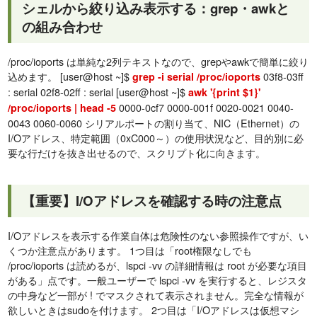
シェルから絞り込み表示する：grep・awkと
の組み合わせ
/proc/ioports は単純な2列テキストなので、grepやawkで簡単に絞り
込めます。 [user@host ~]$
03f8-03ff
grep -i serial /proc/ioports
: serial 02f8-02ff : serial [user@host ~]$
awk '{print $1}'
0000-0cf7 0000-001f 0020-0021 0040-
/proc/ioports | head -5
0043 0060-0060 シリアルポートの割り当て、NIC（Ethernet）の
I/Oアドレス、特定範囲（0xC000～）の使用状況など、目的別に必
要な行だけを抜き出せるので、スクリプト化に向きます。
【重要】I/Oアドレスを確認する時の注意点
I/Oアドレスを表示する作業自体は危険性のない参照操作ですが、い
くつか注意点があります。 1つ目は「root権限なしでも
/proc/ioports は読めるが、lspci -vv の詳細情報は root が必要な項目
がある」点です。一般ユーザーで lspci -vv を実行すると、レジスタ
の中身など一部が ! でマスクされて表示されません。完全な情報が
欲しいときはsudoを付けます。 2つ目は「I/Oアドレスは仮想マシ