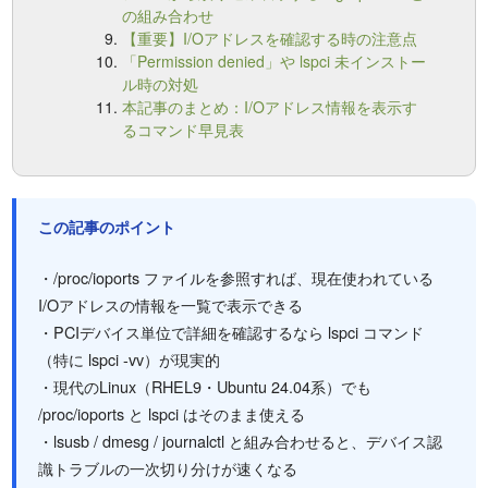
の組み合わせ
【重要】I/Oアドレスを確認する時の注意点
「Permission denied」や lspci 未インストー
ル時の対処
本記事のまとめ：I/Oアドレス情報を表示す
るコマンド早見表
この記事のポイント
・/proc/ioports ファイルを参照すれば、現在使われている
I/Oアドレスの情報を一覧で表示できる
・PCIデバイス単位で詳細を確認するなら lspci コマンド
（特に lspci -vv）が現実的
・現代のLinux（RHEL9・Ubuntu 24.04系）でも
/proc/ioports と lspci はそのまま使える
・lsusb / dmesg / journalctl と組み合わせると、デバイス認
識トラブルの一次切り分けが速くなる