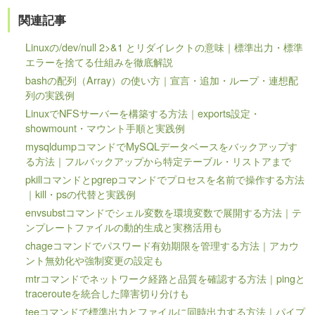
関連記事
Linuxの/dev/null 2>&1 とリダイレクトの意味｜標準出力・標準
エラーを捨てる仕組みを徹底解説
bashの配列（Array）の使い方｜宣言・追加・ループ・連想配
列の実践例
LinuxでNFSサーバーを構築する方法｜exports設定・
showmount・マウント手順と実践例
mysqldumpコマンドでMySQLデータベースをバックアップす
る方法｜フルバックアップから特定テーブル・リストアまで
pkillコマンドとpgrepコマンドでプロセスを名前で操作する方法
｜kill・psの代替と実践例
envsubstコマンドでシェル変数を環境変数で展開する方法｜テ
ンプレートファイルの動的生成と実務活用も
chageコマンドでパスワード有効期限を管理する方法｜アカウ
ント無効化や強制変更の設定も
mtrコマンドでネットワーク経路と品質を確認する方法｜pingと
tracerouteを統合した障害切り分けも
teeコマンドで標準出力とファイルに同時出力する方法｜パイプ