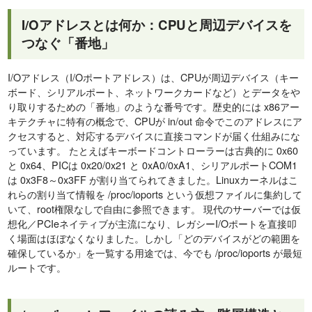
I/Oアドレスとは何か：CPUと周辺デバイスを
つなぐ「番地」
I/Oアドレス（I/Oポートアドレス）は、CPUが周辺デバイス（キー
ボード、シリアルポート、ネットワークカードなど）とデータをや
り取りするための「番地」のような番号です。歴史的には x86アー
キテクチャに特有の概念で、CPUが in/out 命令でこのアドレスにア
クセスすると、対応するデバイスに直接コマンドが届く仕組みにな
っています。 たとえばキーボードコントローラーは古典的に 0x60
と 0x64、PICは 0x20/0x21 と 0xA0/0xA1、シリアルポートCOM1
は 0x3F8～0x3FF が割り当てられてきました。Linuxカーネルはこ
れらの割り当て情報を /proc/ioports という仮想ファイルに集約して
いて、root権限なしで自由に参照できます。 現代のサーバーでは仮
想化／PCIeネイティブが主流になり、レガシーI/Oポートを直接叩
く場面はほぼなくなりました。しかし「どのデバイスがどの範囲を
確保しているか」を一覧する用途では、今でも /proc/ioports が最短
ルートです。