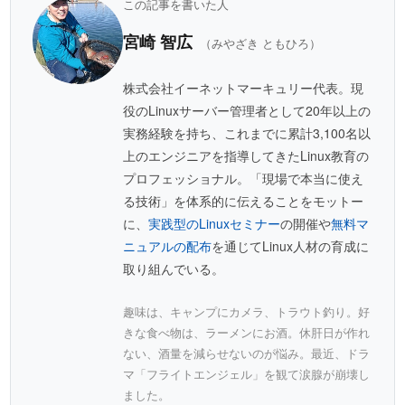
この記事を書いた人
宮崎 智広
（みやざき ともひろ）
株式会社イーネットマーキュリー代表。現
役のLinuxサーバー管理者として20年以上の
実務経験を持ち、これまでに累計3,100名以
上のエンジニアを指導してきたLinux教育の
プロフェッショナル。「現場で本当に使え
る技術」を体系的に伝えることをモットー
に、
実践型のLinuxセミナー
の開催や
無料マ
ニュアルの配布
を通じてLinux人材の育成に
取り組んでいる。
趣味は、キャンプにカメラ、トラウト釣り。好
きな食べ物は、ラーメンにお酒。休肝日が作れ
ない、酒量を減らせないのが悩み。最近、ドラ
マ「フライトエンジェル」を観て涙腺が崩壊し
ました。