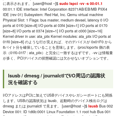
に表示されます。 [user@host ~]$
sudo lspci -vv -s 00:01.1
00:01.1 IDE interface: Intel Corporation 82371AB/EB/MB PIIX4
IDE (rev 01) Subsystem: Red Hat, Inc. Qemu virtual machine
Physical Slot: 1 Flags: bus master, medium devsel, latency 0 I/O
ports at 01f0 [size=8] I/O ports at 03f4 [size=1] I/O ports at 0170
[size=8] I/O ports at 0374 [size=1] I/O ports at c000 [size=16]
Kernel driver in use: ata_piix Kernel modules: ata_piix I/O ports at
01f0 [size=8] のような行が見えれば、そのデバイスが 0x01F0 から
8バイト分を確保していることを意味します。/proc/ioports 側の表
示（01f0-01f7 : ata_piix）と完全に一致するはずです。-vv は情報量
が多く、PCIデバイスの状態確認には欠かせないオプションです。
lsusb / dmesg / journalctlでI/O周辺の認識状
況を確認する
I/OアドレスはPCIに加えてUSBデバイスやレガシーポートにも関係
します。USBの認識状況は lsusb、起動時のデバイス検出ログは
dmesg または journalctl で見ます。 [user@host ~]$
Bus 002
lsusb
Device 001: ID 1d6b:0001 Linux Foundation 1.1 root hub Bus 001