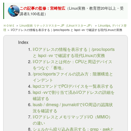
この記事の監修：宮崎智広
（Linux実務・教育歴20年以上・受
講者3,100名超）
ＨＯＭＥ
＞
Linux技術 リナックスマスター.JP（Linuxマスター.JP）
＞
Linuxtips
,
デバイス管
理
＞ I/Oアドレスの情報を表示する｜/proc/ioports と lspci -vv で確認する現代Linuxの実務
Index
I/Oアドレスの情報を表示する｜/proc/ioports
と lspci -vv で確認する現代Linuxの実務
I/Oアドレスとは何か：CPUと周辺デバイス
をつなぐ「番地」
/proc/ioportsファイルの読み方：階層構造と
インデント
lspciコマンドでPCIデバイスを一覧表示する
lspci -vvで割り当て済みI/Oアドレスの詳細を
確認する
lsusb / dmesg / journalctlでI/O周辺の認識状
況を確認する
I/OアドレスとメモリマップドI/O（MMIO）
の違い
シェルから絞り込み表示する：grep・awkと