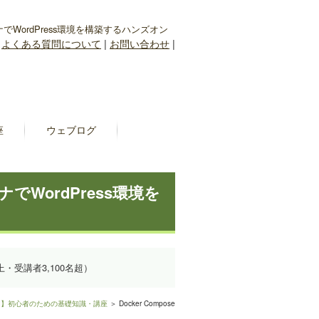
テナでWordPress環境を構築するハンズオン
|
よくある質問について
|
お問い合わせ
|
座
ウェブログ
ナでWordPress環境を
上・受講者3,100名超）
入門】初心者のための基礎知識・講座
＞ Docker Compose