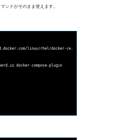
poseコマンドがそのまま使えます。
.docker.com/linux/rhel/docker-ce.repo

erd.io docker-compose-plugin
