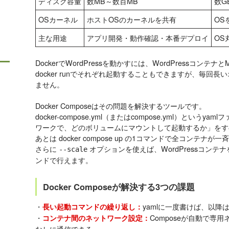
ディスク容量
数MB～数百MB
数G
OSカーネル
ホストOSのカーネルを共有
OS
主な用途
アプリ開発・動作確認・本番デプロイ
OS
DockerでWordPressを動かすには、WordPressコンテ
docker runでそれぞれ起動することもできますが、毎回
ません。
Docker Composeはその問題を解決するツールです。
docker-compose.yml（またはcompose.yml）とい
ワークで、どのボリュームにマウントして起動するか」をす
あとは docker compose up の1コマンドで全コンテナ
さらに
オプションを使えば、WordPressコン
--scale
ンドで行えます。
Docker Composeが解決する3つの課題
・
yamlに一度書けば、以降は do
長い起動コマンドの繰り返し：
・
Composeが自動で専
コンテナ間のネットワーク設定：
なしに通信できる