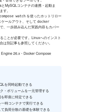
PressとMySQLコンテナの連携・起動ま
ます。
を使ったホットリロー
compose watch
スケールアウト、そして
docker
まで、一歩踏み込んだ実践内容もカバー
ていることが必要です。Linuxへのインスト
い場合は別記事も参照してください。
 Engine 26.x・Docker Compose
＋MySQLを同時起動できる
ットワーク・ボリュームを一元管理する
で原因を即座に特定できる
テストを一時コンテナで実行できる
数台に増やして負荷分散の基礎を体験できる