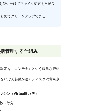
c+restartを使い分けてファイル変更を自動反
ークをまとめてクリーンアップできる
を一括管理する仕組み
ル・設定を「コンテナ」という軽量な仮想
と持たないぶん起動が速くディスク消費も少
マシン（VirtualBox等）
秒～数分