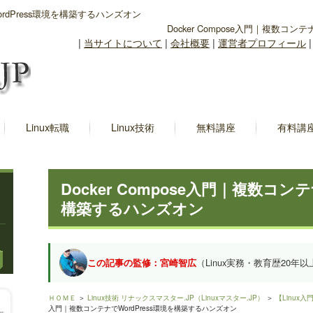
WordPress環境を構築するハンズオン
Docker Compose入門｜複数コン
|
当サイトについて
|
会社概要
|
運営者プロフィール
Linux転職
Linux技術
無料講座
有料講
Docker Compose入門｜複数コンテ
構築するハンズオン
この記事の監修：宮崎智広
（Linux実務・教育歴20年以
ＨＯＭＥ
＞
Linux技術 リナックスマスター.JP（Linuxマスター.JP）
＞
【Linux
入門｜複数コンテナでWordPress環境を構築するハンズオン