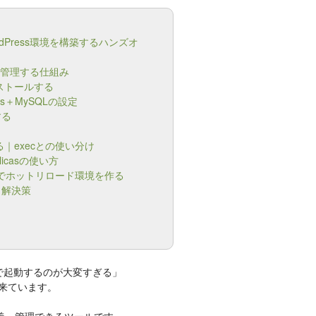
ordPress環境を構築するハンズオ
一括管理する仕組み
インストールする
ess＋MySQLの設定
する
行する｜execとの使い分け
licasの使い方
atchでホットリロード環境を作る
と解決策
毎回手で起動するのが大変すぎる」
が来ています。
本で定義・管理できるツールです。