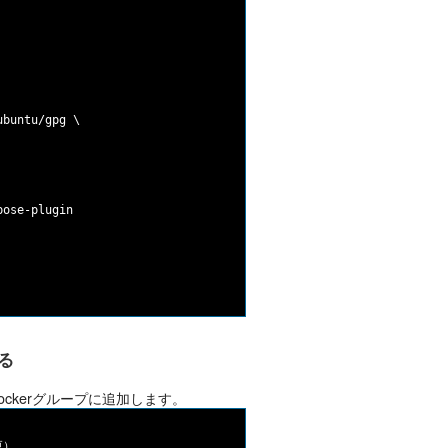
buntu/gpg \

ose-plugin

る
ockerグループに追加します。
）
