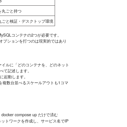
B
を丸ごと持つ
丸ごと検証・デスクトップ環境
ナとMySQLコンテナの2つが必要です。
長いオプションを打つのは現実的ではあり
うyamlファイルに「どのコンテナを、どのネット
べて記述します。
が一斉に起動します。
テナを複数台並べるスケールアウトも1コマ
cker compose up だけで済む
用ネットワークを作成し、サービス名でIP