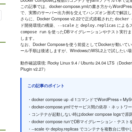
この記事では、docker-compose.ymlの書き方からWord
で、実際のサーバー出力例を交えてハンズオン形式で解説し
さらに、Docker Compose v2.22で正式搭載された
docker 
ド開発環境の構築、
と
による
--scale
deploy.replicas
を使ったDBマイグレーションやテスト実行
compose run
します。
なお、Docker Composeを使う前提としてDockerが動い
ール手順は後述しますが、WindowsのWSL2上で試した
動作確認環境: Rocky Linux 9.4 / Ubuntu 24.04 LTS（Docker
Plugin v2.27）
この記事のポイント
・docker compose up -d 1コマンドでWordPress
・docker-compose.ymlでサービス間の依存・ネ
・コンテナが起動しない時はdocker compose logs
・docker compose runでDBマイグレーション・
・--scale や deploy.replicas でコンテナを複